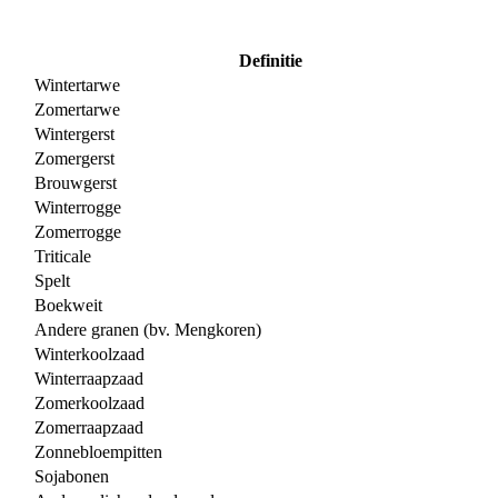
Definitie
Wintertarwe
Zomertarwe
Wintergerst
Zomergerst
Brouwgerst
Winterrogge
Zomerrogge
Triticale
Spelt
Boekweit
Andere granen (bv. Mengkoren)
Winterkoolzaad
Winterraapzaad
Zomerkoolzaad
Zomerraapzaad
Zonnebloempitten
Sojabonen