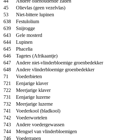
44
Andere oliehoudende zaden
45
Olievlas (geen vezelvlas)
53
Niet-bittere lupinen
638
Festulolium
639
Snijrogge
643
Gele mosterd
644
Lupinen
645
Phacelia
646
Tagetes (Afrikaantje)
647
Andere niet-vlinderbloemige groenbedekker
648
Andere vlinderbloemige groenbedekker
71
Voederbieten
721
Eenjarige klaver
722
Meerjarige klaver
731
Eenjarige luzerne
732
Meerjarige luzerne
741
Voederkool (bladkool)
742
Voederwortelen
743
Andere voedergewassen
744
Mengsel van vlinderbloemigen
746
Voederrapen