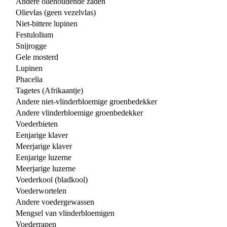
Andere oliehoudende zaden
Olievlas (geen vezelvlas)
Niet-bittere lupinen
Festulolium
Snijrogge
Gele mosterd
Lupinen
Phacelia
Tagetes (Afrikaantje)
Andere niet-vlinderbloemige groenbedekker
Andere vlinderbloemige groenbedekker
Voederbieten
Eenjarige klaver
Meerjarige klaver
Eenjarige luzerne
Meerjarige luzerne
Voederkool (bladkool)
Voederwortelen
Andere voedergewassen
Mengsel van vlinderbloemigen
Voederrapen