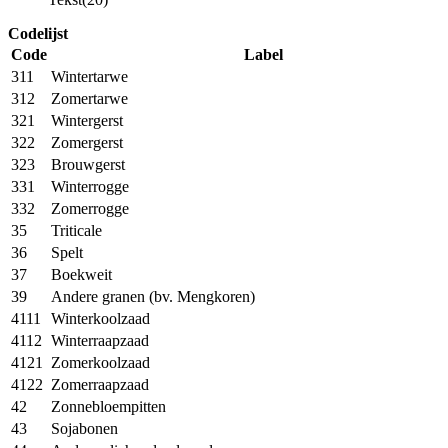
Codelijst
Code
Label
311
Wintertarwe
312
Zomertarwe
321
Wintergerst
322
Zomergerst
323
Brouwgerst
331
Winterrogge
332
Zomerrogge
35
Triticale
36
Spelt
37
Boekweit
39
Andere granen (bv. Mengkoren)
4111
Winterkoolzaad
4112
Winterraapzaad
4121
Zomerkoolzaad
4122
Zomerraapzaad
42
Zonnebloempitten
43
Sojabonen