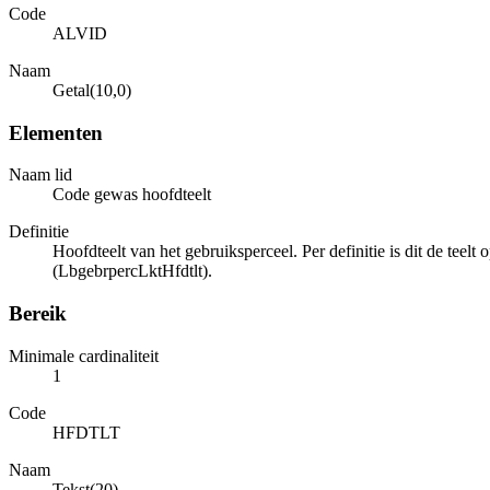
Code
ALVID
Naam
Getal(10,0)
Elementen
Naam lid
Code gewas hoofdteelt
Definitie
Hoofdteelt van het gebruiksperceel. Per definitie is dit de te
(LbgebrpercLktHfdtlt).
Bereik
Minimale cardinaliteit
1
Code
HFDTLT
Naam
Tekst(20)