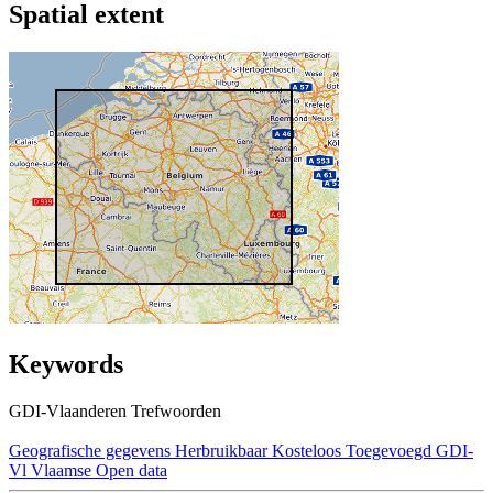
Spatial extent
Keywords
GDI-Vlaanderen Trefwoorden
Geografische gegevens
Herbruikbaar
Kosteloos
Toegevoegd GDI-
Vl
Vlaamse Open data