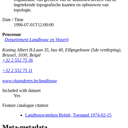
ingetekende topografische kaarten en opbouwen van
topologie.
Date / Time
1996-07-01T12:00:00
Processor
Departement Landbouw en Visserij
Koning Albert II-Laan 35, bus 40, Ellipsgebouw (5de verdieping)
,
Brussel
,
1030
,
België
+32 2 552 75 36
+32 2 552 75 11
www.vlaanderen.be/landbouw
Included with dataset
Yes
Feature catalogue citation
Landbouwstreken België, Toestand 1974-02-15
Meta-metadata