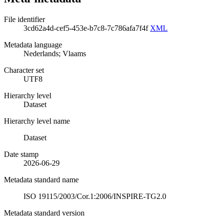
File identifier
3cd62a4d-cef5-453e-b7c8-7c786afa7f4f
XML
Metadata language
Nederlands; Vlaams
Character set
UTF8
Hierarchy level
Dataset
Hierarchy level name
Dataset
Date stamp
2026-06-29
Metadata standard name
ISO 19115/2003/Cor.1:2006/INSPIRE-TG2.0
Metadata standard version