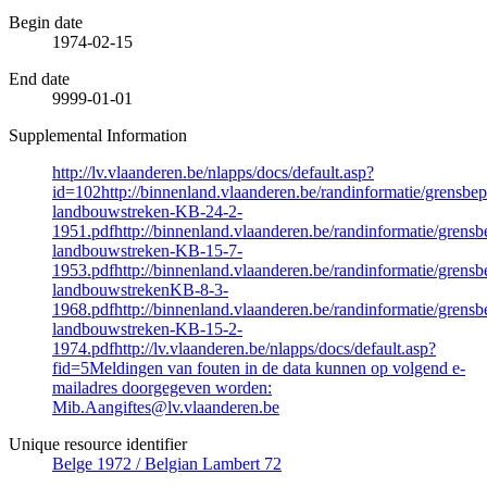
Begin date
1974-02-15
End date
9999-01-01
Supplemental Information
http://lv.vlaanderen.be/nlapps/docs/default.asp?
id=102http://binnenland.vlaanderen.be/randinformatie/grensbep
landbouwstreken-KB-24-2-
1951.pdfhttp://binnenland.vlaanderen.be/randinformatie/grensb
landbouwstreken-KB-15-7-
1953.pdfhttp://binnenland.vlaanderen.be/randinformatie/grensb
landbouwstrekenKB-8-3-
1968.pdfhttp://binnenland.vlaanderen.be/randinformatie/grensb
landbouwstreken-KB-15-2-
1974.pdfhttp://lv.vlaanderen.be/nlapps/docs/default.asp?
fid=5Meldingen van fouten in de data kunnen op volgend e-
mailadres doorgegeven worden:
Mib.Aangiftes@lv.vlaanderen.be
Unique resource identifier
Belge 1972 / Belgian Lambert 72