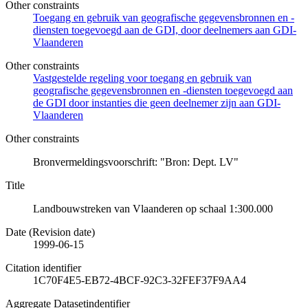
Other constraints
Toegang en gebruik van geografische gegevensbronnen en -
diensten toegevoegd aan de GDI, door deelnemers aan GDI-
Vlaanderen
Other constraints
Vastgestelde regeling voor toegang en gebruik van
geografische gegevensbronnen en -diensten toegevoegd aan
de GDI door instanties die geen deelnemer zijn aan GDI-
Vlaanderen
Other constraints
Bronvermeldingsvoorschrift: "Bron: Dept. LV"
Title
Landbouwstreken van Vlaanderen op schaal 1:300.000
Date (Revision date)
1999-06-15
Citation identifier
1C70F4E5-EB72-4BCF-92C3-32FEF37F9AA4
Aggregate Datasetindentifier