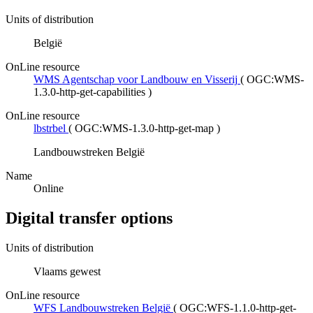
Units of distribution
België
OnLine resource
WMS Agentschap voor Landbouw en Visserij
(
OGC:WMS-
1.3.0-http-get-capabilities
)
OnLine resource
lbstrbel
(
OGC:WMS-1.3.0-http-get-map
)
Landbouwstreken België
Name
Online
Digital transfer options
Units of distribution
Vlaams gewest
OnLine resource
WFS Landbouwstreken België
(
OGC:WFS-1.1.0-http-get-