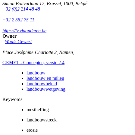
Simon Bolivarlaan 17
,
Brussel
,
1000
,
België
+32 (0)2 214 48 48
+32 2 552 75 11
https://lv.vlaanderen.be
Owner
Waals Gewest
Place Joséphine-Charlotte 2
,
Namen
,
GEMET - Concepten, versie 2.4
landbouw
landbouw en milieu
landbouwbeleid
landbouwwetgeving
Keywords
mestheffing
landbouwstreek
erosie