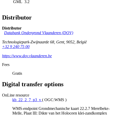
GML
3.2
Distributor
Distributor
Databank Ondergrond Vlaanderen (DOV)
Technologiepark-Zwijnaarde 68
,
Gent
,
9052
,
België
+32 9 240 75 00
https://www.dov.vlaanderen.be
Fees
Gratis
Digital transfer options
OnLine resource
kb_22_2_7_p3_v
(
OGC:WMS
)
WMS-endpoint Grondmechanische kaart 22.2.7 Merelbeke-
Melle, Plaat III: Dikte van het Holoceen klei-zandkomplex