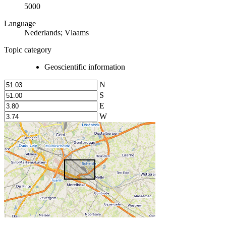
5000
Language
Nederlands; Vlaams
Topic category
Geoscientific information
N
S
E
W