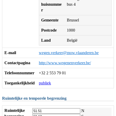
huisnumme
bus 4
r
Gemeente
Brussel
Postcode
1000
Land
België
E-mail
wegen.verkeer@mow.vlaanderen.be
Contactpagina
http://www.wegenenverkeer.be/
Telefoonnummer
+32 2 553 79 01
Toegankelijkheid
publiek
Ruimtelijke en temporele begrenzing
Ruimtelijke
N