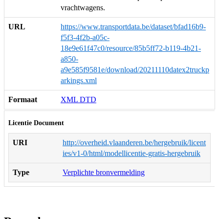
vrachtwagens.
URL
https://www.transportdata.be/dataset/bfad16b9-
f5f3-4f2b-a05c-
18e9e61f47c0/resource/85b5ff72-b119-4b21-
a850-
a9e585f9581e/download/20211110datex2truckp
arkings.xml
Formaat
XML DTD
Licentie Document
URI
http://overheid.vlaanderen.be/hergebruik/licent
ies/v1-0/html/modellicentie-gratis-hergebruik
Type
Verplichte bronvermelding