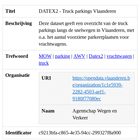
Titel
DATEX2 - Truck parkings Vlaanderen
Beschrijving
Deze dataset geeft een overzicht van de truck
parkings langs de snelwegen in Vlaanderen, met
o.a. het aantal voorziene parkeerplaatsen voor
vrachtwagens.
Trefwoord
MOW
|
parking
|
AWV
|
Datex2
|
vrachtwagen
|
truck
Organisatie
URI
https://opendata.vlaanderen.b
e/organization/1c1e5939-
2282-4503-aef1-
9180f77080ec
Naam
Agentschap Wegen en
Verkeer
Identificator
c9213bfa-c865-4e35-94cc-299327f8a900