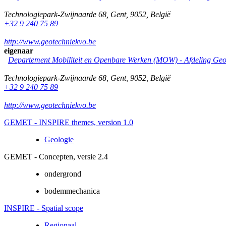
Technologiepark-Zwijnaarde 68
,
Gent
,
9052
,
België
+32 9 240 75 89
http://www.geotechniekvo.be
eigenaar
Departement Mobiliteit en Openbare Werken (MOW) - Afdeling Geo
Technologiepark-Zwijnaarde 68
,
Gent
,
9052
,
België
+32 9 240 75 89
http://www.geotechniekvo.be
GEMET - INSPIRE themes, version 1.0
Geologie
GEMET - Concepten, versie 2.4
ondergrond
bodemmechanica
INSPIRE - Spatial scope
Regionaal