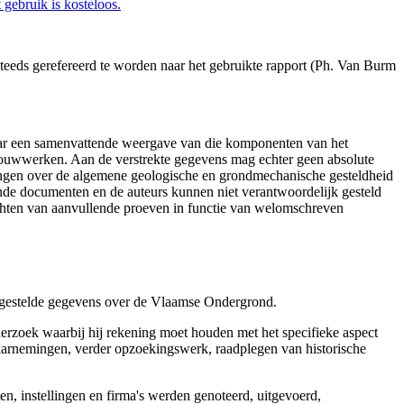
gebruik is kosteloos.
eeds gerefereerd te worden naar het gebruikte rapport (Ph. Van Burm
aar een samenvattende weergave van die komponenten van het
 bouwwerken. Aan de verstrekte gegevens mag echter geen absolute
tingen over de algemene geologische en grondmechanische gesteldheid
ende documenten en de auteurs kunnen niet verantwoordelijk gesteld
chten van aanvullende proeven in functie van welomschreven
r gestelde gegevens over de Vlaamse Ondergrond.
erzoek waarbij hij rekening moet houden met het specifieke aspect
 waarnemingen, verder opzoekingswerk, raadplegen van historische
, instellingen en firma's werden genoteerd, uitgevoerd,