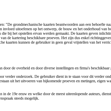
arten: "De grondmechanische kaarten beantwoorden aan een behoefte n
 een invloed uitoefenen op het ontwerp, de bouw en het onderhoud van
 die bij het opstellen ervan werden gemaakt. De kaarten geven inlich
e van de kartering beschikbare proeven. Het zijn dus enkel richtinggev
e kaarten kunnen de gebruiker in geen geval vrijstellen van het verri
n door de overheid en door diverse instellingen en firma's beschikbaa
verder onderzoek. De gebruiker dient in te staan voor dit verder ond
n bestaan uit het uitvoeren van bijkomende proeven en metingen, eigen
 in de 19e eeuw en welke door de meest uiteenlopende auteurs, diensten
genspraak steeds mogelijk.