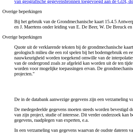
van geografische gegevensbronnen toegevoegd aan de GDI, door
Overige beperkingen
Bij het gebruik van de Grondmechanische kaart 15.4.5 Antwerp
en J. Maertens onder leiding van E. De Beer, W. De Breuck en
Overige beperkingen
Quote uit de verklarende teksten bij de grondmechanische ka
geologisch milieu die een rol spelen bij het bodemgebruik en
nauwkeurigheid worden toegekend omwille van de interpolaties
van de ondergrond zoals ze afgeleid kan worden uit de ten tijd
worden voor mogelijke toepassingen ervan. De grondmechanisch
projecten."
De in de databank aanwezige gegevens zijn een verzameling va
De medegedeelde gegevens moeten steeds worden bevestigd door 
van zijn project, studie of interesse. Dit verder onderzoek ka
gegevens, raadplegen van experten, e.a.
In een verzameling van gegevens waarvan de oudste dateren van