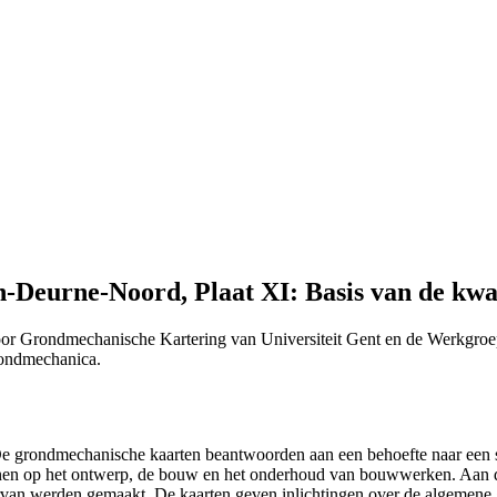
eurne-Noord, Plaat XI: Basis van de kwart
or Grondmechanische Kartering van Universiteit Gent en de Werkgroe
Grondmechanica.
 "De grondmechanische kaarten beantwoorden aan een behoefte naar ee
efenen op het ontwerp, de bouw en het onderhoud van bouwwerken. Aan 
n ervan werden gemaakt. De kaarten geven inlichtingen over de algemen