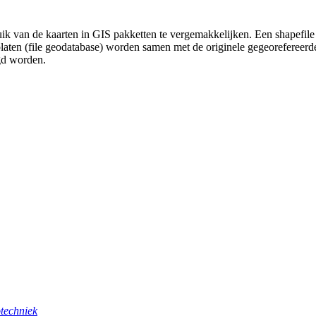
uik van de kaarten in GIS pakketten te vergemakkelijken. Een shapefile
platen (file geodatabase) worden samen met de originele gegeorefereer
gd worden.
techniek