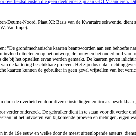
 overheidsdiensten die geen deelnemer zijn aan GDI-Vlaanderen. Dit 
en-Deurne-Noord, Plaat XI: Basis van de Kwartaire sekwentie, dient st
 W. Van Impe).
arten: "De grondmechanische kaarten beantwoorden aan een behoefte n
 een invloed uitoefenen op het ontwerp, de bouw en het onderhoud van
 die bij het opstellen ervan werden gemaakt. De kaarten geven inlich
e van de kartering beschikbare proeven. Het zijn dus enkel richtinggev
e kaarten kunnen de gebruiker in geen geval vrijstellen van het verri
n door de overheid en door diverse instellingen en firma's beschikbaa
verder onderzoek. De gebruiker dient in te staan voor dit verder ond
n bestaan uit het uitvoeren van bijkomende proeven en metingen, eigen
 in de 19e eeuw en welke door de meest uiteenlopende auteurs, diensten