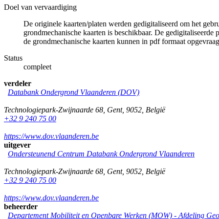
Doel van vervaardiging
De originele kaarten/platen werden gedigitaliseerd om het gebr
grondmechanische kaarten is beschikbaar. De gedigitaliseerde 
de grondmechanische kaarten kunnen in pdf formaat opgevraa
Status
compleet
verdeler
Databank Ondergrond Vlaanderen (DOV)
Technologiepark-Zwijnaarde 68
,
Gent
,
9052
,
België
+32 9 240 75 00
https://www.dov.vlaanderen.be
uitgever
Ondersteunend Centrum Databank Ondergrond Vlaanderen
Technologiepark-Zwijnaarde 68
,
Gent
,
9052
,
België
+32 9 240 75 00
https://www.dov.vlaanderen.be
beheerder
Departement Mobiliteit en Openbare Werken (MOW) - Afdeling Geo