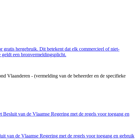
 gratis hergebruik. Dit betekent dat elk commercieel of niet-
 geldt een bronvermeldingsplicht.
ond Vlaanderen - (vermelding van de beheerder en de specifieke
et Besluit van de Vlaamse Regering met de regels voor toegang en
luit van de Vlaamse Regering met de regels voor toegang en gebruik