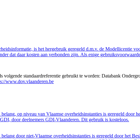
eidsinformatie, is het hergebruik geregeld d.m.v. de Modellicentie voor
nder dat daar kosten aan verbonden zijn. Als enige gebruiksvoorwaarde
eds volgende standaardreferentie gebruikt te worden: Databank Ondergr
ps://www.dov.vlaanderen.be
belang, op niveau van Vlaamse overheidsinstanties is geregeld door h
GDI, door deelnemers GDI-Vlaanderen. Dit gebruik is kosteloos.
belang door niet-Vlaamse overheidsinstanties is geregeld door het Bes