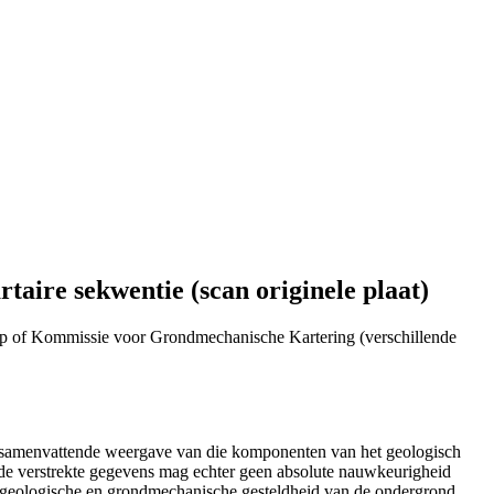
aire sekwentie (scan originele plaat)
p of Kommissie voor Grondmechanische Kartering (verschillende
n samenvattende weergave van die komponenten van het geologisch
de verstrekte gegevens mag echter geen absolute nauwkeurigheid
e geologische en grondmechanische gesteldheid van de ondergrond