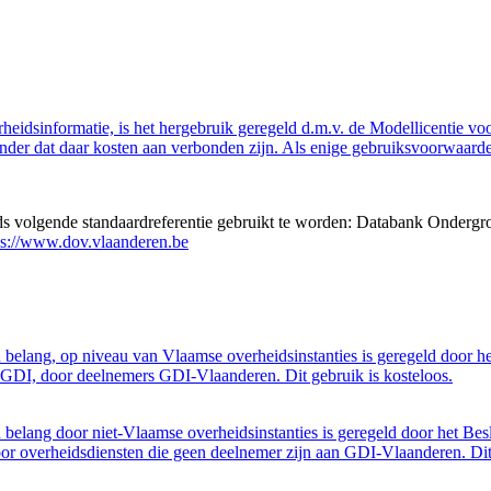
eidsinformatie, is het hergebruik geregeld d.m.v. de Modellicentie voor
nder dat daar kosten aan verbonden zijn. Als enige gebruiksvoorwaarde
eds volgende standaardreferentie gebruikt te worden: Databank Ondergr
ps://www.dov.vlaanderen.be
belang, op niveau van Vlaamse overheidsinstanties is geregeld door h
GDI, door deelnemers GDI-Vlaanderen. Dit gebruik is kosteloos.
belang door niet-Vlaamse overheidsinstanties is geregeld door het Bes
 overheidsdiensten die geen deelnemer zijn aan GDI-Vlaanderen. Dit 