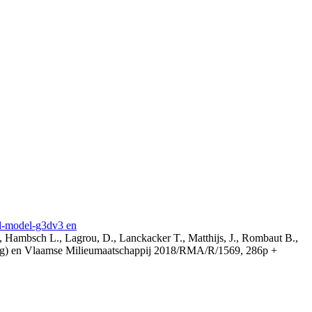
3d-model-g3dv3 en
, Hambsch L., Lagrou, D., Lanckacker T., Matthijs, J., Rombaut B.,
ing) en Vlaamse Milieumaatschappij 2018/RMA/R/1569, 286p +