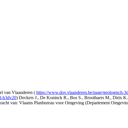
l van Vlaanderen (
https://www.dov.vlaanderen.be/page/geologisch-
el-h3dv20
) Deckers J., De Koninck R., Bos S., Broothaers M., Dirix K.
opdracht van: Vlaams Planbureau voor Omgeving (Departement Omgev