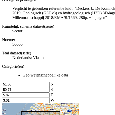
Verplicht te gebruiken referentie luidt: "Deckers J., De Koni
2019. Geologisch (G3Dv3) en hydrogeologisch (H3D) 3D-lage
Milieumaatschappij 2018/RMA/R/1569, 286p. + bijlagen"
Ruimtelijk schema dataset(serie)
vector
Noemer
50000
Taal dataset(serie)
Nederlands; Vlaams
Categorie(en)
Geo wetenschappelijke data
N
S
E
W