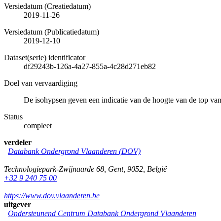
Versiedatum (Creatiedatum)
2019-11-26
Versiedatum (Publicatiedatum)
2019-12-10
Dataset(serie) identificator
df29243b-126a-4a27-855a-4c28d271eb82
Doel van vervaardiging
De isohypsen geven een indicatie van de hoogte van de top va
Status
compleet
verdeler
Databank Ondergrond Vlaanderen (DOV)
Technologiepark-Zwijnaarde 68
,
Gent
,
9052
,
België
+32 9 240 75 00
https://www.dov.vlaanderen.be
uitgever
Ondersteunend Centrum Databank Ondergrond Vlaanderen