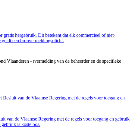
 gratis hergebruik. Dit betekent dat elk commercieel of niet-
 geldt een bronvermeldingsplicht.
ond Vlaanderen - (vermelding van de beheerder en de specifieke
et Besluit van de Vlaamse Regering met de regels voor toegang en
luit van de Vlaamse Regering met de regels voor toegang en gebruik
gebruik is kosteloos.