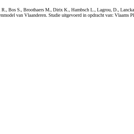
nck R., Bos S., Broothaers M., Dirix K., Hambsch L., Lagrou, D., Lanck
nmodel van Vlaanderen. Studie uitgevoerd in opdracht van: Vlaams