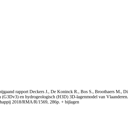
t bijgaand rapport Deckers J., De Koninck R., Bos S., Broothaers M., Di
 (G3Dv3) en hydrogeologisch (H3D) 3D-lagenmodel van Vlaanderen. S
appij 2018/RMA/R/1569, 286p. + bijlagen