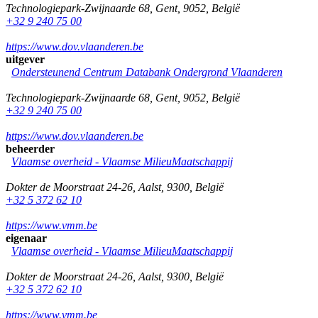
Technologiepark-Zwijnaarde 68
,
Gent
,
9052
,
België
+32 9 240 75 00
https://www.dov.vlaanderen.be
uitgever
Ondersteunend Centrum Databank Ondergrond Vlaanderen
Technologiepark-Zwijnaarde 68
,
Gent
,
9052
,
België
+32 9 240 75 00
https://www.dov.vlaanderen.be
beheerder
Vlaamse overheid - Vlaamse MilieuMaatschappij
Dokter de Moorstraat 24-26
,
Aalst
,
9300
,
België
+32 5 372 62 10
https://www.vmm.be
eigenaar
Vlaamse overheid - Vlaamse MilieuMaatschappij
Dokter de Moorstraat 24-26
,
Aalst
,
9300
,
België
+32 5 372 62 10
https://www.vmm.be