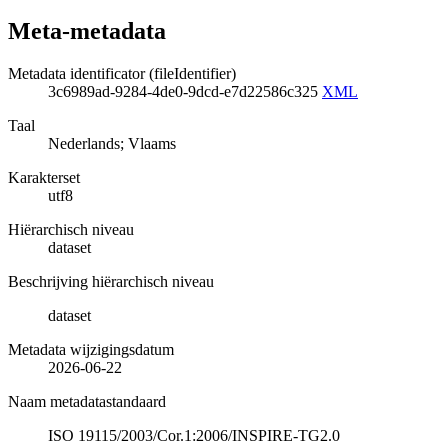
Meta-metadata
Metadata identificator (fileIdentifier)
3c6989ad-9284-4de0-9dcd-e7d22586c325
XML
Taal
Nederlands; Vlaams
Karakterset
utf8
Hiërarchisch niveau
dataset
Beschrijving hiërarchisch niveau
dataset
Metadata wijzigingsdatum
2026-06-22
Naam metadatastandaard
ISO 19115/2003/Cor.1:2006/INSPIRE-TG2.0