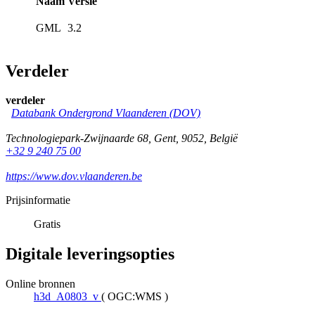
Naam
Versie
GML
3.2
Verdeler
verdeler
Databank Ondergrond Vlaanderen (DOV)
Technologiepark-Zwijnaarde 68
,
Gent
,
9052
,
België
+32 9 240 75 00
https://www.dov.vlaanderen.be
Prijsinformatie
Gratis
Digitale leveringsopties
Online bronnen
h3d_A0803_v
(
OGC:WMS
)