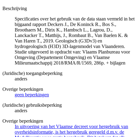
Beschrijving
Specificaties over het gebruik van de data staan vermeld in het
bijgaand rapport Deckers J., De Koninck R., Bos S.,
Broothaers M., Dirix K., Hambsch L., Lagrou, D.,
Lanckacker T., Matthijs, J., Rombaut B., Van Baelen K. &
Van Haren T., 2019. Geologisch (G3Dv3) en
hydrogeologisch (H3D) 3D-lagenmodel van Vlaanderen.
Studie uitgevoerd in opdracht van: Vlaams Planbureau voor
Omgeving (Departement Omgeving) en Vlaamse
Milieumaatschappij 2018/RMA/R/1569, 286p. + bijlagen
(Juridische) toegangsbeperking
anders
Overige beperkingen
geen beperkingen
(Juridische) gebruiksbeperking
anders
Overige beperkingen
In uitvoering van het Vlaamse decreet voor hergebruik van
overheidsinformatie, is het hergebruik geregeld d.m.v. de