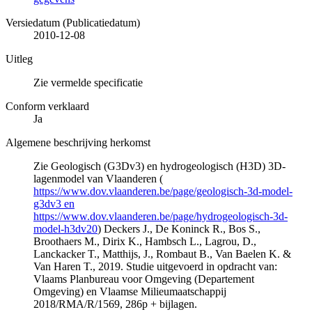
Versiedatum (Publicatiedatum)
2010-12-08
Uitleg
Zie vermelde specificatie
Conform verklaard
Ja
Algemene beschrijving herkomst
Zie Geologisch (G3Dv3) en hydrogeologisch (H3D) 3D-
lagenmodel van Vlaanderen (
https://www.dov.vlaanderen.be/page/geologisch-3d-model-
g3dv3 en
https://www.dov.vlaanderen.be/page/hydrogeologisch-3d-
model-h3dv20
) Deckers J., De Koninck R., Bos S.,
Broothaers M., Dirix K., Hambsch L., Lagrou, D.,
Lanckacker T., Matthijs, J., Rombaut B., Van Baelen K. &
Van Haren T., 2019. Studie uitgevoerd in opdracht van:
Vlaams Planbureau voor Omgeving (Departement
Omgeving) en Vlaamse Milieumaatschappij
2018/RMA/R/1569, 286p + bijlagen.