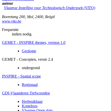
auteur
Vlaamse Instelling voor Technologisch Onderzoek (VITO)
Boeretang 200
,
Mol
,
2400
,
België
www.vito.be
Frequentie
indien nodig
GEMET - INSPIRE themes, version 1.0
Geologie
GEMET - Concepten, versie 2.4
ondergrond
INSPIRE - Spatial scope
Regionaal
GDI-Vlaanderen Trefwoorden
Herbruikbaar
Kosteloos
Vlaamse Open data