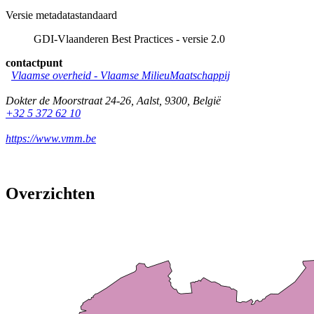
Versie metadatastandaard
GDI-Vlaanderen Best Practices - versie 2.0
contactpunt
Vlaamse overheid - Vlaamse MilieuMaatschappij
Dokter de Moorstraat 24-26
,
Aalst
,
9300
,
België
+32 5 372 62 10
https://www.vmm.be
Overzichten