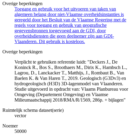
Overige beperkingen
Toegang en gebruik voor het uitvoeren van taken van
algemeen belang door niet-Vlaamse overheidsinstanties is
geregeld door het Besluit van de Vlaamse Regering met de
regels voor toegang en gebruik van geografische
gegevensbronnen toegevoegd aan de GDI, door
overheidsdiensten die geen deelnemer zijn aan GDI-
Vlaanderen. Dit gebruik is kosteloos.
Overige beperkingen
Verplicht te gebruiken referentie luidt: "Deckers J., De
Koninck R., Bos S., Broothaers M., Dirix K., Hambsch L.,
Lagrou, D., Lanckacker T., Matthijs, J., Rombaut B., Van
Baelen K. & Van Haren T., 2019. Geologisch (G3Dv3) en
hydrogeologisch (H3D) 3D-lagenmodel van Vlaanderen.
Studie uitgevoerd in opdracht van: Vlaams Planbureau voor
Omgeving (Departement Omgeving) en Vlaamse
Milieumaatschappij 2018/RMA/R/1569, 286p. + bijlagen"
Ruimtelijk schema dataset(serie)
vector
Noemer
50000