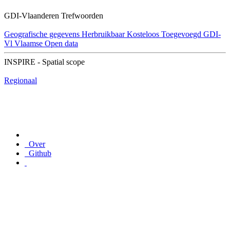
GDI-Vlaanderen Trefwoorden
Geografische gegevens
Herbruikbaar
Kosteloos
Toegevoegd GDI-
Vl
Vlaamse Open data
INSPIRE - Spatial scope
Regionaal
Over
Github