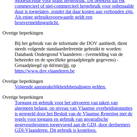
Modellicentie voor gratis hergebruik. Dit betekent dat elk
commercieel of niet-commercieel hergebruik voor onbepaalde
duur is toegelaten, zonder dat daar kosten aan verbonden zijn.
Als enige gebruiksvoorwaarde geldt een
bronvermeldingsplicht.
Overige beperkingen
Bij het gebruik van de informatie die DOV aanbiedt, dient
steeds volgende standaardreferentie gebruikt te worden:
Databank Ondergrond Vlaanderen - (vermelding van de
beheerder en de specifieke geraadpleegde gegevens) -
Geraadpleegd op dd/mm/jjjj, op
https://www.dov.vlaanderen.be
Overige beperkingen
Volgende aansprakelijkheidsbepalingen gelden.
Overige beperkingen
Toegang en gebruik voor het uitvoeren van taken van
algemeen belang, op niveau van Vlaamse overheidsinstanties
is geregeld door het Besluit van de Vlaamse Regering met de
regels voor toegang en gebruik van geografische
gegevensbronnen toegevoegd aan de GDI, door deelnemers
GDI-Vlaanderen. Dit gebruik is kosteloos.