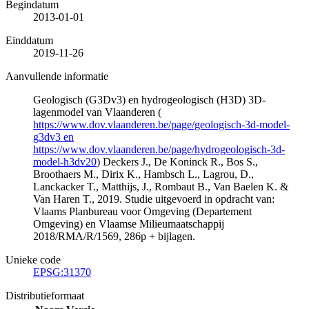
Begindatum
2013-01-01
Einddatum
2019-11-26
Aanvullende informatie
Geologisch (G3Dv3) en hydrogeologisch (H3D) 3D-
lagenmodel van Vlaanderen (
https://www.dov.vlaanderen.be/page/geologisch-3d-model-
g3dv3 en
https://www.dov.vlaanderen.be/page/hydrogeologisch-3d-
model-h3dv20
) Deckers J., De Koninck R., Bos S.,
Broothaers M., Dirix K., Hambsch L., Lagrou, D.,
Lanckacker T., Matthijs, J., Rombaut B., Van Baelen K. &
Van Haren T., 2019. Studie uitgevoerd in opdracht van:
Vlaams Planbureau voor Omgeving (Departement
Omgeving) en Vlaamse Milieumaatschappij
2018/RMA/R/1569, 286p + bijlagen.
Unieke code
EPSG:31370
Distributieformaat