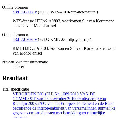
Online bronnen
h3d_A0803_v
(
OGC:WFS-2.0.0-http-get-feature
)
WFS-feature H3Dv2 A0803, voorkomen Silt van Kortemark
en zand van Mont-Panisel
Online bronnen
h3d_A0803_v
(
GLG:KML-2.0-http-get-map
)
KML H3Dv2 A0803, voorkomen Silt van Kortemark en zand
van Mont-Panisel
Niveau kwaliteitsinformatie
dataset
Resultaat
Titel specificatie
VERORDENING (EU) Nr. 1089/2010 VAN DE
COMMISSIE van 23 november 2010 ter uitvoering van
Richtlijn 2007/2/EG van het Europees Parlement en de Raad
betreffende de interoperabiliteit van verzamelingen ruimtelijke
gegevens en van diensten met betrekking tot ruimtelijke
gegevens