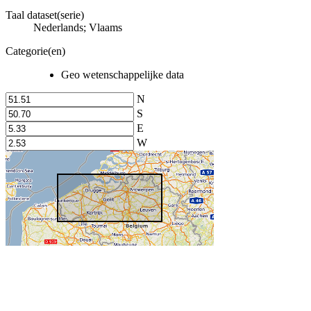
Taal dataset(serie)
Nederlands; Vlaams
Categorie(en)
Geo wetenschappelijke data
N
S
E
W