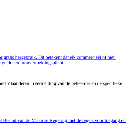
 gratis hergebruik. Dit betekent dat elk commercieel of niet-
 geldt een bronvermeldingsplicht.
ond Vlaanderen - (vermelding van de beheerder en de specifieke
et Besluit van de Vlaamse Regering met de regels voor toegang en