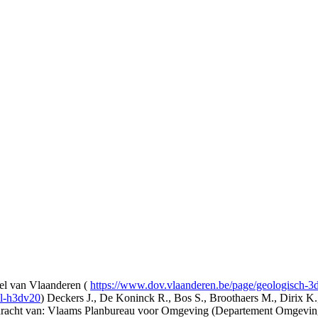
l van Vlaanderen (
https://www.dov.vlaanderen.be/page/geologisch-
el-h3dv20
) Deckers J., De Koninck R., Bos S., Broothaers M., Dirix K.
opdracht van: Vlaams Planbureau voor Omgeving (Departement Omgev