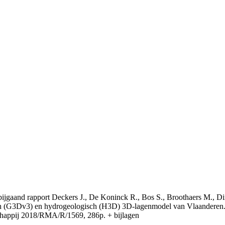
t bijgaand rapport Deckers J., De Koninck R., Bos S., Broothaers M., Di
 (G3Dv3) en hydrogeologisch (H3D) 3D-lagenmodel van Vlaanderen. S
appij 2018/RMA/R/1569, 286p. + bijlagen