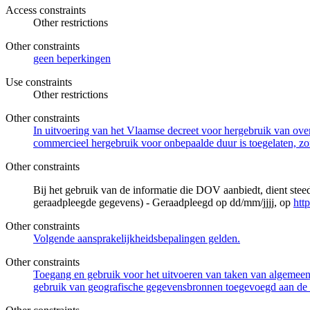
Access constraints
Other restrictions
Other constraints
geen beperkingen
Use constraints
Other restrictions
Other constraints
In uitvoering van het Vlaamse decreet voor hergebruik van overh
commercieel hergebruik voor onbepaalde duur is toegelaten, zo
Other constraints
Bij het gebruik van de informatie die DOV aanbiedt, dient ste
geraadpleegde gegevens) - Geraadpleegd op dd/mm/jjjj, op
htt
Other constraints
Volgende aansprakelijkheidsbepalingen gelden.
Other constraints
Toegang en gebruik voor het uitvoeren van taken van algemeen 
gebruik van geografische gegevensbronnen toegevoegd aan de 