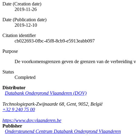
Date (Creation date)
2019-11-26
Date (Publication date)
2019-12-10
Citation identifier
cb022693-0fbc-45f8-8cb9-e5913eabb097
Purpose
De voorkomensgrenzen geven de grenzen van de verbreiding 
Status
Completed
Distributor
Databank Ondergrond Vlaanderen (DOV)
Technologiepark-Zwijnaarde 68
,
Gent
,
9052
,
België
+32 9 240 75 00
https://www.dov.vlaanderen.be
Publisher
Ondersteunend Centrum Databank Ondergrond Vlaanderen