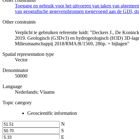
Other constraints
Toegang en gebruik voor het uitvoeren van taken van algemeen 
van geografische gegevensbronnen toegevoegd aan de GDI, door
Other constraints
Verplicht te gebruiken referentie luidt: "Deckers J., De Koni
2019. Geologisch (G3Dv3) en hydrogeologisch (H3D) 3D-lage
Milieumaatschappij 2018/RMA/R/1569, 286p. + bijlagen"
Spatial representation type
Vector
Denominator
50000
Language
Nederlands; Vlaams
Topic category
Geoscientific information
N
S
E