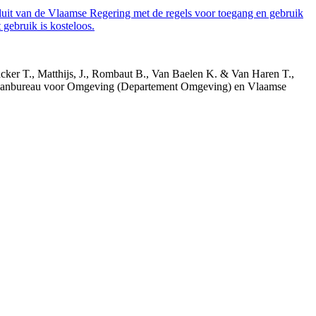
luit van de Vlaamse Regering met de regels voor toegang en gebruik
gebruik is kosteloos.
acker T., Matthijs, J., Rombaut B., Van Baelen K. & Van Haren T.,
 Planbureau voor Omgeving (Departement Omgeving) en Vlaamse