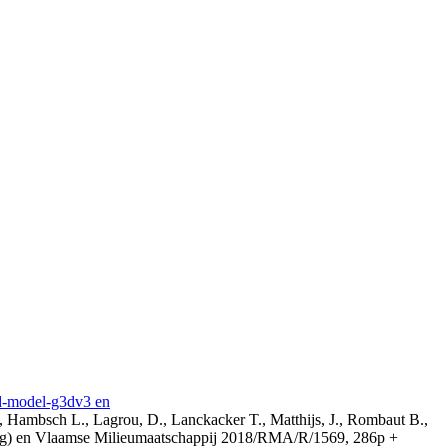
3d-model-g3dv3 en
, Hambsch L., Lagrou, D., Lanckacker T., Matthijs, J., Rombaut B.,
ing) en Vlaamse Milieumaatschappij 2018/RMA/R/1569, 286p +