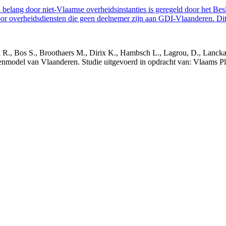
belang door niet-Vlaamse overheidsinstanties is geregeld door het Bes
 overheidsdiensten die geen deelnemer zijn aan GDI-Vlaanderen. Dit 
nck R., Bos S., Broothaers M., Dirix K., Hambsch L., Lagrou, D., Lanck
nmodel van Vlaanderen. Studie uitgevoerd in opdracht van: Vlaams