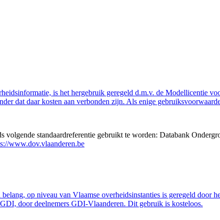
eidsinformatie, is het hergebruik geregeld d.m.v. de Modellicentie voor
nder dat daar kosten aan verbonden zijn. Als enige gebruiksvoorwaarde
eds volgende standaardreferentie gebruikt te worden: Databank Ondergr
ps://www.dov.vlaanderen.be
belang, op niveau van Vlaamse overheidsinstanties is geregeld door h
GDI, door deelnemers GDI-Vlaanderen. Dit gebruik is kosteloos.