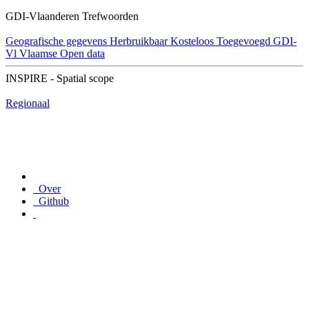
GDI-Vlaanderen Trefwoorden
Geografische gegevens
Herbruikbaar
Kosteloos
Toegevoegd GDI-
Vl
Vlaamse Open data
INSPIRE - Spatial scope
Regionaal
Over
Github