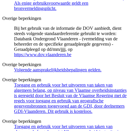
Als enige gebruiksvoorwaarde geldt een
bronvermeldingsplicht.
Overige beperkingen
Bij het gebruik van de informatie die DOV aanbiedt, dient
steeds volgende standaardreferentie gebruikt te worden:
Databank Ondergrond Vlaanderen - (vermelding van de
beheerder en de specifieke geraadpleegde gegevens) -
Geraadpleegd op dd/mm/jjjj, op
https://www.dov.vlaanderen.be
Overige beperkingen
Volgende aansprakelijkheidsbepalingen gelden.
Overige beperkingen
Toegang en gebruik voor het uitvoeren van taken van
algemeen belang, op niveau van Vlaamse overheidsinstanties
is geregeld door het Besluit van de Vlaamse Regering met de
regels voor toegang en gebruik van geografische
gegevensbronnen toegevoegd aan de GDI, door deelnemers
GDI-Vlaanderen. Dit gebruik is kosteloos.
Overige beperkingen
Toegang en gebruik voor het uitvoeren van taken van