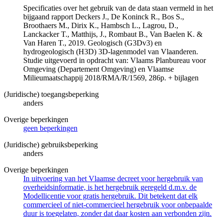
Specificaties over het gebruik van de data staan vermeld in het
bijgaand rapport Deckers J., De Koninck R., Bos S.,
Broothaers M., Dirix K., Hambsch L., Lagrou, D.,
Lanckacker T., Matthijs, J., Rombaut B., Van Baelen K. &
Van Haren T., 2019. Geologisch (G3Dv3) en
hydrogeologisch (H3D) 3D-lagenmodel van Vlaanderen.
Studie uitgevoerd in opdracht van: Vlaams Planbureau voor
Omgeving (Departement Omgeving) en Vlaamse
Milieumaatschappij 2018/RMA/R/1569, 286p. + bijlagen
(Juridische) toegangsbeperking
anders
Overige beperkingen
geen beperkingen
(Juridische) gebruiksbeperking
anders
Overige beperkingen
In uitvoering van het Vlaamse decreet voor hergebruik van
overheidsinformatie, is het hergebruik geregeld d.m.v. de
Modellicentie voor gratis hergebruik. Dit betekent dat elk
commercieel of niet-commercieel hergebruik voor onbepaalde
duur is toegelaten, zonder dat daar kosten aan verbonden zijn.