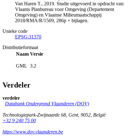
Van Haren T., 2019. Studie uitgevoerd in opdracht van:
Vlaams Planbureau voor Omgeving (Departement
Omgeving) en Vlaamse Milieumaatschappij
2018/RMA/R/1569, 286p + bijlagen.
Unieke code
EPSG:31370
Distributieformaat
Naam
Versie
GML
3.2
Verdeler
verdeler
Databank Ondergrond Vlaanderen (DOV)
Technologiepark-Zwijnaarde 68
,
Gent
,
9052
,
België
+32 9 240 75 00
https://www.dov.vlaanderen.be