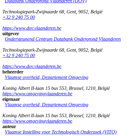
Databank Ondergrond Vlaanderen (DOV)
Technologiepark-Zwijnaarde 68
,
Gent
,
9052
,
België
+32 9 240 75 00
https://www.dov.vlaanderen.be
uitgever
Ondersteunend Centrum Databank Ondergrond Vlaanderen
Technologiepark-Zwijnaarde 68
,
Gent
,
9052
,
België
+32 9 240 75 00
https://www.dov.vlaanderen.be
beheerder
Vlaamse overheid, Departement Omgeving
Koning Albert II-laan 15 bus 553
,
Brussel
,
1210
,
België
https://www.omgevingvlaanderen.be
eigenaar
Vlaamse overheid, Departement Omgeving
Koning Albert II-laan 15 bus 553
,
Brussel
,
1210
,
België
https://www.omgevingvlaanderen.be
auteur
Vlaamse Instelling voor Technologisch Onderzoek (VITO)