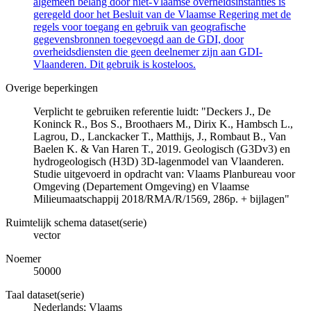
algemeen belang door niet-Vlaamse overheidsinstanties is
geregeld door het Besluit van de Vlaamse Regering met de
regels voor toegang en gebruik van geografische
gegevensbronnen toegevoegd aan de GDI, door
overheidsdiensten die geen deelnemer zijn aan GDI-
Vlaanderen. Dit gebruik is kosteloos.
Overige beperkingen
Verplicht te gebruiken referentie luidt: "Deckers J., De
Koninck R., Bos S., Broothaers M., Dirix K., Hambsch L.,
Lagrou, D., Lanckacker T., Matthijs, J., Rombaut B., Van
Baelen K. & Van Haren T., 2019. Geologisch (G3Dv3) en
hydrogeologisch (H3D) 3D-lagenmodel van Vlaanderen.
Studie uitgevoerd in opdracht van: Vlaams Planbureau voor
Omgeving (Departement Omgeving) en Vlaamse
Milieumaatschappij 2018/RMA/R/1569, 286p. + bijlagen"
Ruimtelijk schema dataset(serie)
vector
Noemer
50000
Taal dataset(serie)
Nederlands; Vlaams