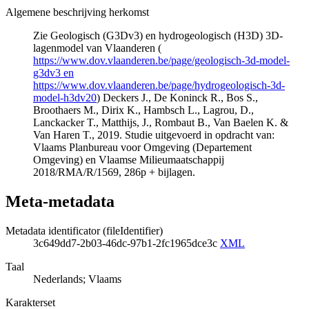
Algemene beschrijving herkomst
Zie Geologisch (G3Dv3) en hydrogeologisch (H3D) 3D-
lagenmodel van Vlaanderen (
https://www.dov.vlaanderen.be/page/geologisch-3d-model-
g3dv3 en
https://www.dov.vlaanderen.be/page/hydrogeologisch-3d-
model-h3dv20
) Deckers J., De Koninck R., Bos S.,
Broothaers M., Dirix K., Hambsch L., Lagrou, D.,
Lanckacker T., Matthijs, J., Rombaut B., Van Baelen K. &
Van Haren T., 2019. Studie uitgevoerd in opdracht van:
Vlaams Planbureau voor Omgeving (Departement
Omgeving) en Vlaamse Milieumaatschappij
2018/RMA/R/1569, 286p + bijlagen.
Meta-metadata
Metadata identificator (fileIdentifier)
3c649dd7-2b03-46dc-97b1-2fc1965dce3c
XML
Taal
Nederlands; Vlaams
Karakterset