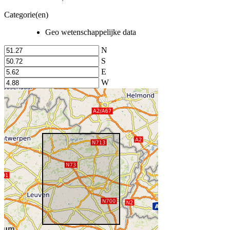
Categorie(en)
Geo wetenschappelijke data
N
S
E
W