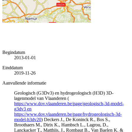
Begindatum
2013-01-01
Einddatum
2019-11-26
Aanvullende informatie
Geologisch (G3Dv3) en hydrogeologisch (H3D) 3D-
lagenmodel van Vlaanderen (
https://www.dov.vlaanderen.be/page/geologisch-3d-model-
g3dv3 en
https://www.dov.vlaanderen.be/page/hydrogeologisch-3d-
model-h3dv20
) Deckers J., De Koninck R., Bos S.,
Broothaers M., Dirix K., Hambsch L., Lagrou, D.,
Lanckacker T., Matthijs, J., Rombaut B., Van Baelen K. &