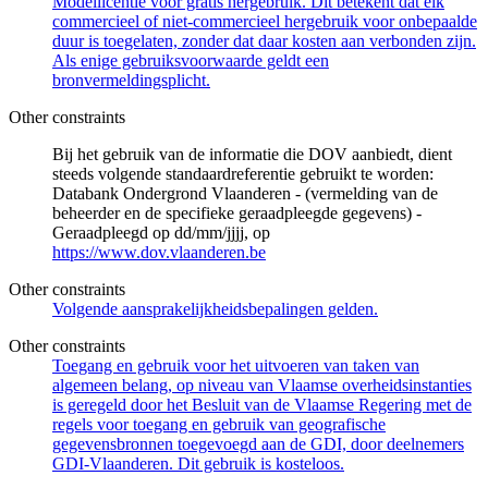
Modellicentie voor gratis hergebruik. Dit betekent dat elk
commercieel of niet-commercieel hergebruik voor onbepaalde
duur is toegelaten, zonder dat daar kosten aan verbonden zijn.
Als enige gebruiksvoorwaarde geldt een
bronvermeldingsplicht.
Other constraints
Bij het gebruik van de informatie die DOV aanbiedt, dient
steeds volgende standaardreferentie gebruikt te worden:
Databank Ondergrond Vlaanderen - (vermelding van de
beheerder en de specifieke geraadpleegde gegevens) -
Geraadpleegd op dd/mm/jjjj, op
https://www.dov.vlaanderen.be
Other constraints
Volgende aansprakelijkheidsbepalingen gelden.
Other constraints
Toegang en gebruik voor het uitvoeren van taken van
algemeen belang, op niveau van Vlaamse overheidsinstanties
is geregeld door het Besluit van de Vlaamse Regering met de
regels voor toegang en gebruik van geografische
gegevensbronnen toegevoegd aan de GDI, door deelnemers
GDI-Vlaanderen. Dit gebruik is kosteloos.