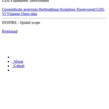
GDI-Vlaanderen Trefwoorden
Geografische gegevens
Herbruikbaar
Kosteloos
Toegevoegd GDI-
Vl
Vlaamse Open data
INSPIRE - Spatial scope
Regionaal
About
Github