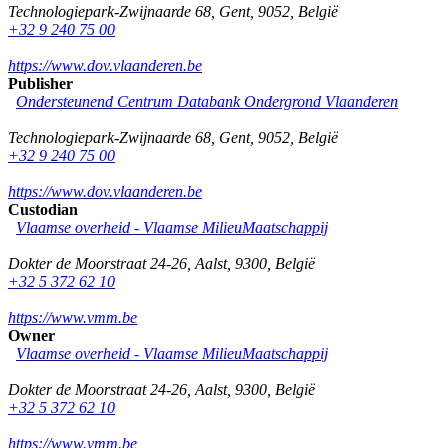
Technologiepark-Zwijnaarde 68
,
Gent
,
9052
,
België
+32 9 240 75 00
https://www.dov.vlaanderen.be
Publisher
Ondersteunend Centrum Databank Ondergrond Vlaanderen
Technologiepark-Zwijnaarde 68
,
Gent
,
9052
,
België
+32 9 240 75 00
https://www.dov.vlaanderen.be
Custodian
Vlaamse overheid - Vlaamse MilieuMaatschappij
Dokter de Moorstraat 24-26
,
Aalst
,
9300
,
België
+32 5 372 62 10
https://www.vmm.be
Owner
Vlaamse overheid - Vlaamse MilieuMaatschappij
Dokter de Moorstraat 24-26
,
Aalst
,
9300
,
België
+32 5 372 62 10
https://www.vmm.be