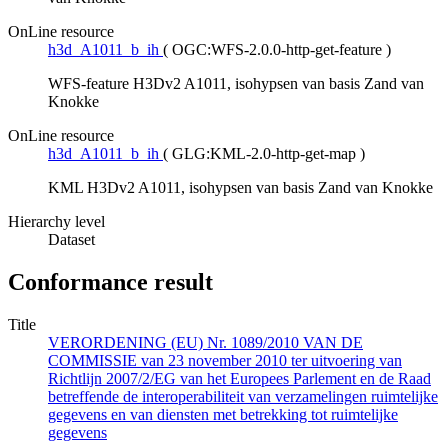
OnLine resource
h3d_A1011_b_ih
(
OGC:WFS-2.0.0-http-get-feature
)
WFS-feature H3Dv2 A1011, isohypsen van basis Zand van
Knokke
OnLine resource
h3d_A1011_b_ih
(
GLG:KML-2.0-http-get-map
)
KML H3Dv2 A1011, isohypsen van basis Zand van Knokke
Hierarchy level
Dataset
Conformance result
Title
VERORDENING (EU) Nr. 1089/2010 VAN DE
COMMISSIE van 23 november 2010 ter uitvoering van
Richtlijn 2007/2/EG van het Europees Parlement en de Raad
betreffende de interoperabiliteit van verzamelingen ruimtelijke
gegevens en van diensten met betrekking tot ruimtelijke
gegevens