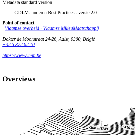
Metadata standard version
GDI-Vlaanderen Best Practices - versie 2.0
Point of contact
Vlaamse overheid - Vlaamse MilieuMaatschappij
Dokter de Moorstraat 24-26
,
Aalst
,
9300
,
België
+32 5 372 62 10
https://www.vmm.be
Overviews