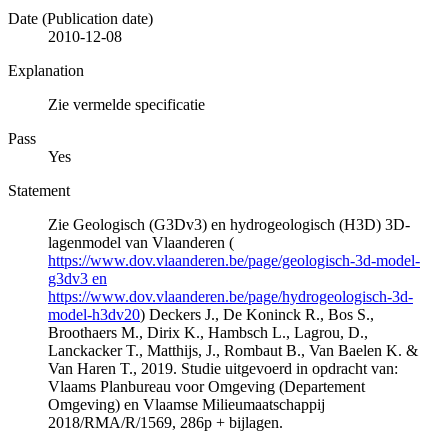
Date (Publication date)
2010-12-08
Explanation
Zie vermelde specificatie
Pass
Yes
Statement
Zie Geologisch (G3Dv3) en hydrogeologisch (H3D) 3D-
lagenmodel van Vlaanderen (
https://www.dov.vlaanderen.be/page/geologisch-3d-model-
g3dv3 en
https://www.dov.vlaanderen.be/page/hydrogeologisch-3d-
model-h3dv20
) Deckers J., De Koninck R., Bos S.,
Broothaers M., Dirix K., Hambsch L., Lagrou, D.,
Lanckacker T., Matthijs, J., Rombaut B., Van Baelen K. &
Van Haren T., 2019. Studie uitgevoerd in opdracht van:
Vlaams Planbureau voor Omgeving (Departement
Omgeving) en Vlaamse Milieumaatschappij
2018/RMA/R/1569, 286p + bijlagen.