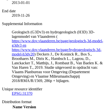
2013-01-01
End date
2019-11-26
Supplemental Information
Geologisch (G3Dv3) en hydrogeologisch (H3D) 3D-
lagenmodel van Vlaanderen (
https://www.dov.vlaanderen.be/page/geologisch-3d-model-
g3dv3 en
https://www.dov.vlaanderen.be/page/hydrogeologisch-3d-
model-h3dv20
) Deckers J., De Koninck R., Bos S.,
Broothaers M., Dirix K., Hambsch L., Lagrou, D.,
Lanckacker T., Matthijs, J., Rombaut B., Van Baelen K. &
Van Haren T., 2019. Studie uitgevoerd in opdracht van:
Vlaams Planbureau voor Omgeving (Departement
Omgeving) en Vlaamse Milieumaatschappij
2018/RMA/R/1569, 286p + bijlagen.
Unique resource identifier
EPSG:31370
Distribution format
Name
Version