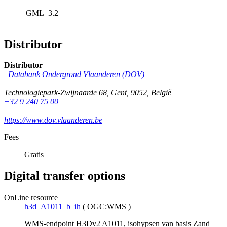
GML
3.2
Distributor
Distributor
Databank Ondergrond Vlaanderen (DOV)
Technologiepark-Zwijnaarde 68
,
Gent
,
9052
,
België
+32 9 240 75 00
https://www.dov.vlaanderen.be
Fees
Gratis
Digital transfer options
OnLine resource
h3d_A1011_b_ih
(
OGC:WMS
)
WMS-endpoint H3Dv2 A1011, isohypsen van basis Zand