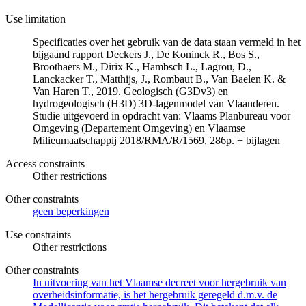
Use limitation
Specificaties over het gebruik van de data staan vermeld in het
bijgaand rapport Deckers J., De Koninck R., Bos S.,
Broothaers M., Dirix K., Hambsch L., Lagrou, D.,
Lanckacker T., Matthijs, J., Rombaut B., Van Baelen K. &
Van Haren T., 2019. Geologisch (G3Dv3) en
hydrogeologisch (H3D) 3D-lagenmodel van Vlaanderen.
Studie uitgevoerd in opdracht van: Vlaams Planbureau voor
Omgeving (Departement Omgeving) en Vlaamse
Milieumaatschappij 2018/RMA/R/1569, 286p. + bijlagen
Access constraints
Other restrictions
Other constraints
geen beperkingen
Use constraints
Other restrictions
Other constraints
In uitvoering van het Vlaamse decreet voor hergebruik van
overheidsinformatie, is het hergebruik geregeld d.m.v. de