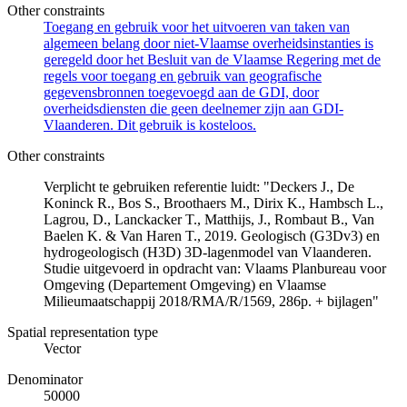
Other constraints
Toegang en gebruik voor het uitvoeren van taken van
algemeen belang door niet-Vlaamse overheidsinstanties is
geregeld door het Besluit van de Vlaamse Regering met de
regels voor toegang en gebruik van geografische
gegevensbronnen toegevoegd aan de GDI, door
overheidsdiensten die geen deelnemer zijn aan GDI-
Vlaanderen. Dit gebruik is kosteloos.
Other constraints
Verplicht te gebruiken referentie luidt: "Deckers J., De
Koninck R., Bos S., Broothaers M., Dirix K., Hambsch L.,
Lagrou, D., Lanckacker T., Matthijs, J., Rombaut B., Van
Baelen K. & Van Haren T., 2019. Geologisch (G3Dv3) en
hydrogeologisch (H3D) 3D-lagenmodel van Vlaanderen.
Studie uitgevoerd in opdracht van: Vlaams Planbureau voor
Omgeving (Departement Omgeving) en Vlaamse
Milieumaatschappij 2018/RMA/R/1569, 286p. + bijlagen"
Spatial representation type
Vector
Denominator
50000