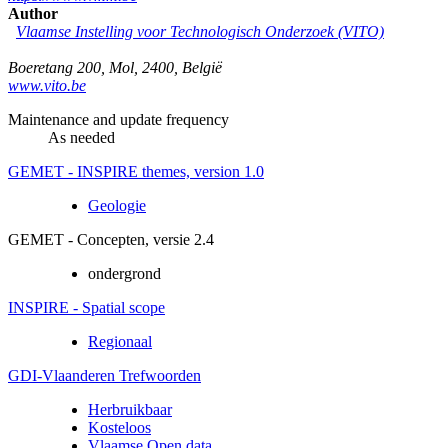
Author
Vlaamse Instelling voor Technologisch Onderzoek (VITO)
Boeretang 200
,
Mol
,
2400
,
België
www.vito.be
Maintenance and update frequency
As needed
GEMET - INSPIRE themes, version 1.0
Geologie
GEMET - Concepten, versie 2.4
ondergrond
INSPIRE - Spatial scope
Regionaal
GDI-Vlaanderen Trefwoorden
Herbruikbaar
Kosteloos
Vlaamse Open data