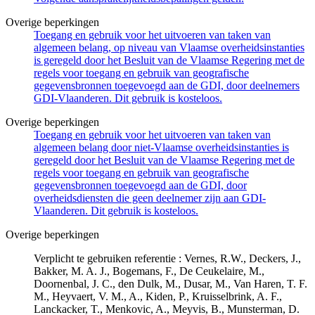
Overige beperkingen
Toegang en gebruik voor het uitvoeren van taken van
algemeen belang, op niveau van Vlaamse overheidsinstanties
is geregeld door het Besluit van de Vlaamse Regering met de
regels voor toegang en gebruik van geografische
gegevensbronnen toegevoegd aan de GDI, door deelnemers
GDI-Vlaanderen. Dit gebruik is kosteloos.
Overige beperkingen
Toegang en gebruik voor het uitvoeren van taken van
algemeen belang door niet-Vlaamse overheidsinstanties is
geregeld door het Besluit van de Vlaamse Regering met de
regels voor toegang en gebruik van geografische
gegevensbronnen toegevoegd aan de GDI, door
overheidsdiensten die geen deelnemer zijn aan GDI-
Vlaanderen. Dit gebruik is kosteloos.
Overige beperkingen
Verplicht te gebruiken referentie : Vernes, R.W., Deckers, J.,
Bakker, M. A. J., Bogemans, F., De Ceukelaire, M.,
Doornenbal, J. C., den Dulk, M., Dusar, M., Van Haren, T. F.
M., Heyvaert, V. M., A., Kiden, P., Kruisselbrink, A. F.,
Lanckacker, T., Menkovic, A., Meyvis, B., Munsterman, D.