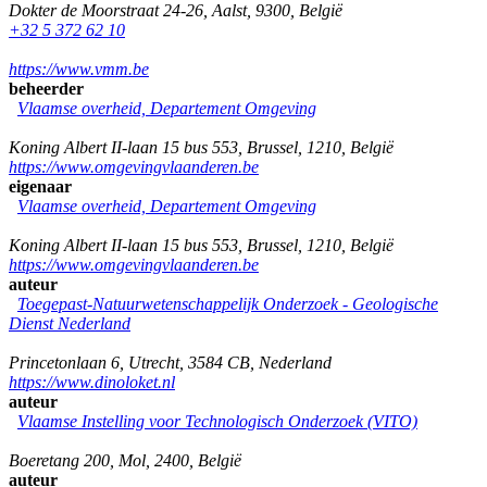
Dokter de Moorstraat 24-26
,
Aalst
,
9300
,
België
+32 5 372 62 10
https://www.vmm.be
beheerder
Vlaamse overheid, Departement Omgeving
Koning Albert II-laan 15 bus 553
,
Brussel
,
1210
,
België
https://www.omgevingvlaanderen.be
eigenaar
Vlaamse overheid, Departement Omgeving
Koning Albert II-laan 15 bus 553
,
Brussel
,
1210
,
België
https://www.omgevingvlaanderen.be
auteur
Toegepast-Natuurwetenschappelijk Onderzoek - Geologische
Dienst Nederland
Princetonlaan 6
,
Utrecht
,
3584 CB
,
Nederland
https://www.dinoloket.nl
auteur
Vlaamse Instelling voor Technologisch Onderzoek (VITO)
Boeretang 200
,
Mol
,
2400
,
België
auteur