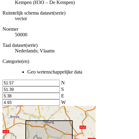
Kempen (H3O – De Kempen)
Ruimtelijk schema dataset(serie)
vector
Noemer
50000
Taal dataset(serie)
Nederlands; Vlaams
Categorie(en)
Geo wetenschappelijke data
N
S
E
W