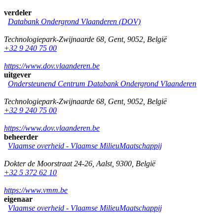
verdeler
Databank Ondergrond Vlaanderen (DOV)
Technologiepark-Zwijnaarde 68
,
Gent
,
9052
,
België
+32 9 240 75 00
https://www.dov.vlaanderen.be
uitgever
Ondersteunend Centrum Databank Ondergrond Vlaanderen
Technologiepark-Zwijnaarde 68
,
Gent
,
9052
,
België
+32 9 240 75 00
https://www.dov.vlaanderen.be
beheerder
Vlaamse overheid - Vlaamse MilieuMaatschappij
Dokter de Moorstraat 24-26
,
Aalst
,
9300
,
België
+32 5 372 62 10
https://www.vmm.be
eigenaar
Vlaamse overheid - Vlaamse MilieuMaatschappij