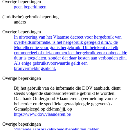
Overige beperkingen
geen beperkingen
(Juridische) gebruiksbeperking
anders
Overige beperkingen
In uitvoering van het Vlaamse decreet voor hergebruik van
overheidsinformatie, is het hergebruik geregeld d.m.v. de
Modellicentie voor gratis hergebruik. Dit betekent dat elk
commercieel of niet-commercieel hergebruik voor onbepaalde
duur is toegelaten, zonder dat daar kosten aan verbonden zijn.
Als enige gebruiksvoorwaarde geldt een
bronvermeldingsplicht.
Overige beperkingen
Bij het gebruik van de informatie die DOV aanbiedt, dient
steeds volgende standaardreferentie gebruikt te worden:
Databank Ondergrond Vlaanderen - (vermelding van de
beheerder en de specifieke geraadpleegde gegevens) -
Geraadpleegd op dd/mm/jjjj, op
https://www.dov.vlaanderen.be
Overige beperkingen
Volgende aansprakelijkheidsbepalingen gelden.