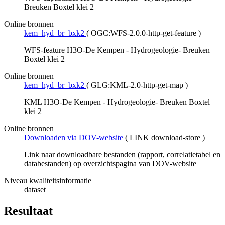
Breuken Boxtel klei 2
Online bronnen
kem_hyd_br_bxk2
(
OGC:WFS-2.0.0-http-get-feature
)
WFS-feature H3O-De Kempen - Hydrogeologie- Breuken
Boxtel klei 2
Online bronnen
kem_hyd_br_bxk2
(
GLG:KML-2.0-http-get-map
)
KML H3O-De Kempen - Hydrogeologie- Breuken Boxtel
klei 2
Online bronnen
Downloaden via DOV-website
(
LINK download-store
)
Link naar downloadbare bestanden (rapport, correlatietabel en
databestanden) op overzichtspagina van DOV-website
Niveau kwaliteitsinformatie
dataset
Resultaat