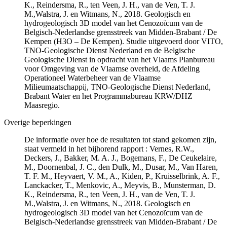
K., Reindersma, R., ten Veen, J. H., van de Ven, T. J.
M.,Walstra, J. en Witmans, N., 2018. Geologisch en
hydrogeologisch 3D model van het Cenozoïcum van de
Belgisch-Nederlandse grensstreek van Midden-Brabant / De
Kempen (H3O – De Kempen). Studie uitgevoerd door VITO,
TNO-Geologische Dienst Nederland en de Belgische
Geologische Dienst in opdracht van het Vlaams Planbureau
voor Omgeving van de Vlaamse overheid, de Afdeling
Operationeel Waterbeheer van de Vlaamse
Milieumaatschappij, TNO-Geologische Dienst Nederland,
Brabant Water en het Programmabureau KRW/DHZ
Maasregio.
Overige beperkingen
De informatie over hoe de resultaten tot stand gekomen zijn,
staat vermeld in het bijhorend rapport : Vernes, R.W.,
Deckers, J., Bakker, M. A. J., Bogemans, F., De Ceukelaire,
M., Doornenbal, J. C., den Dulk, M., Dusar, M., Van Haren,
T. F. M., Heyvaert, V. M., A., Kiden, P., Kruisselbrink, A. F.,
Lanckacker, T., Menkovic, A., Meyvis, B., Munsterman, D.
K., Reindersma, R., ten Veen, J. H., van de Ven, T. J.
M.,Walstra, J. en Witmans, N., 2018. Geologisch en
hydrogeologisch 3D model van het Cenozoïcum van de
Belgisch-Nederlandse grensstreek van Midden-Brabant / De