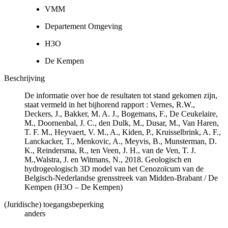
VMM
Departement Omgeving
H3O
De Kempen
Beschrijving
De informatie over hoe de resultaten tot stand gekomen zijn,
staat vermeld in het bijhorend rapport : Vernes, R.W.,
Deckers, J., Bakker, M. A. J., Bogemans, F., De Ceukelaire,
M., Doornenbal, J. C., den Dulk, M., Dusar, M., Van Haren,
T. F. M., Heyvaert, V. M., A., Kiden, P., Kruisselbrink, A. F.,
Lanckacker, T., Menkovic, A., Meyvis, B., Munsterman, D.
K., Reindersma, R., ten Veen, J. H., van de Ven, T. J.
M.,Walstra, J. en Witmans, N., 2018. Geologisch en
hydrogeologisch 3D model van het Cenozoïcum van de
Belgisch-Nederlandse grensstreek van Midden-Brabant / De
Kempen (H3O – De Kempen)
(Juridische) toegangsbeperking
anders