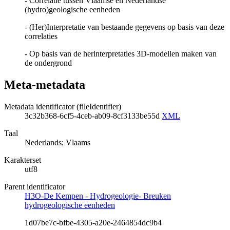
- Correlatie tussen Vlaamse en Nederlandse
(hydro)geologische eenheden
- (Her)Interpretatie van bestaande gegevens op basis van deze
correlaties
- Op basis van de herinterpretaties 3D-modellen maken van
de ondergrond
Meta-metadata
Metadata identificator (fileIdentifier)
3c32b368-6cf5-4ceb-ab09-8cf3133be55d
XML
Taal
Nederlands; Vlaams
Karakterset
utf8
Parent identificator
H3O-De Kempen - Hydrogeologie- Breuken
hydrogeologische eenheden
1d07be7c-bfbe-4305-a20e-2464854dc9b4