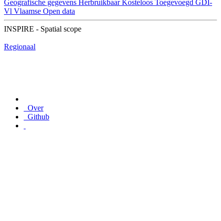
Geografische gegevens
Herbruikbaar
Kosteloos
Toegevoegd GDI-
Vl
Vlaamse Open data
INSPIRE - Spatial scope
Regionaal
Over
Github