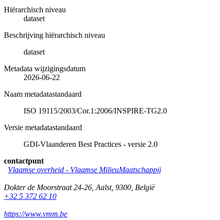
Hiërarchisch niveau
dataset
Beschrijving hiërarchisch niveau
dataset
Metadata wijzigingsdatum
2026-06-22
Naam metadatastandaard
ISO 19115/2003/Cor.1:2006/INSPIRE-TG2.0
Versie metadatastandaard
GDI-Vlaanderen Best Practices - versie 2.0
contactpunt
Vlaamse overheid - Vlaamse MilieuMaatschappij
Dokter de Moorstraat 24-26
,
Aalst
,
9300
,
België
+32 5 372 62 10
https://www.vmm.be