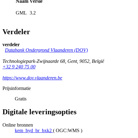
Naam
Versie
GML
3.2
Verdeler
verdeler
Databank Ondergrond Vlaanderen (DOV)
Technologiepark-Zwijnaarde 68
,
Gent
,
9052
,
België
+32 9 240 75 00
https://www.dov.vlaanderen.be
Prijsinformatie
Gratis
Digitale leveringsopties
Online bronnen
kem_hyd_br_bxk2
(
OGC:WMS
)