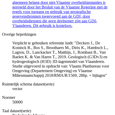
algemeen belang door niet-Vlaamse overheidsinstanties is
geregeld door het Besluit van de Vlaamse Regering met de
regels voor toegang en gebruik van geografische
gegevensbronnen toegevoegd aan de GDI, door
overheidsdiensten die geen deelnemer zijn aan GDI-
Vlaanderen. Dit gebruik is kosteloos.
Overige beperkingen
Verplicht te gebruiken referentie luidt: "Deckers J., De
Koninck R., Bos S., Broothaers M., Dirix K., Hambsch L.,
Lagrou, D., Lanckacker T., Matthijs, J., Rombaut B., Van
Baelen K. & Van Haren T., 2019. Geologisch (G3Dv3) en
hydrogeologisch (H3D) 3D-lagenmodel van Vlaanderen.
Studie uitgevoerd in opdracht van: Vlaams Planbureau voor
Omgeving (Departement Omgeving) en Vlaamse
Milieumaatschappij 2018/RMA/R/1569, 286p. + bijlagen"
Ruimtelijk schema dataset(serie)
vector
Noemer
50000
Taal dataset(serie)