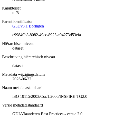
Karakterset
utf8
Parent identificator
G3Dv3.1 Boringen
c99840b8-8082-49cc-8923-e04273d53efa
Hiërarchisch niveau
dataset
Beschrijving hiërarchisch niveau
dataset
Metadata wijzigingsdatum
2026-06-22
Naam metadatastandaard
ISO 19115/2003/Cor.1:2006/INSPIRE-TG2.0
Versie metadatastandaard
GDI-Vlaanderen Best Practices - versie 2.0