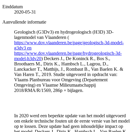
Einddatum
2020-05-31
Aanvullende informatie
Geologisch (G3Dv3) en hydrogeologisch (H3D) 3D-
lagenmodel van Vlaanderen (
https://www.dov.vlaanderen.be/page/geologisch-3d-model-
g3dv3 en
https://www.dov.vlaanderen.be/page/hydrogeologisch-3d-
model-h3dv20
) Deckers J., De Koninck R., Bos S.,
Broothaers M., Dirix K., Hambsch L., Lagrou, D.,
Lanckacker T., Matthijs, J., Rombaut B., Van Baelen K. &
Van Haren T., 2019. Studie uitgevoerd in opdracht van:
Vlaams Planbureau voor Omgeving (Departement
Omgeving) en Vlaamse Milieumaatschappij
2018/RMA/R/1569, 286p + bijlagen.
In 2020 werd een beperkte update van het model uitgevoerd
om enkele technische fouten uit de eerste versie van het model
op te lossen. Deze update had geen inhoudelijke impact op
het model. Deckers J., Dirix K., Hambsch L., Van Baelen K.