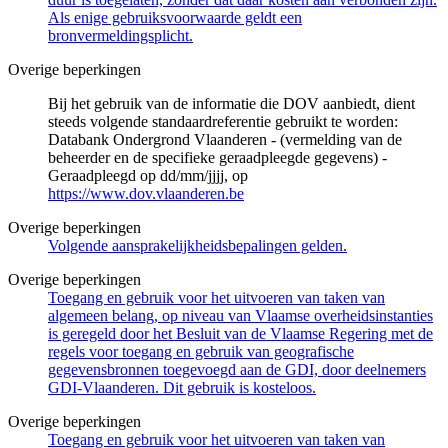
Als enige gebruiksvoorwaarde geldt een
bronvermeldingsplicht.
Overige beperkingen
Bij het gebruik van de informatie die DOV aanbiedt, dient
steeds volgende standaardreferentie gebruikt te worden:
Databank Ondergrond Vlaanderen - (vermelding van de
beheerder en de specifieke geraadpleegde gegevens) -
Geraadpleegd op dd/mm/jjjj, op
https://www.dov.vlaanderen.be
Overige beperkingen
Volgende aansprakelijkheidsbepalingen gelden.
Overige beperkingen
Toegang en gebruik voor het uitvoeren van taken van
algemeen belang, op niveau van Vlaamse overheidsinstanties
is geregeld door het Besluit van de Vlaamse Regering met de
regels voor toegang en gebruik van geografische
gegevensbronnen toegevoegd aan de GDI, door deelnemers
GDI-Vlaanderen. Dit gebruik is kosteloos.
Overige beperkingen
Toegang en gebruik voor het uitvoeren van taken van