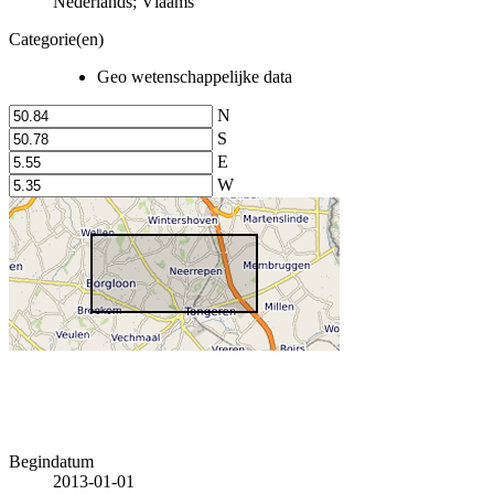
Nederlands; Vlaams
Categorie(en)
Geo wetenschappelijke data
N
S
E
W
Begindatum
2013-01-01