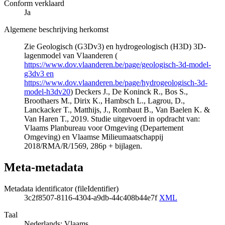
Conform verklaard
Ja
Algemene beschrijving herkomst
Zie Geologisch (G3Dv3) en hydrogeologisch (H3D) 3D-
lagenmodel van Vlaanderen (
https://www.dov.vlaanderen.be/page/geologisch-3d-model-
g3dv3 en
https://www.dov.vlaanderen.be/page/hydrogeologisch-3d-
model-h3dv20
) Deckers J., De Koninck R., Bos S.,
Broothaers M., Dirix K., Hambsch L., Lagrou, D.,
Lanckacker T., Matthijs, J., Rombaut B., Van Baelen K. &
Van Haren T., 2019. Studie uitgevoerd in opdracht van:
Vlaams Planbureau voor Omgeving (Departement
Omgeving) en Vlaamse Milieumaatschappij
2018/RMA/R/1569, 286p + bijlagen.
Meta-metadata
Metadata identificator (fileIdentifier)
3c2f8507-8116-4304-a9db-44c408b44e7f
XML
Taal
Nederlands; Vlaams