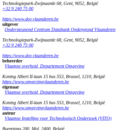
Technologiepark-Zwijnaarde 68
,
Gent
,
9052
,
België
+32 9 240 75 00
https://www.dov.vlaanderen.be
uitgever
Ondersteunend Centrum Databank Ondergrond Vlaanderen
Technologiepark-Zwijnaarde 68
,
Gent
,
9052
,
België
+32 9 240 75 00
https://www.dov.vlaanderen.be
beheerder
Vlaamse overheid, Departement Omgeving
Koning Albert II-laan 15 bus 553
,
Brussel
,
1210
,
België
https://www.omgevingvlaanderen.be
eigenaar
Vlaamse overheid, Departement Omgeving
Koning Albert II-laan 15 bus 553
,
Brussel
,
1210
,
België
https://www.omgevingvlaanderen.be
auteur
Vlaamse Instelling voor Technologisch Onderzoek (VITO)
Boeretang 200
,
Mol
,
2400
,
België