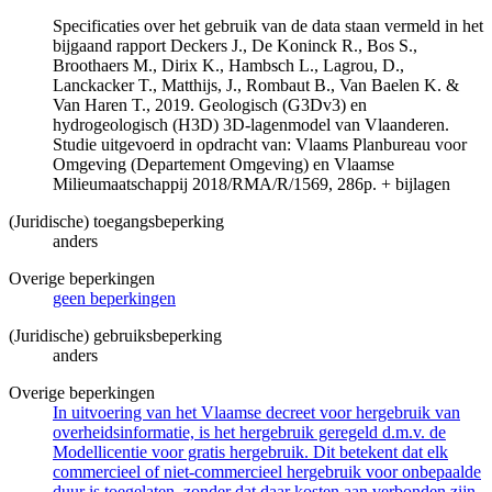
Specificaties over het gebruik van de data staan vermeld in het
bijgaand rapport Deckers J., De Koninck R., Bos S.,
Broothaers M., Dirix K., Hambsch L., Lagrou, D.,
Lanckacker T., Matthijs, J., Rombaut B., Van Baelen K. &
Van Haren T., 2019. Geologisch (G3Dv3) en
hydrogeologisch (H3D) 3D-lagenmodel van Vlaanderen.
Studie uitgevoerd in opdracht van: Vlaams Planbureau voor
Omgeving (Departement Omgeving) en Vlaamse
Milieumaatschappij 2018/RMA/R/1569, 286p. + bijlagen
(Juridische) toegangsbeperking
anders
Overige beperkingen
geen beperkingen
(Juridische) gebruiksbeperking
anders
Overige beperkingen
In uitvoering van het Vlaamse decreet voor hergebruik van
overheidsinformatie, is het hergebruik geregeld d.m.v. de
Modellicentie voor gratis hergebruik. Dit betekent dat elk
commercieel of niet-commercieel hergebruik voor onbepaalde
duur is toegelaten, zonder dat daar kosten aan verbonden zijn.