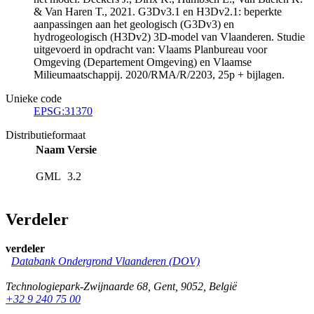
& Van Haren T., 2021. G3Dv3.1 en H3Dv2.1: beperkte
aanpassingen aan het geologisch (G3Dv3) en
hydrogeologisch (H3Dv2) 3D-model van Vlaanderen. Studie
uitgevoerd in opdracht van: Vlaams Planbureau voor
Omgeving (Departement Omgeving) en Vlaamse
Milieumaatschappij. 2020/RMA/R/2203, 25p + bijlagen.
Unieke code
EPSG:31370
Distributieformaat
Naam
Versie
GML
3.2
Verdeler
verdeler
Databank Ondergrond Vlaanderen (DOV)
Technologiepark-Zwijnaarde 68
,
Gent
,
9052
,
België
+32 9 240 75 00