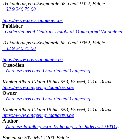
Technologiepark-Zwijnaarde 68
,
Gent
,
9052
,
België
+32 9 240 75 00
https://www.dov.vlaanderen.be
Publisher
Ondersteunend Centrum Databank Ondergrond Vlaanderen
Technologiepark-Zwijnaarde 68
,
Gent
,
9052
,
België
+32 9 240 75 00
https://www.dov.vlaanderen.be
Custodian
Vlaamse overheid, Departement Omgeving
Koning Albert II-laan 15 bus 553
,
Brussel
,
1210
,
België
https://www.omgevingvlaanderen.be
Owner
Vlaamse overheid, Departement Omgeving
Koning Albert II-laan 15 bus 553
,
Brussel
,
1210
,
België
https://www.omgevingvlaanderen.be
Author
Vlaamse Instelling voor Technologisch Onderzoek (VITO)
Boeretang 200
,
Mol
,
2400
,
België