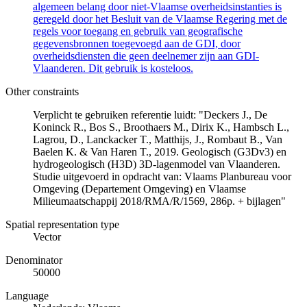
algemeen belang door niet-Vlaamse overheidsinstanties is
geregeld door het Besluit van de Vlaamse Regering met de
regels voor toegang en gebruik van geografische
gegevensbronnen toegevoegd aan de GDI, door
overheidsdiensten die geen deelnemer zijn aan GDI-
Vlaanderen. Dit gebruik is kosteloos.
Other constraints
Verplicht te gebruiken referentie luidt: "Deckers J., De
Koninck R., Bos S., Broothaers M., Dirix K., Hambsch L.,
Lagrou, D., Lanckacker T., Matthijs, J., Rombaut B., Van
Baelen K. & Van Haren T., 2019. Geologisch (G3Dv3) en
hydrogeologisch (H3D) 3D-lagenmodel van Vlaanderen.
Studie uitgevoerd in opdracht van: Vlaams Planbureau voor
Omgeving (Departement Omgeving) en Vlaamse
Milieumaatschappij 2018/RMA/R/1569, 286p. + bijlagen"
Spatial representation type
Vector
Denominator
50000
Language