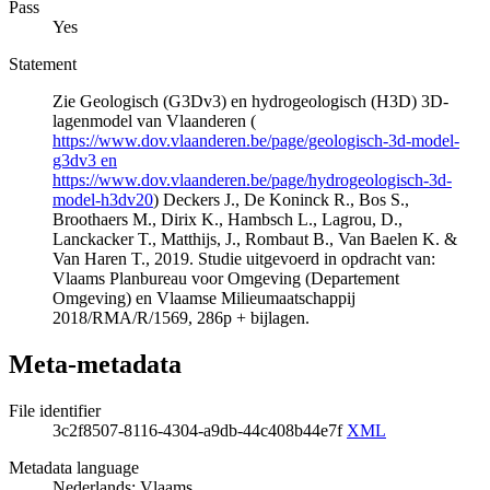
Pass
Yes
Statement
Zie Geologisch (G3Dv3) en hydrogeologisch (H3D) 3D-
lagenmodel van Vlaanderen (
https://www.dov.vlaanderen.be/page/geologisch-3d-model-
g3dv3 en
https://www.dov.vlaanderen.be/page/hydrogeologisch-3d-
model-h3dv20
) Deckers J., De Koninck R., Bos S.,
Broothaers M., Dirix K., Hambsch L., Lagrou, D.,
Lanckacker T., Matthijs, J., Rombaut B., Van Baelen K. &
Van Haren T., 2019. Studie uitgevoerd in opdracht van:
Vlaams Planbureau voor Omgeving (Departement
Omgeving) en Vlaamse Milieumaatschappij
2018/RMA/R/1569, 286p + bijlagen.
Meta-metadata
File identifier
3c2f8507-8116-4304-a9db-44c408b44e7f
XML
Metadata language
Nederlands; Vlaams