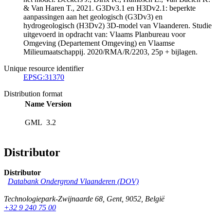
& Van Haren T., 2021. G3Dv3.1 en H3Dv2.1: beperkte
aanpassingen aan het geologisch (G3Dv3) en
hydrogeologisch (H3Dv2) 3D-model van Vlaanderen. Studie
uitgevoerd in opdracht van: Vlaams Planbureau voor
Omgeving (Departement Omgeving) en Vlaamse
Milieumaatschappij. 2020/RMA/R/2203, 25p + bijlagen.
Unique resource identifier
EPSG:31370
Distribution format
Name
Version
GML
3.2
Distributor
Distributor
Databank Ondergrond Vlaanderen (DOV)
Technologiepark-Zwijnaarde 68
,
Gent
,
9052
,
België
+32 9 240 75 00