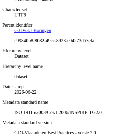
Character set
UTF8
Parent identifier
G3Dv3.1 Boringen
c99840b8-8082-49cc-8923-e04273d53efa
Hierarchy level
Dataset
Hierarchy level name
dataset
Date stamp
2026-06-22
Metadata standard name
ISO 19115/2003/Cor.1:2006/INSPIRE-TG2.0
Metadata standard version
GDI-Vlaanderen Best Practices - versie 2.0