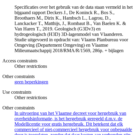
Specificaties over het gebruik van de data staan vermeld in het
bijgaand rapport Deckers J., De Koninck R., Bos S.,
Broothaers M., Dirix K., Hambsch L., Lagrou, D.,
Lanckacker T., Matthijs, J., Rombaut B., Van Baelen K. &
Van Haren T., 2019. Geologisch (G3Dv3) en
hydrogeologisch (H3D) 3D-lagenmodel van Vlaanderen.
Studie uitgevoerd in opdracht van: Vlaams Planbureau voor
Omgeving (Departement Omgeving) en Vlaamse
Milieumaatschappij 2018/RMA/R/1569, 286p. + bijlagen
Access constraints
Other restrictions
Other constraints
geen beperkingen
Use constraints
Other restrictions
Other constraints
In uitvoering van het Vlaamse decreet voor hergebruik van
overheidsinformatie, is het hergebruik geregeld d.m.v. de
Modellicentie voor gratis hergebruik. Dit betekent dat elk
commercieel of niet-commercieel hergebruik voor onbepaalde
duur is toegelaten, zonder dat daar kosten aan verbonden zijn.