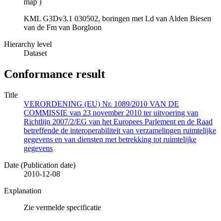
map
)
KML G3Dv3.1 030502, boringen met Ld van Alden Biesen
van de Fm van Borgloon
Hierarchy level
Dataset
Conformance result
Title
VERORDENING (EU) Nr. 1089/2010 VAN DE
COMMISSIE van 23 november 2010 ter uitvoering van
Richtlijn 2007/2/EG van het Europees Parlement en de Raad
betreffende de interoperabiliteit van verzamelingen ruimtelijke
gegevens en van diensten met betrekking tot ruimtelijke
gegevens
Date (Publication date)
2010-12-08
Explanation
Zie vermelde specificatie