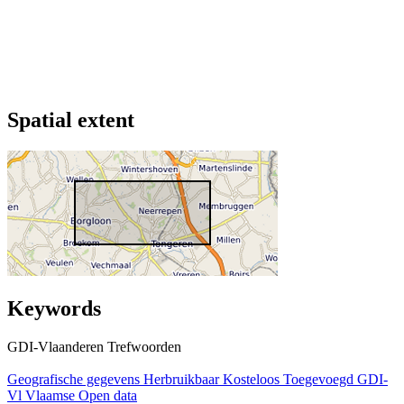
Spatial extent
Keywords
GDI-Vlaanderen Trefwoorden
Geografische gegevens
Herbruikbaar
Kosteloos
Toegevoegd GDI-
Vl
Vlaamse Open data