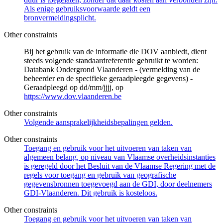
Als enige gebruiksvoorwaarde geldt een
bronvermeldingsplicht.
Other constraints
Bij het gebruik van de informatie die DOV aanbiedt, dient
steeds volgende standaardreferentie gebruikt te worden:
Databank Ondergrond Vlaanderen - (vermelding van de
beheerder en de specifieke geraadpleegde gegevens) -
Geraadpleegd op dd/mm/jjjj, op
https://www.dov.vlaanderen.be
Other constraints
Volgende aansprakelijkheidsbepalingen gelden.
Other constraints
Toegang en gebruik voor het uitvoeren van taken van
algemeen belang, op niveau van Vlaamse overheidsinstanties
is geregeld door het Besluit van de Vlaamse Regering met de
regels voor toegang en gebruik van geografische
gegevensbronnen toegevoegd aan de GDI, door deelnemers
GDI-Vlaanderen. Dit gebruik is kosteloos.
Other constraints
Toegang en gebruik voor het uitvoeren van taken van