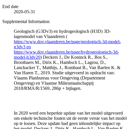
End date
2020-05-31
Supplemental Information
Geologisch (G3Dv3) en hydrogeologisch (H3D) 3D-
lagenmodel van Vlaanderen (
https://www.dov.vlaanderen.be/page/geologisch-3d-model-
g3dv3 en
https://www.dov.vlaanderen.be/page/hydrogeologisch-3d-
model-h3dv20
) Deckers J., De Koninck R., Bos S.,
Broothaers M., Dirix K., Hambsch L., Lagrou, D.,
Lanckacker T., Matthijs, J., Rombaut B., Van Baelen K. &
Van Haren T., 2019. Studie uitgevoerd in opdracht van:
Vlaams Planbureau voor Omgeving (Departement
Omgeving) en Vlaamse Milieumaatschappij
2018/RMA/R/1569, 286p + bijlagen.
In 2020 werd een beperkte update van het model uitgevoerd
om enkele technische fouten uit de eerste versie van het model
op te lossen. Deze update had geen inhoudelijke impact op
het model. Deckers J., Dirix K., Hambsch L., Van Baelen K.