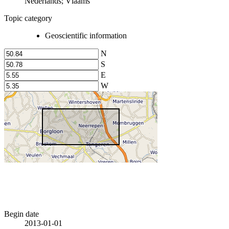
Nederlands; Vlaams
Topic category
Geoscientific information
N
S
E
W
Begin date
2013-01-01