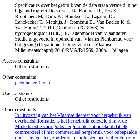
Specificaties over het gebruik van de data staan vermeld in het
bijgaand rapport Deckers J., De Koninck R., Bos S.,
Broothaers M., Dirix K., Hambsch L., Lagrou, D.,
Lanckacker T., Matthijs, J., Rombaut B., Van Baelen K. &
Van Haren T., 2019. Geologisch (G3Dv3) en
hydrogeologisch (H3D) 3D-lagenmodel van Vlaanderen.
Studie uitgevoerd in opdracht van: Vlaams Planbureau voor
Omgeving (Departement Omgeving) en Vlaamse
Milieumaatschappij 2018/RMA/R/1569, 286p. + bijlagen
Access constraints
Other restrictions
Other constraints
geen beperkingen
Use constraints
Other restrictions
Other constraints
In uitvoering van het Vlaamse decreet voor hergebruik van
overheidsinformatie, is het hergebruik geregeld d.m.v. de
Modellicentie voor gratis hergebruik. Dit betekent dat elk
commercieel of niet-commercieel hergebruik voor onbepaalde
duur is toegelaten, zonder dat daar kosten aan verbonden zijn.