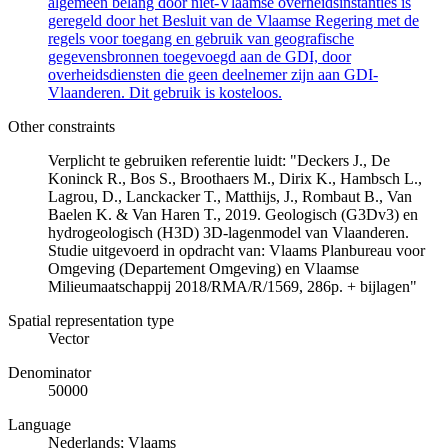
algemeen belang door niet-Vlaamse overheidsinstanties is
geregeld door het Besluit van de Vlaamse Regering met de
regels voor toegang en gebruik van geografische
gegevensbronnen toegevoegd aan de GDI, door
overheidsdiensten die geen deelnemer zijn aan GDI-
Vlaanderen. Dit gebruik is kosteloos.
Other constraints
Verplicht te gebruiken referentie luidt: "Deckers J., De
Koninck R., Bos S., Broothaers M., Dirix K., Hambsch L.,
Lagrou, D., Lanckacker T., Matthijs, J., Rombaut B., Van
Baelen K. & Van Haren T., 2019. Geologisch (G3Dv3) en
hydrogeologisch (H3D) 3D-lagenmodel van Vlaanderen.
Studie uitgevoerd in opdracht van: Vlaams Planbureau voor
Omgeving (Departement Omgeving) en Vlaamse
Milieumaatschappij 2018/RMA/R/1569, 286p. + bijlagen"
Spatial representation type
Vector
Denominator
50000
Language
Nederlands; Vlaams