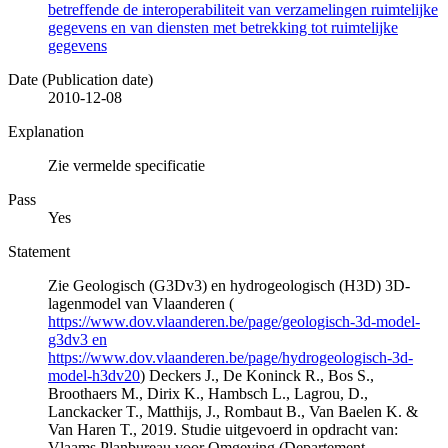
betreffende de interoperabiliteit van verzamelingen ruimtelijke
gegevens en van diensten met betrekking tot ruimtelijke
gegevens
Date (Publication date)
2010-12-08
Explanation
Zie vermelde specificatie
Pass
Yes
Statement
Zie Geologisch (G3Dv3) en hydrogeologisch (H3D) 3D-
lagenmodel van Vlaanderen (
https://www.dov.vlaanderen.be/page/geologisch-3d-model-
g3dv3 en
https://www.dov.vlaanderen.be/page/hydrogeologisch-3d-
model-h3dv20
) Deckers J., De Koninck R., Bos S.,
Broothaers M., Dirix K., Hambsch L., Lagrou, D.,
Lanckacker T., Matthijs, J., Rombaut B., Van Baelen K. &
Van Haren T., 2019. Studie uitgevoerd in opdracht van:
Vlaams Planbureau voor Omgeving (Departement