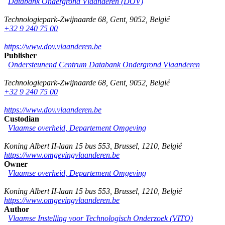
Databank Ondergrond Vlaanderen (DOV)
Technologiepark-Zwijnaarde 68
,
Gent
,
9052
,
België
+32 9 240 75 00
https://www.dov.vlaanderen.be
Publisher
Ondersteunend Centrum Databank Ondergrond Vlaanderen
Technologiepark-Zwijnaarde 68
,
Gent
,
9052
,
België
+32 9 240 75 00
https://www.dov.vlaanderen.be
Custodian
Vlaamse overheid, Departement Omgeving
Koning Albert II-laan 15 bus 553
,
Brussel
,
1210
,
België
https://www.omgevingvlaanderen.be
Owner
Vlaamse overheid, Departement Omgeving
Koning Albert II-laan 15 bus 553
,
Brussel
,
1210
,
België
https://www.omgevingvlaanderen.be
Author
Vlaamse Instelling voor Technologisch Onderzoek (VITO)