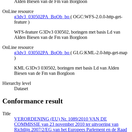
Alden Biesen van de Fm van Borgloon
OnLine resource
g3dv3_030502PA_BoOb_bo
(
OGC:WFS-2.0.0-http-get-
feature
)
WFS-feature G3Dv3 030502, boringen met basis Ld van
Alden Biesen van de Fm van Borgloon
OnLine resource
g3dv3_030502PA_BoOb_bo
(
GLG:KML-2.0-http-get-map
)
KML G3Dv3 030502, boringen met basis Ld van Alden
Biesen van de Fm van Borgloon
Hierarchy level
Dataset
Conformance result
Title
VERORDENING (EU) Nr. 1089/2010 VAN DE
COMMISSIE van 23 november 2010 ter uitvoering van
Richtlijn 2007/2/EG van het Europees Parlement en de Raad