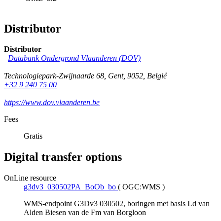
Distributor
Distributor
Databank Ondergrond Vlaanderen (DOV)
Technologiepark-Zwijnaarde 68
,
Gent
,
9052
,
België
+32 9 240 75 00
https://www.dov.vlaanderen.be
Fees
Gratis
Digital transfer options
OnLine resource
g3dv3_030502PA_BoOb_bo
(
OGC:WMS
)
WMS-endpoint G3Dv3 030502, boringen met basis Ld van
Alden Biesen van de Fm van Borgloon