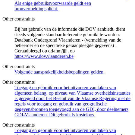
Als enige gebruiksvoorwaarde geldt een
bronvermeldingsplicht.
Other constraints
Bij het gebruik van de informatie die DOV aanbiedt, dient
steeds volgende standaardreferentie gebruikt te worden:
Databank Ondergrond Vlaanderen - (vermelding van de
beheerder en de specifieke geraadpleegde gegevens) -
Geraadpleegd op dd/mm/jjjj, op
https://www.dov.vlaanderen.be
Other constraints
Volgende aansprakelijkheidsbepalingen gelden.
Other constraints
Toegang en gebruik voor het uitvoeren van taken van
algemeen belang, op niveau van Vlaamse overheidsinstanties
is geregeld door het Besluit van de Vlaamse Regering met de
regels voor toegang en gebruik van geografische
gegevensbronnen toegevoegd aan de GDI, door deelnemers
GDI-Vlaanderen. Dit gebruik is kosteloos.
Other constraints
Toegang en gebruik voor het uitvoeren van taken van