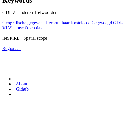
Keywords
GDI-Vlaanderen Trefwoorden
Geografische gegevens
Herbruikbaar
Kosteloos
Toegevoegd GDI-
Vl
Vlaamse Open data
INSPIRE - Spatial scope
Regionaal
About
Github