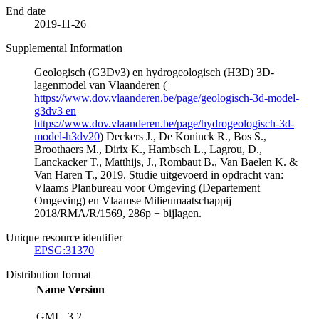
End date
2019-11-26
Supplemental Information
Geologisch (G3Dv3) en hydrogeologisch (H3D) 3D-
lagenmodel van Vlaanderen (
https://www.dov.vlaanderen.be/page/geologisch-3d-model-
g3dv3 en
https://www.dov.vlaanderen.be/page/hydrogeologisch-3d-
model-h3dv20
) Deckers J., De Koninck R., Bos S.,
Broothaers M., Dirix K., Hambsch L., Lagrou, D.,
Lanckacker T., Matthijs, J., Rombaut B., Van Baelen K. &
Van Haren T., 2019. Studie uitgevoerd in opdracht van:
Vlaams Planbureau voor Omgeving (Departement
Omgeving) en Vlaamse Milieumaatschappij
2018/RMA/R/1569, 286p + bijlagen.
Unique resource identifier
EPSG:31370
Distribution format
Name
Version
GML
3.2