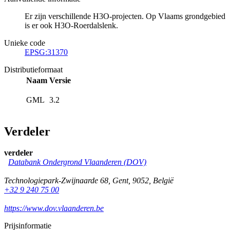
Er zijn verschillende H3O-projecten. Op Vlaams grondgebied
is er ook H3O-Roerdalslenk.
Unieke code
EPSG:31370
Distributieformaat
Naam
Versie
GML
3.2
Verdeler
verdeler
Databank Ondergrond Vlaanderen (DOV)
Technologiepark-Zwijnaarde 68
,
Gent
,
9052
,
België
+32 9 240 75 00
https://www.dov.vlaanderen.be
Prijsinformatie