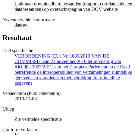
Link naar downloadbare bestanden (rapport, correlatietabel en
databestanden) op overzichtspagina van DOV-website
Niveau kwaliteitsinformatie
dataset
Resultaat
Titel specificatie
VERORDENING (EU) Nr. 1089/2010 VAN DE
COMMISSIE van 23 november 2010 ter uitvoering van
Richtlijn 2007/2/EG van het Europees Parlement en de Raad
betreffende de interoperabiliteit van verzamelingen ruimtelijke
gegevens en van diensten met betrekking tot ruimtelijke
gegevens
Versiedatum (Publicatiedatum)
2010-12-08
Uitleg
Zie vermelde specificatie
Conform verklaard
Ja