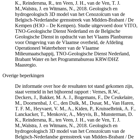
K., Reindersma, R., ten Veen, J. H., van de Ven, T. J.
M.,Walstra, J. en Witmans, N., 2018. Geologisch en
hydrogeologisch 3D model van het Cenozoïcum van de
Belgisch-Nederlandse grensstreek van Midden-Brabant / De
Kempen (H3O – De Kempen). Studie uitgevoerd door VITO,
TNO-Geologische Dienst Nederland en de Belgische
Geologische Dienst in opdracht van het Vlaams Planbureau
voor Omgeving van de Vlaamse overheid, de Afdeling
Operationeel Waterbeheer van de Vlaamse
Milieumaatschappij, TNO-Geologische Dienst Nederland,
Brabant Water en het Programmabureau KRW/DHZ
Maasregio.
Overige beperkingen
De informatie over hoe de resultaten tot stand gekomen zijn,
staat vermeld in het bijhorend rapport : Vernes, R.W.,
Deckers, J., Bakker, M. A. J., Bogemans, F., De Ceukelaire,
M., Doornenbal, J. C., den Dulk, M., Dusar, M., Van Haren,
T. F. M., Heyvaert, V. M., A., Kiden, P., Kruisselbrink, A. F.,
Lanckacker, T., Menkovic, A., Meyvis, B., Munsterman, D.
K., Reindersma, R., ten Veen, J. H., van de Ven, T. J.
M.,Walstra, J. en Witmans, N., 2018. Geologisch en
hydrogeologisch 3D model van het Cenozoïcum van de
Belgisch-Nederlandse grensstreek van Midden-Brabant / De