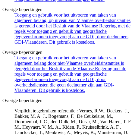
Overige beperkingen
Toegang en gebruik voor het uitvoeren van taken van
algemeen belang, op niveau van Vlaamse overheidsinstanties
is geregeld door het Besluit van de Vlaamse Regering met de
regels voor toegang en gebruik van geografische
gegevensbronnen toegevoegd aan de GDI, door deelnemers
GDI-Vlaanderen. Dit gebruik is kosteloos.
Overige beperkingen
Toegang en gebruik voor het uitvoeren van taken van
algemeen belang door niet-Vlaamse overheidsinstanties is
geregeld door het Besluit van de Vlaamse Regering met de
regels voor toegang en gebruik van geografische
gegevensbronnen toegevoegd aan de GDI, door
overheidsdiensten die geen deelnemer zijn aan GDI-
Vlaanderen. Dit gebruik is kosteloos.
Overige beperkingen
Verplicht te gebruiken referentie : Vernes, R.W., Deckers, J.,
Bakker, M. A. J., Bogemans, F., De Ceukelaire, M.,
Doornenbal, J. C., den Dulk, M., Dusar, M., Van Haren, T. F.
M., Heyvaert, V. M., A., Kiden, P., Kruisselbrink, A. F.,
Lanckacker, T., Menkovic, A., Meyvis, B., Munsterman, D.