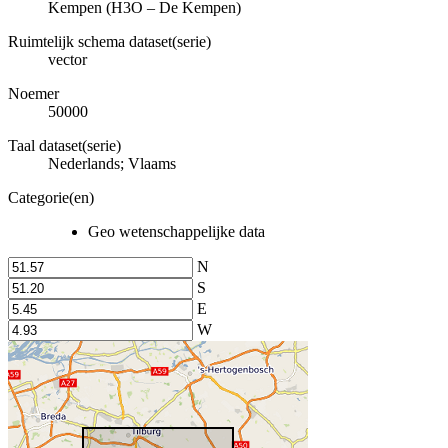
Kempen (H3O – De Kempen)
Ruimtelijk schema dataset(serie)
vector
Noemer
50000
Taal dataset(serie)
Nederlands; Vlaams
Categorie(en)
Geo wetenschappelijke data
N
S
E
W