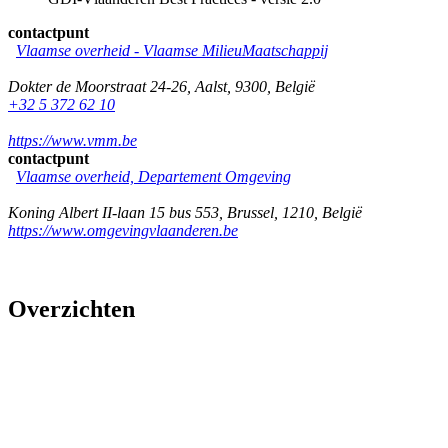
contactpunt
Vlaamse overheid - Vlaamse MilieuMaatschappij
Dokter de Moorstraat 24-26
,
Aalst
,
9300
,
België
+32 5 372 62 10
https://www.vmm.be
contactpunt
Vlaamse overheid, Departement Omgeving
Koning Albert II-laan 15 bus 553
,
Brussel
,
1210
,
België
https://www.omgevingvlaanderen.be
Overzichten