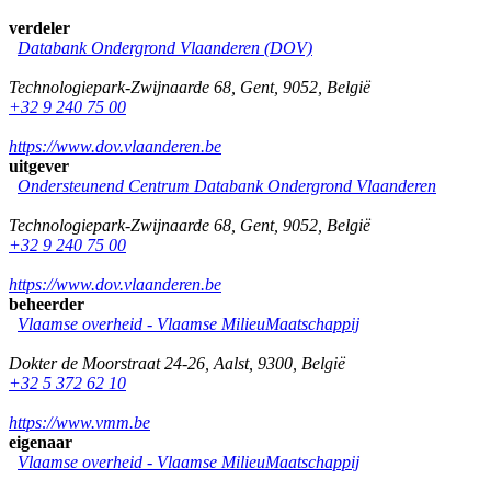
verdeler
Databank Ondergrond Vlaanderen (DOV)
Technologiepark-Zwijnaarde 68
,
Gent
,
9052
,
België
+32 9 240 75 00
https://www.dov.vlaanderen.be
uitgever
Ondersteunend Centrum Databank Ondergrond Vlaanderen
Technologiepark-Zwijnaarde 68
,
Gent
,
9052
,
België
+32 9 240 75 00
https://www.dov.vlaanderen.be
beheerder
Vlaamse overheid - Vlaamse MilieuMaatschappij
Dokter de Moorstraat 24-26
,
Aalst
,
9300
,
België
+32 5 372 62 10
https://www.vmm.be
eigenaar
Vlaamse overheid - Vlaamse MilieuMaatschappij