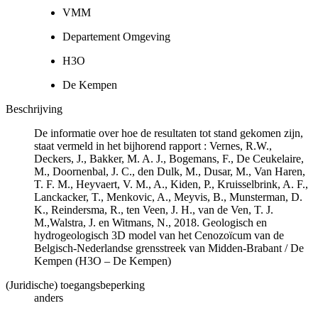
VMM
Departement Omgeving
H3O
De Kempen
Beschrijving
De informatie over hoe de resultaten tot stand gekomen zijn,
staat vermeld in het bijhorend rapport : Vernes, R.W.,
Deckers, J., Bakker, M. A. J., Bogemans, F., De Ceukelaire,
M., Doornenbal, J. C., den Dulk, M., Dusar, M., Van Haren,
T. F. M., Heyvaert, V. M., A., Kiden, P., Kruisselbrink, A. F.,
Lanckacker, T., Menkovic, A., Meyvis, B., Munsterman, D.
K., Reindersma, R., ten Veen, J. H., van de Ven, T. J.
M.,Walstra, J. en Witmans, N., 2018. Geologisch en
hydrogeologisch 3D model van het Cenozoïcum van de
Belgisch-Nederlandse grensstreek van Midden-Brabant / De
Kempen (H3O – De Kempen)
(Juridische) toegangsbeperking
anders