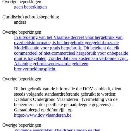
Overige beperkingen
geen beperkingen
(Juridische) gebruiksbeperking
anders
Overige beperkingen
In uitvoering van het Vlaamse decreet voor hergebruik van
overheidsinformatie, is het hergebruik geregeld d.m.v. de
Modellicentie voor gratis hergebruik. Dit betekent dat elk
commercieel of niet-commercieel hergebruik voor onbepaalde
duur is toegelaten, zonder dat daar kosten aan verbonden zijn.
Als enige gebruiksvoorwaarde geldt een
bronvermeldingsplicht.
Overige beperkingen
Bij het gebruik van de informatie die DOV aanbiedt, dient
steeds volgende standaardreferentie gebruikt te worden:
Databank Ondergrond Vlaanderen - (vermelding van de
beheerder en de specifieke geraadpleegde gegevens) -
Geraadpleegd op dd/mm/jjjj, op
https://www.dov.vlaanderen.be
Overige beperkingen
Volgende aansprakelijkheidsbepalingen gelden.