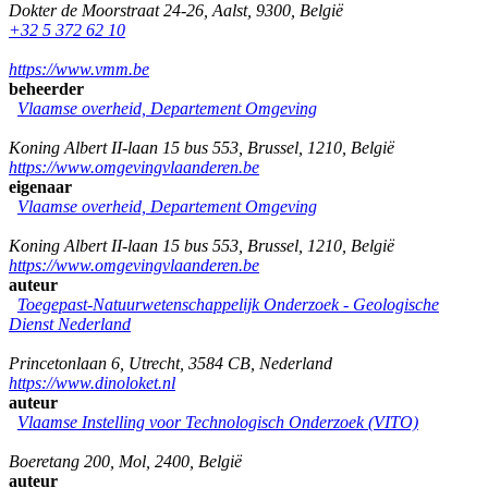
Dokter de Moorstraat 24-26
,
Aalst
,
9300
,
België
+32 5 372 62 10
https://www.vmm.be
beheerder
Vlaamse overheid, Departement Omgeving
Koning Albert II-laan 15 bus 553
,
Brussel
,
1210
,
België
https://www.omgevingvlaanderen.be
eigenaar
Vlaamse overheid, Departement Omgeving
Koning Albert II-laan 15 bus 553
,
Brussel
,
1210
,
België
https://www.omgevingvlaanderen.be
auteur
Toegepast-Natuurwetenschappelijk Onderzoek - Geologische
Dienst Nederland
Princetonlaan 6
,
Utrecht
,
3584 CB
,
Nederland
https://www.dinoloket.nl
auteur
Vlaamse Instelling voor Technologisch Onderzoek (VITO)
Boeretang 200
,
Mol
,
2400
,
België
auteur