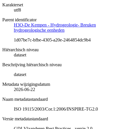
Karakterset
utf8
Parent identificator
H3O-De Kempen - Hydrogeologie- Breuken
hydrogeologische eenheden
1d07be7c-bfbe-4305-a20e-2464854dc9b4
Hiërarchisch niveau
dataset
Beschrijving hiërarchisch niveau
dataset
Metadata wijzigingsdatum
2026-06-22
Naam metadatastandaard
ISO 19115/2003/Cor.1:2006/INSPIRE-TG2.0
Versie metadatastandaard
GDI-Vlaanderen Best Practices - versie 2.0