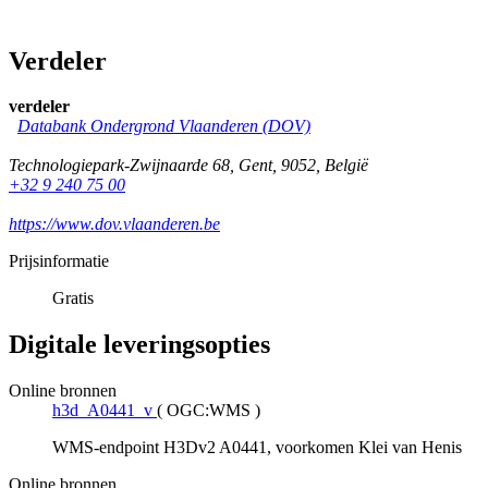
Verdeler
verdeler
Databank Ondergrond Vlaanderen (DOV)
Technologiepark-Zwijnaarde 68
,
Gent
,
9052
,
België
+32 9 240 75 00
https://www.dov.vlaanderen.be
Prijsinformatie
Gratis
Digitale leveringsopties
Online bronnen
h3d_A0441_v
(
OGC:WMS
)
WMS-endpoint H3Dv2 A0441, voorkomen Klei van Henis
Online bronnen