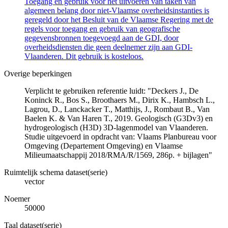
Toegang en gebruik voor het uitvoeren van taken van
algemeen belang door niet-Vlaamse overheidsinstanties is
geregeld door het Besluit van de Vlaamse Regering met de
regels voor toegang en gebruik van geografische
gegevensbronnen toegevoegd aan de GDI, door
overheidsdiensten die geen deelnemer zijn aan GDI-
Vlaanderen. Dit gebruik is kosteloos.
Overige beperkingen
Verplicht te gebruiken referentie luidt: "Deckers J., De
Koninck R., Bos S., Broothaers M., Dirix K., Hambsch L.,
Lagrou, D., Lanckacker T., Matthijs, J., Rombaut B., Van
Baelen K. & Van Haren T., 2019. Geologisch (G3Dv3) en
hydrogeologisch (H3D) 3D-lagenmodel van Vlaanderen.
Studie uitgevoerd in opdracht van: Vlaams Planbureau voor
Omgeving (Departement Omgeving) en Vlaamse
Milieumaatschappij 2018/RMA/R/1569, 286p. + bijlagen"
Ruimtelijk schema dataset(serie)
vector
Noemer
50000
Taal dataset(serie)