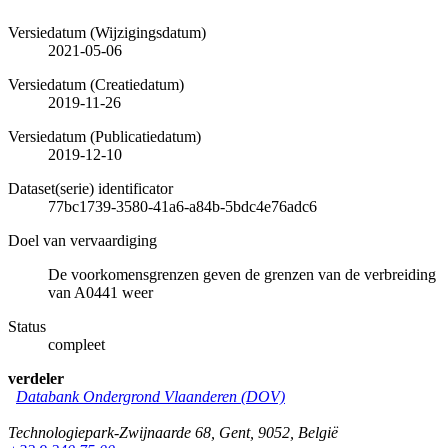
Versiedatum (Wijzigingsdatum)
2021-05-06
Versiedatum (Creatiedatum)
2019-11-26
Versiedatum (Publicatiedatum)
2019-12-10
Dataset(serie) identificator
77bc1739-3580-41a6-a84b-5bdc4e76adc6
Doel van vervaardiging
De voorkomensgrenzen geven de grenzen van de verbreiding
van A0441 weer
Status
compleet
verdeler
Databank Ondergrond Vlaanderen (DOV)
Technologiepark-Zwijnaarde 68
,
Gent
,
9052
,
België