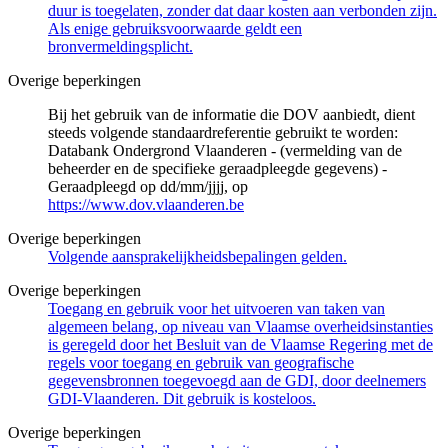
duur is toegelaten, zonder dat daar kosten aan verbonden zijn.
Als enige gebruiksvoorwaarde geldt een
bronvermeldingsplicht.
Overige beperkingen
Bij het gebruik van de informatie die DOV aanbiedt, dient
steeds volgende standaardreferentie gebruikt te worden:
Databank Ondergrond Vlaanderen - (vermelding van de
beheerder en de specifieke geraadpleegde gegevens) -
Geraadpleegd op dd/mm/jjjj, op
https://www.dov.vlaanderen.be
Overige beperkingen
Volgende aansprakelijkheidsbepalingen gelden.
Overige beperkingen
Toegang en gebruik voor het uitvoeren van taken van
algemeen belang, op niveau van Vlaamse overheidsinstanties
is geregeld door het Besluit van de Vlaamse Regering met de
regels voor toegang en gebruik van geografische
gegevensbronnen toegevoegd aan de GDI, door deelnemers
GDI-Vlaanderen. Dit gebruik is kosteloos.
Overige beperkingen