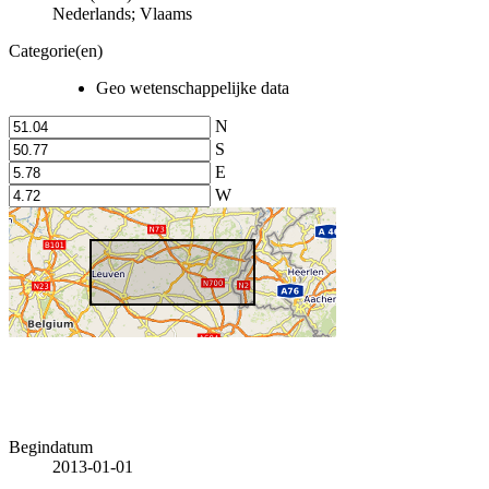
Nederlands; Vlaams
Categorie(en)
Geo wetenschappelijke data
N
S
E
W
Begindatum
2013-01-01