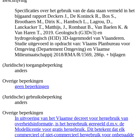
Beschrijving
Specificaties over het gebruik van de data staan vermeld in het
bijgaand rapport Deckers J., De Koninck R., Bos S.,
Broothaers M., Dirix K., Hambsch L., Lagrou, D.,
Lanckacker T., Matthijs, J., Rombaut B., Van Baelen K. &
Van Haren T., 2019. Geologisch (G3Dv3) en
hydrogeologisch (H3D) 3D-lagenmodel van Vlaanderen.
Studie uitgevoerd in opdracht van: Vlaams Planbureau voor
Omgeving (Departement Omgeving) en Vlaamse
Milieumaatschappij 2018/RMA/R/1569, 286p. + bijlagen
(Juridische) toegangsbeperking
anders
Overige beperkingen
geen beperkingen
(Juridische) gebruiksbeperking
anders
Overige beperkingen
In uitvoering van het Vlaamse decreet voor hergebruik van
overheidsinformatie, is het hergebruik geregeld d.m.v. de
Modellicentie voor gratis hergebruik. Dit betekent dat elk
commercieel of niet-commercieel hergebruik voor onbepaalde