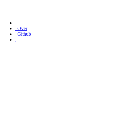
Over
Github