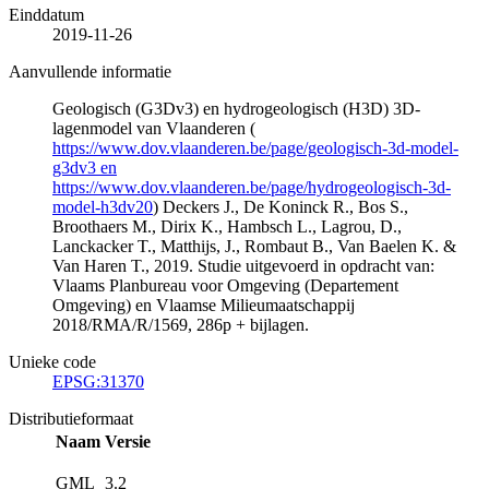
Einddatum
2019-11-26
Aanvullende informatie
Geologisch (G3Dv3) en hydrogeologisch (H3D) 3D-
lagenmodel van Vlaanderen (
https://www.dov.vlaanderen.be/page/geologisch-3d-model-
g3dv3 en
https://www.dov.vlaanderen.be/page/hydrogeologisch-3d-
model-h3dv20
) Deckers J., De Koninck R., Bos S.,
Broothaers M., Dirix K., Hambsch L., Lagrou, D.,
Lanckacker T., Matthijs, J., Rombaut B., Van Baelen K. &
Van Haren T., 2019. Studie uitgevoerd in opdracht van:
Vlaams Planbureau voor Omgeving (Departement
Omgeving) en Vlaamse Milieumaatschappij
2018/RMA/R/1569, 286p + bijlagen.
Unieke code
EPSG:31370
Distributieformaat
Naam
Versie
GML
3.2