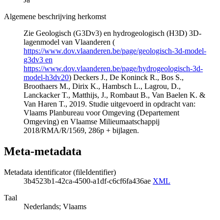
Algemene beschrijving herkomst
Zie Geologisch (G3Dv3) en hydrogeologisch (H3D) 3D-
lagenmodel van Vlaanderen (
https://www.dov.vlaanderen.be/page/geologisch-3d-model-
g3dv3 en
https://www.dov.vlaanderen.be/page/hydrogeologisch-3d-
model-h3dv20
) Deckers J., De Koninck R., Bos S.,
Broothaers M., Dirix K., Hambsch L., Lagrou, D.,
Lanckacker T., Matthijs, J., Rombaut B., Van Baelen K. &
Van Haren T., 2019. Studie uitgevoerd in opdracht van:
Vlaams Planbureau voor Omgeving (Departement
Omgeving) en Vlaamse Milieumaatschappij
2018/RMA/R/1569, 286p + bijlagen.
Meta-metadata
Metadata identificator (fileIdentifier)
3b4523b1-42ca-4500-a1df-c6cf6fa436ae
XML
Taal
Nederlands; Vlaams