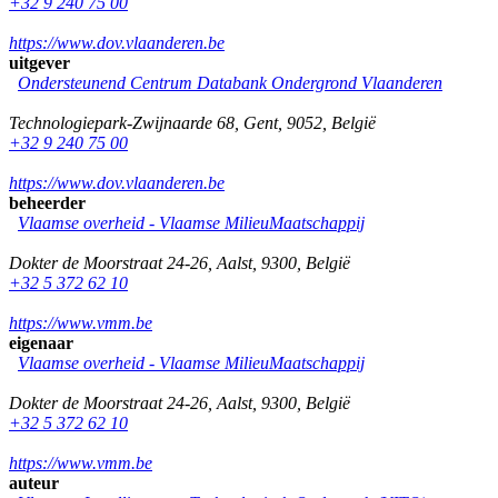
+32 9 240 75 00
https://www.dov.vlaanderen.be
uitgever
Ondersteunend Centrum Databank Ondergrond Vlaanderen
Technologiepark-Zwijnaarde 68
,
Gent
,
9052
,
België
+32 9 240 75 00
https://www.dov.vlaanderen.be
beheerder
Vlaamse overheid - Vlaamse MilieuMaatschappij
Dokter de Moorstraat 24-26
,
Aalst
,
9300
,
België
+32 5 372 62 10
https://www.vmm.be
eigenaar
Vlaamse overheid - Vlaamse MilieuMaatschappij
Dokter de Moorstraat 24-26
,
Aalst
,
9300
,
België
+32 5 372 62 10
https://www.vmm.be
auteur