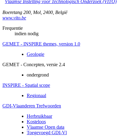
Vlaamse Instelling voor Technologisch Onderzoek (VITO)
Boeretang 200
,
Mol
,
2400
,
België
www.vito.be
Frequentie
indien nodig
GEMET - INSPIRE themes, version 1.0
Geologie
GEMET - Concepten, versie 2.4
ondergrond
INSPIRE - Spatial scope
Regionaal
GDI-Vlaanderen Trefwoorden
Herbruikbaar
Kosteloos
Vlaamse Open data
Toegevoegd GDI-Vl