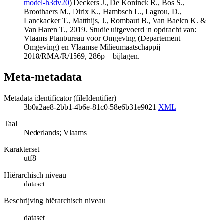
model-h3dv20
) Deckers J., De Koninck R., Bos S.,
Broothaers M., Dirix K., Hambsch L., Lagrou, D.,
Lanckacker T., Matthijs, J., Rombaut B., Van Baelen K. &
Van Haren T., 2019. Studie uitgevoerd in opdracht van:
Vlaams Planbureau voor Omgeving (Departement
Omgeving) en Vlaamse Milieumaatschappij
2018/RMA/R/1569, 286p + bijlagen.
Meta-metadata
Metadata identificator (fileIdentifier)
3b0a2ae8-2bb1-4b6e-81c0-58e6b31e9021
XML
Taal
Nederlands; Vlaams
Karakterset
utf8
Hiërarchisch niveau
dataset
Beschrijving hiërarchisch niveau
dataset