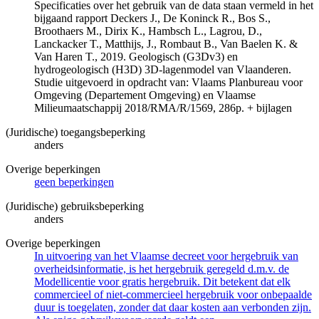
Specificaties over het gebruik van de data staan vermeld in het
bijgaand rapport Deckers J., De Koninck R., Bos S.,
Broothaers M., Dirix K., Hambsch L., Lagrou, D.,
Lanckacker T., Matthijs, J., Rombaut B., Van Baelen K. &
Van Haren T., 2019. Geologisch (G3Dv3) en
hydrogeologisch (H3D) 3D-lagenmodel van Vlaanderen.
Studie uitgevoerd in opdracht van: Vlaams Planbureau voor
Omgeving (Departement Omgeving) en Vlaamse
Milieumaatschappij 2018/RMA/R/1569, 286p. + bijlagen
(Juridische) toegangsbeperking
anders
Overige beperkingen
geen beperkingen
(Juridische) gebruiksbeperking
anders
Overige beperkingen
In uitvoering van het Vlaamse decreet voor hergebruik van
overheidsinformatie, is het hergebruik geregeld d.m.v. de
Modellicentie voor gratis hergebruik. Dit betekent dat elk
commercieel of niet-commercieel hergebruik voor onbepaalde
duur is toegelaten, zonder dat daar kosten aan verbonden zijn.