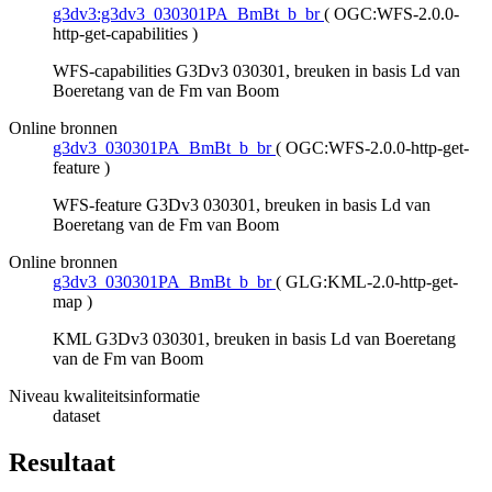
g3dv3:g3dv3_030301PA_BmBt_b_br
(
OGC:WFS-2.0.0-
http-get-capabilities
)
WFS-capabilities G3Dv3 030301, breuken in basis Ld van
Boeretang van de Fm van Boom
Online bronnen
g3dv3_030301PA_BmBt_b_br
(
OGC:WFS-2.0.0-http-get-
feature
)
WFS-feature G3Dv3 030301, breuken in basis Ld van
Boeretang van de Fm van Boom
Online bronnen
g3dv3_030301PA_BmBt_b_br
(
GLG:KML-2.0-http-get-
map
)
KML G3Dv3 030301, breuken in basis Ld van Boeretang
van de Fm van Boom
Niveau kwaliteitsinformatie
dataset
Resultaat