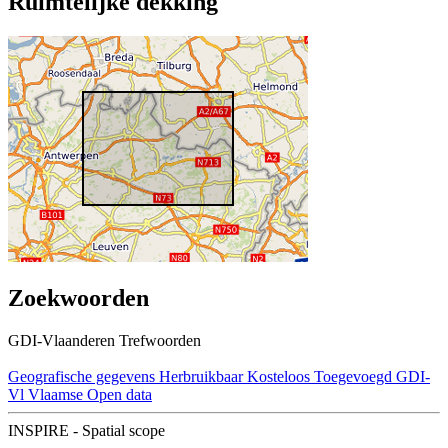
Ruimtelijke dekking
Zoekwoorden
GDI-Vlaanderen Trefwoorden
Geografische gegevens
Herbruikbaar
Kosteloos
Toegevoegd GDI-
Vl
Vlaamse Open data
INSPIRE - Spatial scope