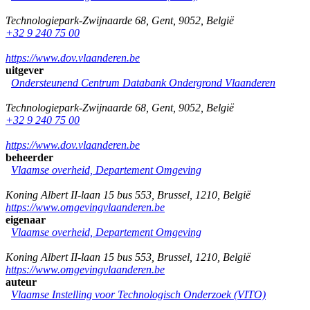
Technologiepark-Zwijnaarde 68
,
Gent
,
9052
,
België
+32 9 240 75 00
https://www.dov.vlaanderen.be
uitgever
Ondersteunend Centrum Databank Ondergrond Vlaanderen
Technologiepark-Zwijnaarde 68
,
Gent
,
9052
,
België
+32 9 240 75 00
https://www.dov.vlaanderen.be
beheerder
Vlaamse overheid, Departement Omgeving
Koning Albert II-laan 15 bus 553
,
Brussel
,
1210
,
België
https://www.omgevingvlaanderen.be
eigenaar
Vlaamse overheid, Departement Omgeving
Koning Albert II-laan 15 bus 553
,
Brussel
,
1210
,
België
https://www.omgevingvlaanderen.be
auteur
Vlaamse Instelling voor Technologisch Onderzoek (VITO)