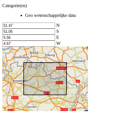
Categorie(en)
Geo wetenschappelijke data
N
S
E
W