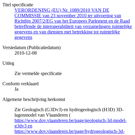
Titel specificatie
VERORDENING (EU) Nr. 1089/2010 VAN DE
COMMISSIE van 23 november 2010 ter uitvoering van
Richtlijn 2007/2/EG van het Europees Parlement en de Raad
betreffende de interoperabiliteit van verzamelingen ruimtelijke
gegevens en van diensten met betrekking tot ruimtelijke
gegevens
Versiedatum (Publicatiedatum)
2010-12-08
Uitleg
Zie vermelde specificatie
Conform verklaard
Ja
Algemene beschrijving herkomst
Zie Geologisch (G3Dv3) en hydrogeologisch (H3D) 3D-
lagenmodel van Vlaanderen (
https://www.dov.vlaanderen.be/page/geologisch-3d-model-
g3dv3 en
https://www.dov.vlaanderen.be/page/hydrogeologisch-3d-