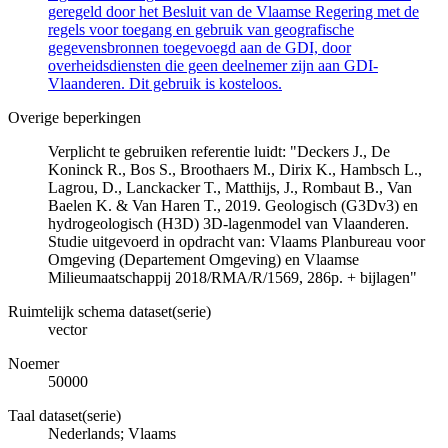
geregeld door het Besluit van de Vlaamse Regering met de
regels voor toegang en gebruik van geografische
gegevensbronnen toegevoegd aan de GDI, door
overheidsdiensten die geen deelnemer zijn aan GDI-
Vlaanderen. Dit gebruik is kosteloos.
Overige beperkingen
Verplicht te gebruiken referentie luidt: "Deckers J., De
Koninck R., Bos S., Broothaers M., Dirix K., Hambsch L.,
Lagrou, D., Lanckacker T., Matthijs, J., Rombaut B., Van
Baelen K. & Van Haren T., 2019. Geologisch (G3Dv3) en
hydrogeologisch (H3D) 3D-lagenmodel van Vlaanderen.
Studie uitgevoerd in opdracht van: Vlaams Planbureau voor
Omgeving (Departement Omgeving) en Vlaamse
Milieumaatschappij 2018/RMA/R/1569, 286p. + bijlagen"
Ruimtelijk schema dataset(serie)
vector
Noemer
50000
Taal dataset(serie)
Nederlands; Vlaams