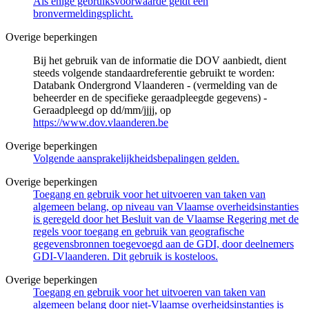
Als enige gebruiksvoorwaarde geldt een
bronvermeldingsplicht.
Overige beperkingen
Bij het gebruik van de informatie die DOV aanbiedt, dient
steeds volgende standaardreferentie gebruikt te worden:
Databank Ondergrond Vlaanderen - (vermelding van de
beheerder en de specifieke geraadpleegde gegevens) -
Geraadpleegd op dd/mm/jjjj, op
https://www.dov.vlaanderen.be
Overige beperkingen
Volgende aansprakelijkheidsbepalingen gelden.
Overige beperkingen
Toegang en gebruik voor het uitvoeren van taken van
algemeen belang, op niveau van Vlaamse overheidsinstanties
is geregeld door het Besluit van de Vlaamse Regering met de
regels voor toegang en gebruik van geografische
gegevensbronnen toegevoegd aan de GDI, door deelnemers
GDI-Vlaanderen. Dit gebruik is kosteloos.
Overige beperkingen
Toegang en gebruik voor het uitvoeren van taken van
algemeen belang door niet-Vlaamse overheidsinstanties is