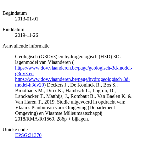
Begindatum
2013-01-01
Einddatum
2019-11-26
Aanvullende informatie
Geologisch (G3Dv3) en hydrogeologisch (H3D) 3D-
lagenmodel van Vlaanderen (
https://www.dov.vlaanderen.be/page/geologisch-3d-model-
g3dv3 en
https://www.dov.vlaanderen.be/page/hydrogeologisch-3d-
model-h3dv20
) Deckers J., De Koninck R., Bos S.,
Broothaers M., Dirix K., Hambsch L., Lagrou, D.,
Lanckacker T., Matthijs, J., Rombaut B., Van Baelen K. &
Van Haren T., 2019. Studie uitgevoerd in opdracht van:
Vlaams Planbureau voor Omgeving (Departement
Omgeving) en Vlaamse Milieumaatschappij
2018/RMA/R/1569, 286p + bijlagen.
Unieke code
EPSG:31370