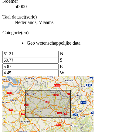
Noemer
50000
Taal dataset(serie)
Nederlands; Vlaams
Categorie(en)
Geo wetenschappelijke data
N
S
E
W