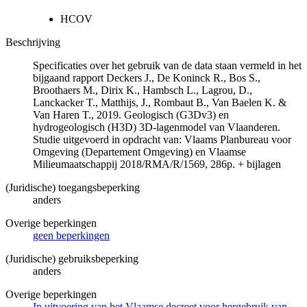
HCOV
Beschrijving
Specificaties over het gebruik van de data staan vermeld in het
bijgaand rapport Deckers J., De Koninck R., Bos S.,
Broothaers M., Dirix K., Hambsch L., Lagrou, D.,
Lanckacker T., Matthijs, J., Rombaut B., Van Baelen K. &
Van Haren T., 2019. Geologisch (G3Dv3) en
hydrogeologisch (H3D) 3D-lagenmodel van Vlaanderen.
Studie uitgevoerd in opdracht van: Vlaams Planbureau voor
Omgeving (Departement Omgeving) en Vlaamse
Milieumaatschappij 2018/RMA/R/1569, 286p. + bijlagen
(Juridische) toegangsbeperking
anders
Overige beperkingen
geen beperkingen
(Juridische) gebruiksbeperking
anders
Overige beperkingen
In uitvoering van het Vlaamse decreet voor hergebruik van