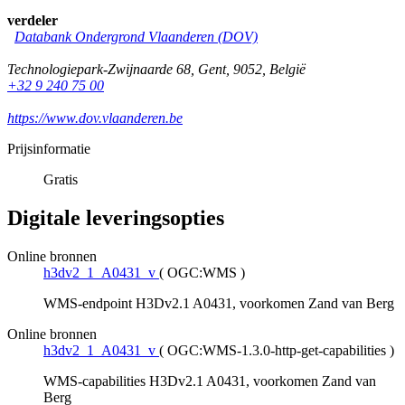
verdeler
Databank Ondergrond Vlaanderen (DOV)
Technologiepark-Zwijnaarde 68
,
Gent
,
9052
,
België
+32 9 240 75 00
https://www.dov.vlaanderen.be
Prijsinformatie
Gratis
Digitale leveringsopties
Online bronnen
h3dv2_1_A0431_v
(
OGC:WMS
)
WMS-endpoint H3Dv2.1 A0431, voorkomen Zand van Berg
Online bronnen
h3dv2_1_A0431_v
(
OGC:WMS-1.3.0-http-get-capabilities
)
WMS-capabilities H3Dv2.1 A0431, voorkomen Zand van
Berg