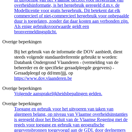
overheidsinformatie, is het hergebruik geregeld d.m.v. de
Modellicentie voor gratis hergebruik. Dit betekent dat elk
commercieel of niet-commercieel hergebruik voor onbepaalde
duur is toegelaten, zonder dat daar kosten aan verbonden zijn.
Als enige gebruiksvoorwaarde geldt een
bronvermeldingsplicht.
Overige beperkingen
Bij het gebruik van de informatie die DOV aanbiedt, dient
steeds volgende standaardreferentie gebruikt te worden:
Databank Ondergrond Vlaanderen - (vermelding van de
beheerder en de specifieke geraadpleegde gegevens) -
Geraadpleegd op dd/mm/jjjj, op
https://www.dov.vlaanderen.be
Overige beperkingen
Volgende aansprakelijkheidsbepalingen gelden.
Overige beperkingen
Toegang en gebruik voor het uitvoeren van taken van
algemeen belang, op niveau van Vlaamse overheidsinstanties
is geregeld door het Besluit van de Vlaamse Regering met de
regels voor toegang en gebruik van geografische
gegevensbronnen toegevoegd aan de GDI, door deelnemers