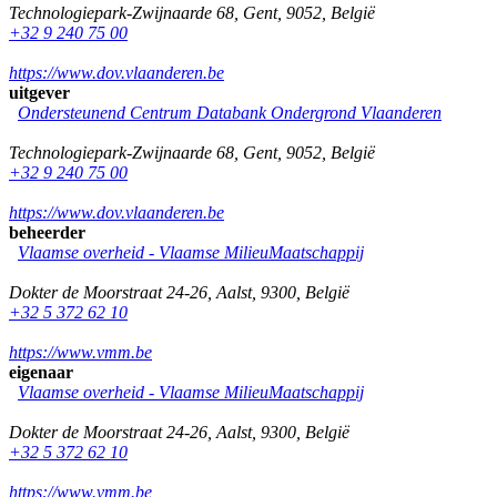
Technologiepark-Zwijnaarde 68
,
Gent
,
9052
,
België
+32 9 240 75 00
https://www.dov.vlaanderen.be
uitgever
Ondersteunend Centrum Databank Ondergrond Vlaanderen
Technologiepark-Zwijnaarde 68
,
Gent
,
9052
,
België
+32 9 240 75 00
https://www.dov.vlaanderen.be
beheerder
Vlaamse overheid - Vlaamse MilieuMaatschappij
Dokter de Moorstraat 24-26
,
Aalst
,
9300
,
België
+32 5 372 62 10
https://www.vmm.be
eigenaar
Vlaamse overheid - Vlaamse MilieuMaatschappij
Dokter de Moorstraat 24-26
,
Aalst
,
9300
,
België
+32 5 372 62 10
https://www.vmm.be