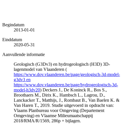
Begindatum
2013-01-01
Einddatum
2020-05-31
Aanvullende informatie
Geologisch (G3Dv3) en hydrogeologisch (H3D) 3D-
lagenmodel van Vlaanderen (
https://www.dov.vlaanderen.be/page/geologisch-3d-model-
g3dv3 en
https://www.dov.vlaanderen.be/page/hydrogeologisch-3d-
model-h3dv20
) Deckers J., De Koninck R., Bos S.,
Broothaers M., Dirix K., Hambsch L., Lagrou, D.,
Lanckacker T., Matthijs, J., Rombaut B., Van Baelen K. &
Van Haren T., 2019. Studie uitgevoerd in opdracht van:
Vlaams Planbureau voor Omgeving (Departement
Omgeving) en Vlaamse Milieumaatschappij
2018/RMA/R/1569, 286p + bijlagen.