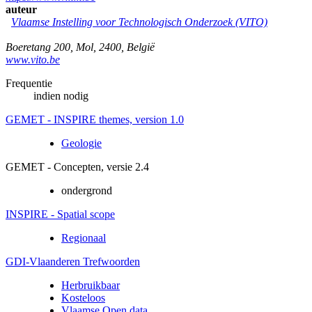
auteur
Vlaamse Instelling voor Technologisch Onderzoek (VITO)
Boeretang 200
,
Mol
,
2400
,
België
www.vito.be
Frequentie
indien nodig
GEMET - INSPIRE themes, version 1.0
Geologie
GEMET - Concepten, versie 2.4
ondergrond
INSPIRE - Spatial scope
Regionaal
GDI-Vlaanderen Trefwoorden
Herbruikbaar
Kosteloos
Vlaamse Open data