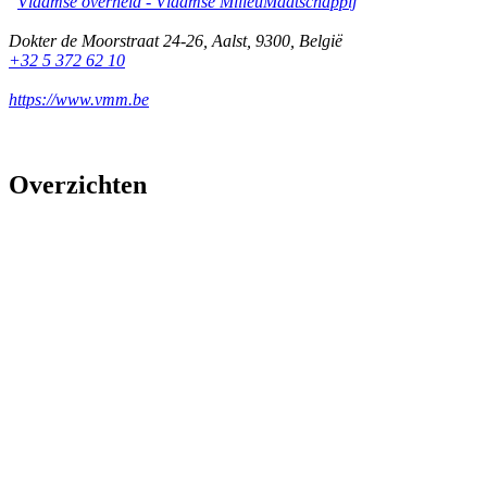
Vlaamse overheid - Vlaamse MilieuMaatschappij
Dokter de Moorstraat 24-26
,
Aalst
,
9300
,
België
+32 5 372 62 10
https://www.vmm.be
Overzichten