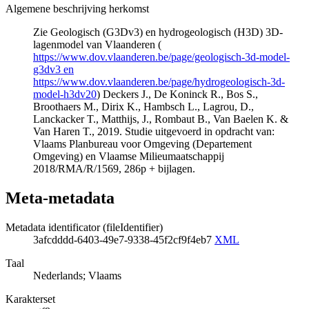
Algemene beschrijving herkomst
Zie Geologisch (G3Dv3) en hydrogeologisch (H3D) 3D-
lagenmodel van Vlaanderen (
https://www.dov.vlaanderen.be/page/geologisch-3d-model-
g3dv3 en
https://www.dov.vlaanderen.be/page/hydrogeologisch-3d-
model-h3dv20
) Deckers J., De Koninck R., Bos S.,
Broothaers M., Dirix K., Hambsch L., Lagrou, D.,
Lanckacker T., Matthijs, J., Rombaut B., Van Baelen K. &
Van Haren T., 2019. Studie uitgevoerd in opdracht van:
Vlaams Planbureau voor Omgeving (Departement
Omgeving) en Vlaamse Milieumaatschappij
2018/RMA/R/1569, 286p + bijlagen.
Meta-metadata
Metadata identificator (fileIdentifier)
3afcdddd-6403-49e7-9338-45f2cf9f4eb7
XML
Taal
Nederlands; Vlaams
Karakterset