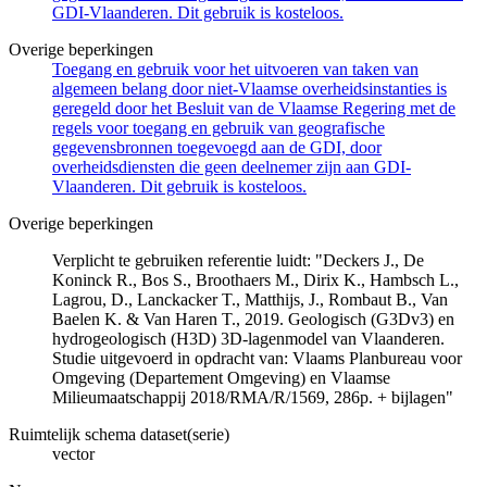
GDI-Vlaanderen. Dit gebruik is kosteloos.
Overige beperkingen
Toegang en gebruik voor het uitvoeren van taken van
algemeen belang door niet-Vlaamse overheidsinstanties is
geregeld door het Besluit van de Vlaamse Regering met de
regels voor toegang en gebruik van geografische
gegevensbronnen toegevoegd aan de GDI, door
overheidsdiensten die geen deelnemer zijn aan GDI-
Vlaanderen. Dit gebruik is kosteloos.
Overige beperkingen
Verplicht te gebruiken referentie luidt: "Deckers J., De
Koninck R., Bos S., Broothaers M., Dirix K., Hambsch L.,
Lagrou, D., Lanckacker T., Matthijs, J., Rombaut B., Van
Baelen K. & Van Haren T., 2019. Geologisch (G3Dv3) en
hydrogeologisch (H3D) 3D-lagenmodel van Vlaanderen.
Studie uitgevoerd in opdracht van: Vlaams Planbureau voor
Omgeving (Departement Omgeving) en Vlaamse
Milieumaatschappij 2018/RMA/R/1569, 286p. + bijlagen"
Ruimtelijk schema dataset(serie)
vector