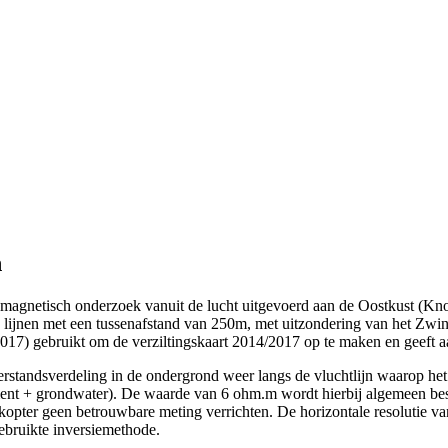
n
romagnetisch onderzoek vanuit de lucht uitgevoerd aan de Oostkust (K
e lijnen met een tussenafstand van 250m, met uitzondering van het Zw
17) gebruikt om de verziltingskaart 2014/2017 op te maken en geeft a
erstandsverdeling in de ondergrond weer langs de vluchtlijn waarop het
diment + grondwater). De waarde van 6 ohm.m wordt hierbij algemeen bes
ikopter geen betrouwbare meting verrichten. De horizontale resolutie va
gebruikte inversiemethode.