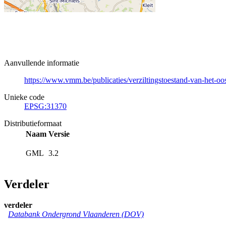
Aanvullende informatie
https://www.vmm.be/publicaties/verziltingstoestand-van-het-oos
Unieke code
EPSG:31370
Distributieformaat
Naam
Versie
GML
3.2
Verdeler
verdeler
Databank Ondergrond Vlaanderen (DOV)