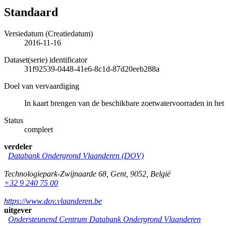
Standaard
Versiedatum (Creatiedatum)
2016-11-16
Dataset(serie) identificator
31f92539-0448-41e6-8c1d-87d20eeb288a
Doel van vervaardiging
In kaart brengen van de beschikbare zoetwatervoorraden in het 
Status
compleet
verdeler
Databank Ondergrond Vlaanderen (DOV)
Technologiepark-Zwijnaarde 68
,
Gent
,
9052
,
België
+32 9 240 75 00
https://www.dov.vlaanderen.be
uitgever
Ondersteunend Centrum Databank Ondergrond Vlaanderen