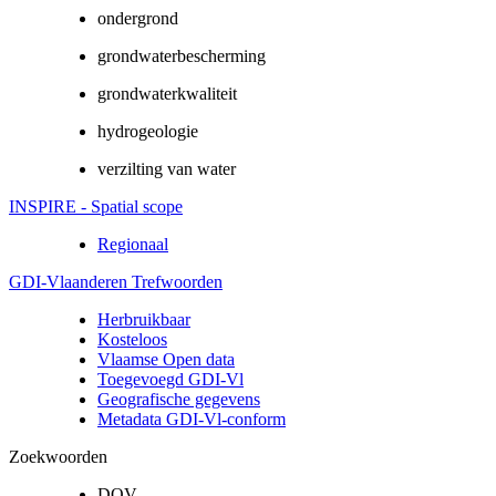
ondergrond
grondwaterbescherming
grondwaterkwaliteit
hydrogeologie
verzilting van water
INSPIRE - Spatial scope
Regionaal
GDI-Vlaanderen Trefwoorden
Herbruikbaar
Kosteloos
Vlaamse Open data
Toegevoegd GDI-Vl
Geografische gegevens
Metadata GDI-Vl-conform
Zoekwoorden
DOV