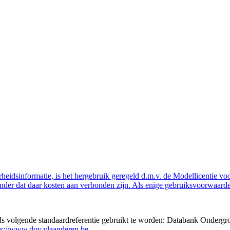
eidsinformatie, is het hergebruik geregeld d.m.v. de Modellicentie voor
nder dat daar kosten aan verbonden zijn. Als enige gebruiksvoorwaarde
eds volgende standaardreferentie gebruikt te worden: Databank Ondergr
ps://www.dov.vlaanderen.be