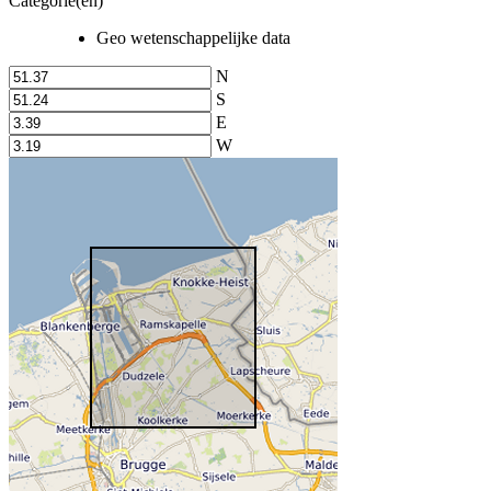
Categorie(en)
Geo wetenschappelijke data
N
S
E
W