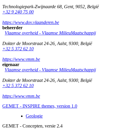
Technologiepark-Zwijnaarde 68
,
Gent
,
9052
,
België
+32 9 240 75 00
https://www.dov.vlaanderen.be
beheerder
Vlaamse overheid - Vlaamse MilieuMaatschappij
Dokter de Moorstraat 24-26
,
Aalst
,
9300
,
België
+32 5 372 62 10
https://www.vmm.be
eigenaar
Vlaamse overheid - Vlaamse MilieuMaatschappij
Dokter de Moorstraat 24-26
,
Aalst
,
9300
,
België
+32 5 372 62 10
https://www.vmm.be
GEMET - INSPIRE themes, version 1.0
Geologie
GEMET - Concepten, versie 2.4