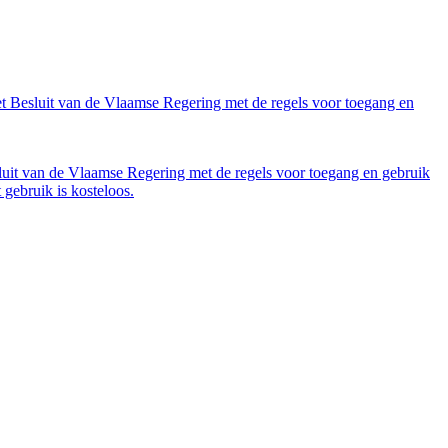
et Besluit van de Vlaamse Regering met de regels voor toegang en
luit van de Vlaamse Regering met de regels voor toegang en gebruik
gebruik is kosteloos.