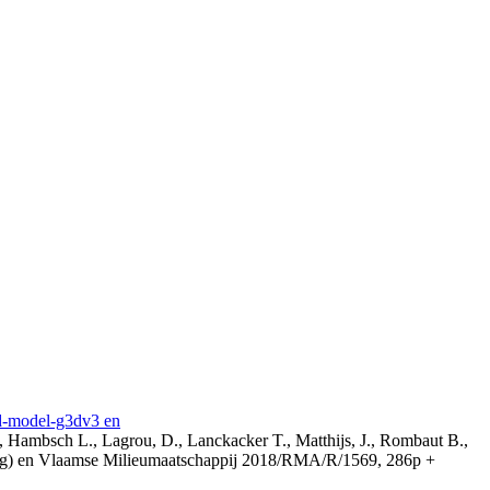
3d-model-g3dv3 en
, Hambsch L., Lagrou, D., Lanckacker T., Matthijs, J., Rombaut B.,
ing) en Vlaamse Milieumaatschappij 2018/RMA/R/1569, 286p +