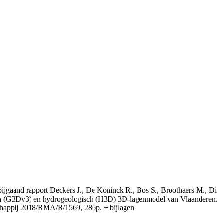
t bijgaand rapport Deckers J., De Koninck R., Bos S., Broothaers M., Di
 (G3Dv3) en hydrogeologisch (H3D) 3D-lagenmodel van Vlaanderen. S
appij 2018/RMA/R/1569, 286p. + bijlagen