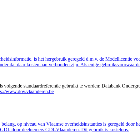
eidsinformatie, is het hergebruik geregeld d.m.v. de Modellicentie voor
nder dat daar kosten aan verbonden zijn. Als enige gebruiksvoorwaarde
eds volgende standaardreferentie gebruikt te worden: Databank Ondergr
ps://www.dov.vlaanderen.be
belang, op niveau van Vlaamse overheidsinstanties is geregeld door h
GDI, door deelnemers GDI-Vlaanderen. Dit gebruik is kosteloos.