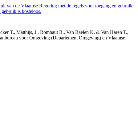
luit van de Vlaamse Regering met de regels voor toegang en gebruik
gebruik is kosteloos.
acker T., Matthijs, J., Rombaut B., Van Baelen K. & Van Haren T.,
 Planbureau voor Omgeving (Departement Omgeving) en Vlaamse