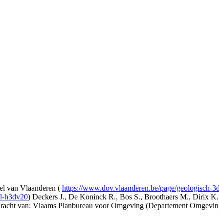
l van Vlaanderen (
https://www.dov.vlaanderen.be/page/geologisch-
el-h3dv20
) Deckers J., De Koninck R., Bos S., Broothaers M., Dirix K.
opdracht van: Vlaams Planbureau voor Omgeving (Departement Omgev