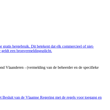
 gratis hergebruik. Dit betekent dat elk commercieel of niet-
 geldt een bronvermeldingsplicht.
ond Vlaanderen - (vermelding van de beheerder en de specifieke
et Besluit van de Vlaamse Regering met de regels voor toegang en