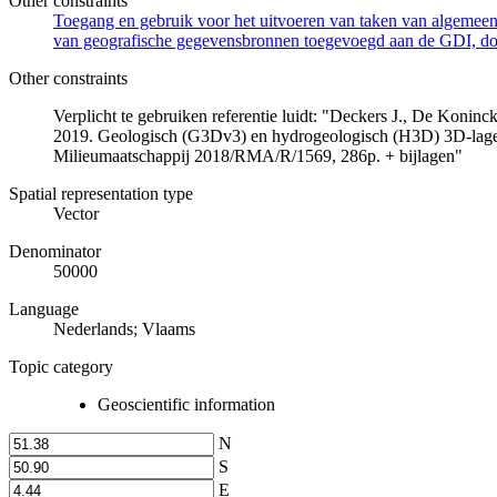
Other constraints
Toegang en gebruik voor het uitvoeren van taken van algemeen 
van geografische gegevensbronnen toegevoegd aan de GDI, door
Other constraints
Verplicht te gebruiken referentie luidt: "Deckers J., De Koni
2019. Geologisch (G3Dv3) en hydrogeologisch (H3D) 3D-lage
Milieumaatschappij 2018/RMA/R/1569, 286p. + bijlagen"
Spatial representation type
Vector
Denominator
50000
Language
Nederlands; Vlaams
Topic category
Geoscientific information
N
S
E