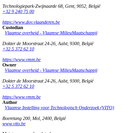
Technologiepark-Zwijnaarde 68
,
Gent
,
9052
,
België
+32 9 240 75 00
https://www.dov.vlaanderen.be
Custodian
Vlaamse overheid - Vlaamse MilieuMaatschappij
Dokter de Moorstraat 24-26
,
Aalst
,
9300
,
België
+32 5 372 62 10
https://www.vmm.be
Owner
Vlaamse overheid - Vlaamse MilieuMaatschappij
Dokter de Moorstraat 24-26
,
Aalst
,
9300
,
België
+32 5 372 62 10
https://www.vmm.be
Author
Vlaamse Instelling voor Technologisch Onderzoek (VITO)
Boeretang 200
,
Mol
,
2400
,
België
www.vito.be