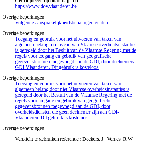
Geraadpleegd op dd/mm/jjjj, op
https://www.dov.vlaanderen.be
Overige beperkingen
Volgende aansprakelijkheidsbepalingen gelden.
Overige beperkingen
Toegang en gebruik voor het uitvoeren van taken van
algemeen belang, op niveau van Vlaamse overheidsinstanties
is geregeld door het Besluit van de Vlaamse Regering met de
regels voor toegang en gebruik van geografische
gegevensbronnen toegevoegd aan de GDI, door deelnemers
GDI-Vlaanderen. Dit gebruik is kosteloos.
Overige beperkingen
Toegang en gebruik voor het uitvoeren van taken van
algemeen belang door niet-Vlaamse overheidsinstanties is
geregeld door het Besluit van de Vlaamse Regering met de
regels voor toegang en gebruik van geografische
gegevensbronnen toegevoegd aan de GDI, door
overheidsdiensten die geen deelnemer zijn aan GDI-
Vlaanderen. Dit gebruik is kosteloos.
Overige beperkingen
Verplicht te gebruiken referentie : Deckers, J., Vernes, R.W.,