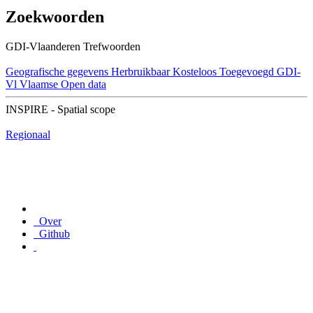
Zoekwoorden
GDI-Vlaanderen Trefwoorden
Geografische gegevens
Herbruikbaar
Kosteloos
Toegevoegd GDI-
Vl
Vlaamse Open data
INSPIRE - Spatial scope
Regionaal
Over
Github