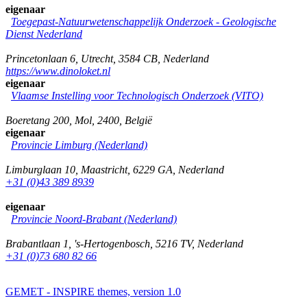
eigenaar
Toegepast-Natuurwetenschappelijk Onderzoek - Geologische
Dienst Nederland
Princetonlaan 6
,
Utrecht
,
3584 CB
,
Nederland
https://www.dinoloket.nl
eigenaar
Vlaamse Instelling voor Technologisch Onderzoek (VITO)
Boeretang 200
,
Mol
,
2400
,
België
eigenaar
Provincie Limburg (Nederland)
Limburglaan 10
,
Maastricht
,
6229 GA
,
Nederland
+31 (0)43 389 8939
eigenaar
Provincie Noord-Brabant (Nederland)
Brabantlaan 1
,
's-Hertogenbosch
,
5216 TV
,
Nederland
+31 (0)73 680 82 66
GEMET - INSPIRE themes, version 1.0