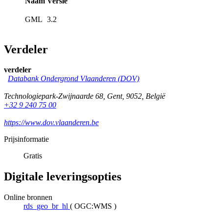
Naam
Versie
GML
3.2
Verdeler
verdeler
Databank Ondergrond Vlaanderen (DOV)
Technologiepark-Zwijnaarde 68
,
Gent
,
9052
,
België
+32 9 240 75 00
https://www.dov.vlaanderen.be
Prijsinformatie
Gratis
Digitale leveringsopties
Online bronnen
rds_geo_br_hl
(
OGC:WMS
)