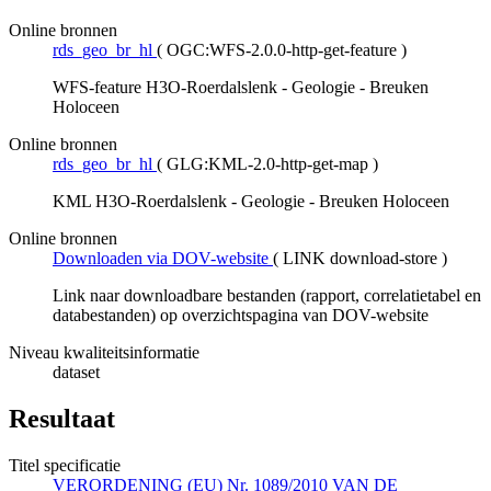
Online bronnen
rds_geo_br_hl
(
OGC:WFS-2.0.0-http-get-feature
)
WFS-feature H3O-Roerdalslenk - Geologie - Breuken
Holoceen
Online bronnen
rds_geo_br_hl
(
GLG:KML-2.0-http-get-map
)
KML H3O-Roerdalslenk - Geologie - Breuken Holoceen
Online bronnen
Downloaden via DOV-website
(
LINK download-store
)
Link naar downloadbare bestanden (rapport, correlatietabel en
databestanden) op overzichtspagina van DOV-website
Niveau kwaliteitsinformatie
dataset
Resultaat
Titel specificatie
VERORDENING (EU) Nr. 1089/2010 VAN DE