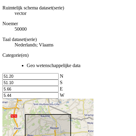
Ruimtelijk schema dataset(serie)
vector
Noemer
50000
Taal dataset(serie)
Nederlands; Vlaams
Categorie(en)
Geo wetenschappelijke data
N
S
E
W