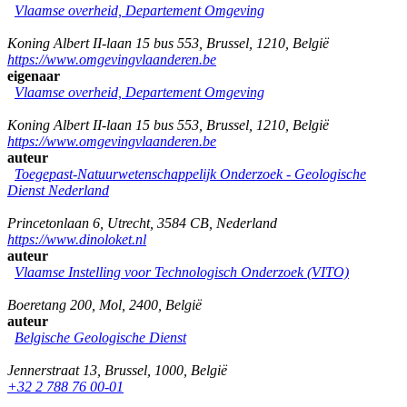
Vlaamse overheid, Departement Omgeving
Koning Albert II-laan 15 bus 553
,
Brussel
,
1210
,
België
https://www.omgevingvlaanderen.be
eigenaar
Vlaamse overheid, Departement Omgeving
Koning Albert II-laan 15 bus 553
,
Brussel
,
1210
,
België
https://www.omgevingvlaanderen.be
auteur
Toegepast-Natuurwetenschappelijk Onderzoek - Geologische
Dienst Nederland
Princetonlaan 6
,
Utrecht
,
3584 CB
,
Nederland
https://www.dinoloket.nl
auteur
Vlaamse Instelling voor Technologisch Onderzoek (VITO)
Boeretang 200
,
Mol
,
2400
,
België
auteur
Belgische Geologische Dienst
Jennerstraat 13
,
Brussel
,
1000
,
België
+32 2 788 76 00-01