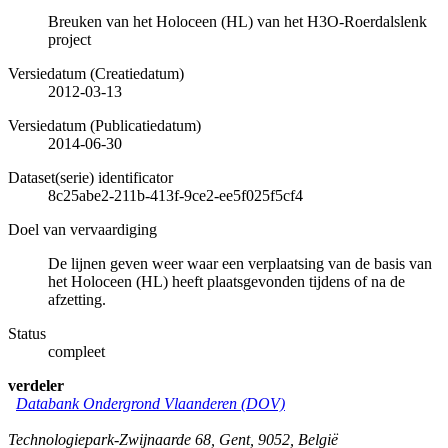
Breuken van het Holoceen (HL) van het H3O-Roerdalslenk
project
Versiedatum (Creatiedatum)
2012-03-13
Versiedatum (Publicatiedatum)
2014-06-30
Dataset(serie) identificator
8c25abe2-211b-413f-9ce2-ee5f025f5cf4
Doel van vervaardiging
De lijnen geven weer waar een verplaatsing van de basis van
het Holoceen (HL) heeft plaatsgevonden tijdens of na de
afzetting.
Status
compleet
verdeler
Databank Ondergrond Vlaanderen (DOV)
Technologiepark-Zwijnaarde 68
,
Gent
,
9052
,
België