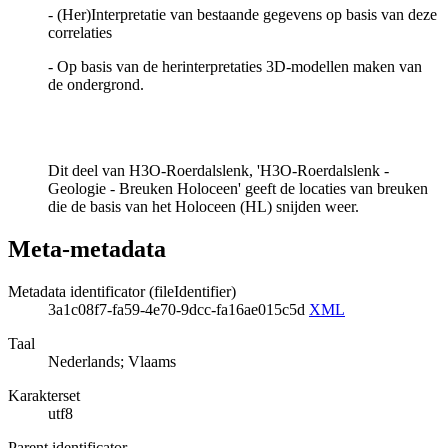
- (Her)Interpretatie van bestaande gegevens op basis van deze
correlaties
- Op basis van de herinterpretaties 3D-modellen maken van
de ondergrond.
Dit deel van H3O-Roerdalslenk, 'H3O-Roerdalslenk -
Geologie - Breuken Holoceen' geeft de locaties van breuken
die de basis van het Holoceen (HL) snijden weer.
Meta-metadata
Metadata identificator (fileIdentifier)
3a1c08f7-fa59-4e70-9dcc-fa16ae015c5d
XML
Taal
Nederlands; Vlaams
Karakterset
utf8
Parent identificator