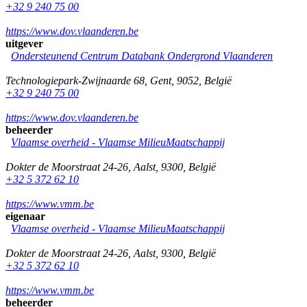
+32 9 240 75 00
https://www.dov.vlaanderen.be
uitgever
Ondersteunend Centrum Databank Ondergrond Vlaanderen
Technologiepark-Zwijnaarde 68
,
Gent
,
9052
,
België
+32 9 240 75 00
https://www.dov.vlaanderen.be
beheerder
Vlaamse overheid - Vlaamse MilieuMaatschappij
Dokter de Moorstraat 24-26
,
Aalst
,
9300
,
België
+32 5 372 62 10
https://www.vmm.be
eigenaar
Vlaamse overheid - Vlaamse MilieuMaatschappij
Dokter de Moorstraat 24-26
,
Aalst
,
9300
,
België
+32 5 372 62 10
https://www.vmm.be
beheerder