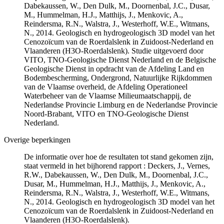
Dabekaussen, W., Den Dulk, M., Doornenbal, J.C., Dusar,
M., Hummelman, H.J., Matthijs, J., Menkovic, A.,
Reindersma, R.N., Walstra, J., Westerhoff, W.E., Witmans,
N., 2014. Geologisch en hydrogeologisch 3D model van het
Cenozoïcum van de Roerdalslenk in Zuidoost-Nederland en
Vlaanderen (H3O-Roerdalslenk). Studie uitgevoerd door
VITO, TNO-Geologische Dienst Nederland en de Belgische
Geologische Dienst in opdracht van de Afdeling Land en
Bodembescherming, Ondergrond, Natuurlijke Rijkdommen
van de Vlaamse overheid, de Afdeling Operationeel
Waterbeheer van de Vlaamse Milieumaatschappij, de
Nederlandse Provincie Limburg en de Nederlandse Provincie
Noord-Brabant, VITO en TNO-Geologische Dienst
Nederland.
Overige beperkingen
De informatie over hoe de resultaten tot stand gekomen zijn,
staat vermeld in het bijhorend rapport : Deckers, J., Vernes,
R.W., Dabekaussen, W., Den Dulk, M., Doornenbal, J.C.,
Dusar, M., Hummelman, H.J., Matthijs, J., Menkovic, A.,
Reindersma, R.N., Walstra, J., Westerhoff, W.E., Witmans,
N., 2014. Geologisch en hydrogeologisch 3D model van het
Cenozoïcum van de Roerdalslenk in Zuidoost-Nederland en
Vlaanderen (H3O-Roerdalslenk).