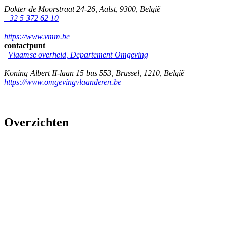
Dokter de Moorstraat 24-26
,
Aalst
,
9300
,
België
+32 5 372 62 10
https://www.vmm.be
contactpunt
Vlaamse overheid, Departement Omgeving
Koning Albert II-laan 15 bus 553
,
Brussel
,
1210
,
België
https://www.omgevingvlaanderen.be
Overzichten