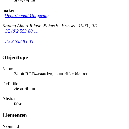
2003-04-28
maker
Departement Omgeving
Koning Albert II laan 20 bus 8 , Brussel , 1000 , BE
+32 (0)2 553 80 11
+32 2 553 83 85
Objecttype
Naam
24 bit RGB-waarden, natuurlijke kleuren
Definitie
zie attribuut
Abstract
false
Elementen
Naam lid