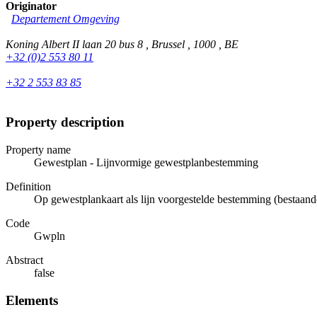
Originator
Departement Omgeving
Koning Albert II laan 20 bus 8 , Brussel , 1000 , BE
+32 (0)2 553 80 11
+32 2 553 83 85
Property description
Property name
Gewestplan - Lijnvormige gewestplanbestemming
Definition
Op gewestplankaart als lijn voorgestelde bestemming (bestaande 
Code
Gwpln
Abstract
false
Elements