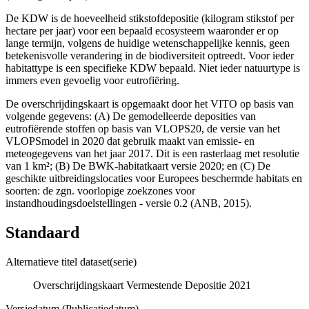
De KDW is de hoeveelheid stikstofdepositie (kilogram stikstof per
hectare per jaar) voor een bepaald ecosysteem waaronder er op
lange termijn, volgens de huidige wetenschappelijke kennis, geen
betekenisvolle verandering in de biodiversiteit optreedt. Voor ieder
habitattype is een specifieke KDW bepaald. Niet ieder natuurtype is
immers even gevoelig voor eutrofiëring.
De overschrijdingskaart is opgemaakt door het VITO op basis van
volgende gegevens: (A) De gemodelleerde deposities van
eutrofiërende stoffen op basis van VLOPS20, de versie van het
VLOPSmodel in 2020 dat gebruik maakt van emissie- en
meteogegevens van het jaar 2017. Dit is een rasterlaag met resolutie
van 1 km²; (B) De BWK-habitatkaart versie 2020; en (C) De
geschikte uitbreidingslocaties voor Europees beschermde habitats en
soorten: de zgn. voorlopige zoekzones voor
instandhoudingsdoelstellingen - versie 0.2 (ANB, 2015).
Standaard
Alternatieve titel dataset(serie)
Overschrijdingskaart Vermestende Depositie 2021
Versiedatum (Publicatiedatum)