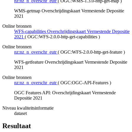
nz:nz_n_overschr_eutr
(
OGC:WMS-1.3.0-http-get-map
)
WMS-getmap Overschrijdingskaart Vermestende Depositie
2021
Online bronnen
WFS-capabilities Overschrijdingskaart Vermestende Depositie
2021
(
OGC:WFS-2.0.0-http-get-capabilities
)
Online bronnen
nz:nz_n_overschr_eutr
(
OGC:WFS-2.0.0-http-get-feature
)
WFS-getfeature Overschrijdingskaart Vermestende Depositie
2021
Online bronnen
nz:nz_n_overschr_eutr
(
OGC:OGC-API-Features
)
OGC Features API: Overschrijdingskaart Vermestende
Depositie 2021
Niveau kwaliteitsinformatie
dataset
Resultaat