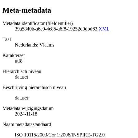
Meta-metadata
Metadata identificator (fileIdentifier)
39a5840b-a6e9-4e85-a6f8-19252d9dbd63
XML
Taal
Nederlands; Vlaams
Karakterset
utf8
Hiërarchisch niveau
dataset
Beschrijving hiërarchisch niveau
dataset
Metadata wijzigingsdatum
2024-11-18
Naam metadatastandaard
ISO 19115/2003/Cor.1:2006/INSPIRE-TG2.0