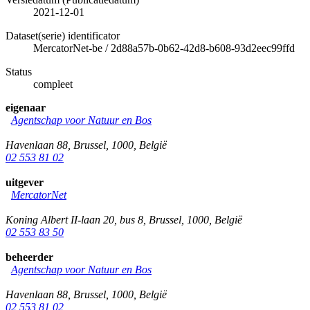
2021-12-01
Dataset(serie) identificator
MercatorNet-be
/
2d88a57b-0b62-42d8-b608-93d2eec99ffd
Status
compleet
eigenaar
Agentschap voor Natuur en Bos
Havenlaan 88
,
Brussel
,
1000
,
België
02 553 81 02
uitgever
MercatorNet
Koning Albert II-laan 20, bus 8
,
Brussel
,
1000
,
België
02 553 83 50
beheerder
Agentschap voor Natuur en Bos
Havenlaan 88
,
Brussel
,
1000
,
België
02 553 81 02