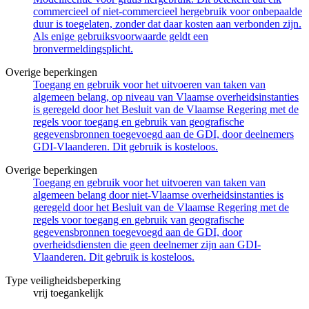
commercieel of niet-commercieel hergebruik voor onbepaalde
duur is toegelaten, zonder dat daar kosten aan verbonden zijn.
Als enige gebruiksvoorwaarde geldt een
bronvermeldingsplicht.
Overige beperkingen
Toegang en gebruik voor het uitvoeren van taken van
algemeen belang, op niveau van Vlaamse overheidsinstanties
is geregeld door het Besluit van de Vlaamse Regering met de
regels voor toegang en gebruik van geografische
gegevensbronnen toegevoegd aan de GDI, door deelnemers
GDI-Vlaanderen. Dit gebruik is kosteloos.
Overige beperkingen
Toegang en gebruik voor het uitvoeren van taken van
algemeen belang door niet-Vlaamse overheidsinstanties is
geregeld door het Besluit van de Vlaamse Regering met de
regels voor toegang en gebruik van geografische
gegevensbronnen toegevoegd aan de GDI, door
overheidsdiensten die geen deelnemer zijn aan GDI-
Vlaanderen. Dit gebruik is kosteloos.
Type veiligheidsbeperking
vrij toegankelijk