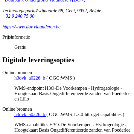
Technologiepark-Zwijnaarde 68
,
Gent
,
9052
,
België
+32 9 240 75 00
https://www.dov.vlaanderen.be
Prijsinformatie
Gratis
Digitale leveringsopties
Online bronnen
h3ovk_a0226_b
(
OGC:WMS
)
WMS-endpoint H3O-De Voorkempen - Hydrogeologie -
Hoogtekaart Basis Ongedifferentieerde zanden van Poederlee
en Lillo
Online bronnen
h3ovk_a0226_b
(
OGC:WMS-1.3.0-http-get-capabilities
)
WMS-capabilities H3O-De Voorkempen - Hydrogeologie -
Hoogtekaart Basis Ongedifferentieerde zanden van Poederlee