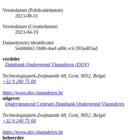
Versiedatum (Publicatiedatum)
2023-08-31
Versiedatum (Creatiedatum)
2023-04-19
Dataset(serie) identificator
5ed4bbb2-5b80-4aef-a88c-e1c393a405ad
verdeler
Databank Ondergrond Vlaanderen (DOV)
Technologiepark-Zwijnaarde 68
,
Gent
,
9052
,
België
+32 9 240 75 00
https://www.dov.vlaanderen.be
uitgever
Ondersteunend Centrum Databank Ondergrond Vlaanderen
Technologiepark-Zwijnaarde 68
,
Gent
,
9052
,
België
+32 9 240 75 00
https://www.dov.vlaanderen.be
beheerder