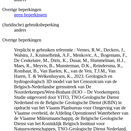
Overige beperkingen
geen beperkingen
(Juridische) gebruiksbeperking
anders
Overige beperkingen
Verplicht te gebruiken referentie : Vernes, R.W., Deckers, J.,
Walstra, J., Kruisselbrink, A.F., Menkovic, A., Bogemans, F.,
De Ceukelaire, M., Dirix, K., Dusar, M., Hummelman, H.J.,
Maes, R., Meyvis, B., Munsterman, D.K., Reindersma, R.,
Rombaut, B., Van Baelen, K., van de Ven, T.J.M., Van
Haren, T. & Welkenhuysen, K., 2023. Geologisch en
hydrogeologisch 3D model van het Cenozoïcum van de
Belgisch-Nederlandse grensstreek van De
Noorderkempen/West-Brabant (H3O – De Voorkempen).
Studie uitgevoerd door VITO, TNO-Geologische Dienst
Nederland en de Belgische Geologische Dienst (KBIN) in
opdracht van het Vlaams Planbureau voor Omgeving van de
Vlaamse overheid, de Afdeling Operationeel Waterbeheer van
de Vlaamse Milieumaatschappij, de Belgische Geologische
Dienst van het Koninklijk Belgisch Instituut voor
Natuurwetenschappen, TNO-Geologische Dienst Nederland,