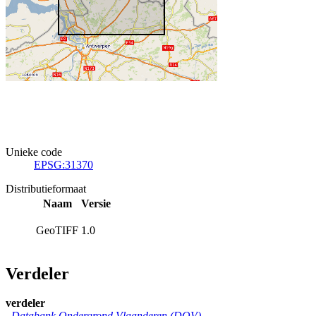
Unieke code
EPSG:31370
Distributieformaat
Naam
Versie
GeoTIFF
1.0
Verdeler
verdeler
Databank Ondergrond Vlaanderen (DOV)