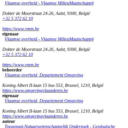
Vlaamse overheid - Vlaamse MilieuMaatschappij
Dokter de Moorstraat 24-26
,
Aalst
,
9300
,
België
+32 5 372 62 10
https://www.vmm.be
eigenaar
Vlaamse overheid - Vlaamse MilieuMaatschappij
Dokter de Moorstraat 24-26
,
Aalst
,
9300
,
België
+32 5 372 62 10
https://www.vmm.be
beheerder
Vlaamse overheid, Departement Omgeving
Koning Albert II-laan 15 bus 553
,
Brussel
,
1210
,
België
https://www.omgevingvlaanderen.be
eigenaar
Vlaamse overheid, Departement Omgeving
Koning Albert II-laan 15 bus 553
,
Brussel
,
1210
,
België
https://www.omgevingvlaanderen.be
auteur
Toegepast-Natuurwetenschappelijk Onderzoek - Geologische