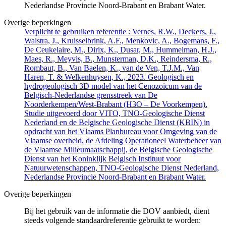
Nederlandse Provincie Noord-Brabant en Brabant Water.
Overige beperkingen
Verplicht te gebruiken referentie : Vernes, R.W., Deckers, J.,
Walstra, J., Kruisselbrink, A.F., Menkovic, A., Bogemans, F.,
De Ceukelaire, M., Dirix, K., Dusar, M., Hummelman, H.J.,
Maes, R., Meyvis, B., Munsterman, D.K., Reindersma, R.,
Rombaut, B., Van Baelen, K., van de Ven, T.J.M., Van
Haren, T. & Welkenhuysen, K., 2023. Geologisch en
hydrogeologisch 3D model van het Cenozoïcum van de
Belgisch-Nederlandse grensstreek van De
Noorderkempen/West-Brabant (H3O – De Voorkempen).
Studie uitgevoerd door VITO, TNO-Geologische Dienst
Nederland en de Belgische Geologische Dienst (KBIN) in
opdracht van het Vlaams Planbureau voor Omgeving van de
Vlaamse overheid, de Afdeling Operationeel Waterbeheer van
de Vlaamse Milieumaatschappij, de Belgische Geologische
Dienst van het Koninklijk Belgisch Instituut voor
Natuurwetenschappen, TNO-Geologische Dienst Nederland,
Nederlandse Provincie Noord-Brabant en Brabant Water.
Overige beperkingen
Bij het gebruik van de informatie die DOV aanbiedt, dient
steeds volgende standaardreferentie gebruikt te worden: