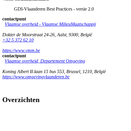
GDI-Vlaanderen Best Practices - versie 2.0
contactpunt
Vlaamse overheid - Vlaamse MilieuMaatschappij
Dokter de Moorstraat 24-26
,
Aalst
,
9300
,
België
+32 5 372 62 10
https://www.vmm.be
contactpunt
Vlaamse overheid, Departement Omgeving
Koning Albert II-laan 15 bus 553
,
Brussel
,
1210
,
België
https://www.omgevingvlaanderen.be
Overzichten