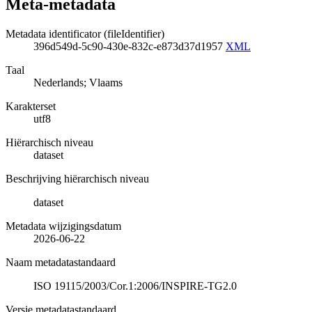
Meta-metadata
Metadata identificator (fileIdentifier)
396d549d-5c90-430e-832c-e873d37d1957
XML
Taal
Nederlands; Vlaams
Karakterset
utf8
Hiërarchisch niveau
dataset
Beschrijving hiërarchisch niveau
dataset
Metadata wijzigingsdatum
2026-06-22
Naam metadatastandaard
ISO 19115/2003/Cor.1:2006/INSPIRE-TG2.0
Versie metadatastandaard