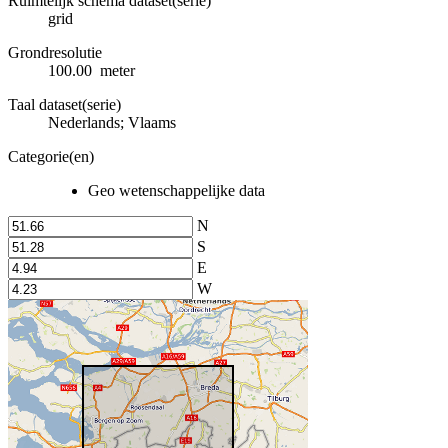
Ruimtelijk schema dataset(serie)
grid
Grondresolutie
100.00 meter
Taal dataset(serie)
Nederlands; Vlaams
Categorie(en)
Geo wetenschappelijke data
N
S
E
W