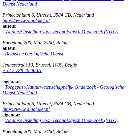
Dienst Nederland
Princetonlaan 6
,
Utrecht
,
3584 CB
,
Nederland
https://www.dinoloket.nl
auteur
Vlaamse Instelling voor Technologisch Onderzoek (VITO)
Boeretang 200
,
Mol
,
2400
,
België
auteur
Belgische Geologische Dienst
Jennerstraat 13
,
Brussel
,
1000
,
België
+32 2 788 76 00-01
eigenaar
Toegepast-Natuurwetenschappelijk Onderzoek - Geologische
Dienst Nederland
Princetonlaan 6
,
Utrecht
,
3584 CB
,
Nederland
https://www.dinoloket.nl
eigenaar
Vlaamse Instelling voor Technologisch Onderzoek (VITO)
Boeretang 200
,
Mol
,
2400
,
België