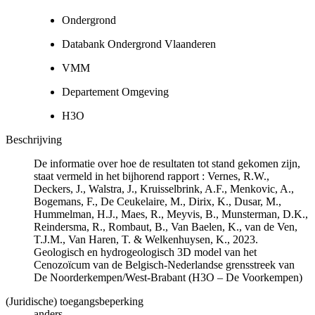
Ondergrond
Databank Ondergrond Vlaanderen
VMM
Departement Omgeving
H3O
Beschrijving
De informatie over hoe de resultaten tot stand gekomen zijn,
staat vermeld in het bijhorend rapport : Vernes, R.W.,
Deckers, J., Walstra, J., Kruisselbrink, A.F., Menkovic, A.,
Bogemans, F., De Ceukelaire, M., Dirix, K., Dusar, M.,
Hummelman, H.J., Maes, R., Meyvis, B., Munsterman, D.K.,
Reindersma, R., Rombaut, B., Van Baelen, K., van de Ven,
T.J.M., Van Haren, T. & Welkenhuysen, K., 2023.
Geologisch en hydrogeologisch 3D model van het
Cenozoïcum van de Belgisch-Nederlandse grensstreek van
De Noorderkempen/West-Brabant (H3O – De Voorkempen)
(Juridische) toegangsbeperking
anders