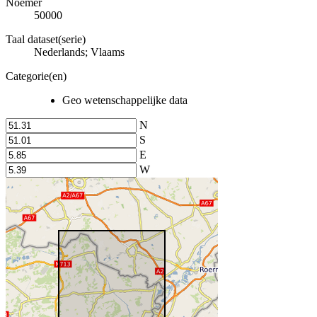
Noemer
50000
Taal dataset(serie)
Nederlands; Vlaams
Categorie(en)
Geo wetenschappelijke data
N
S
E
W