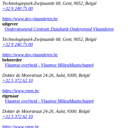
Technologiepark-Zwijnaarde 68
,
Gent
,
9052
,
België
+32 9 240 75 00
https://www.dov.vlaanderen.be
uitgever
Ondersteunend Centrum Databank Ondergrond Vlaanderen
Technologiepark-Zwijnaarde 68
,
Gent
,
9052
,
België
+32 9 240 75 00
https://www.dov.vlaanderen.be
beheerder
Vlaamse overheid - Vlaamse MilieuMaatschappij
Dokter de Moorstraat 24-26
,
Aalst
,
9300
,
België
+32 5 372 62 10
https://www.vmm.be
eigenaar
Vlaamse overheid - Vlaamse MilieuMaatschappij
Dokter de Moorstraat 24-26
,
Aalst
,
9300
,
België
+32 5 372 62 10
https://www.vmm.be