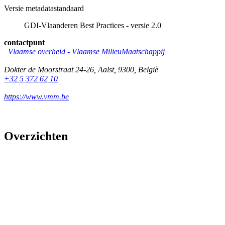
Versie metadatastandaard
GDI-Vlaanderen Best Practices - versie 2.0
contactpunt
Vlaamse overheid - Vlaamse MilieuMaatschappij
Dokter de Moorstraat 24-26
,
Aalst
,
9300
,
België
+32 5 372 62 10
https://www.vmm.be
Overzichten