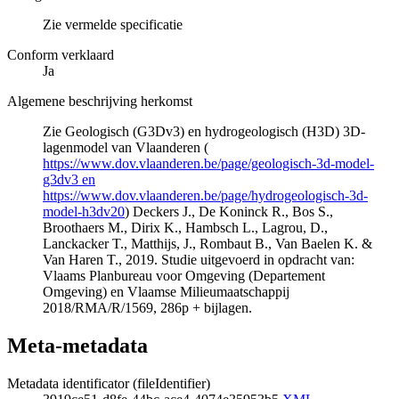
Zie vermelde specificatie
Conform verklaard
Ja
Algemene beschrijving herkomst
Zie Geologisch (G3Dv3) en hydrogeologisch (H3D) 3D-
lagenmodel van Vlaanderen (
https://www.dov.vlaanderen.be/page/geologisch-3d-model-
g3dv3 en
https://www.dov.vlaanderen.be/page/hydrogeologisch-3d-
model-h3dv20
) Deckers J., De Koninck R., Bos S.,
Broothaers M., Dirix K., Hambsch L., Lagrou, D.,
Lanckacker T., Matthijs, J., Rombaut B., Van Baelen K. &
Van Haren T., 2019. Studie uitgevoerd in opdracht van:
Vlaams Planbureau voor Omgeving (Departement
Omgeving) en Vlaamse Milieumaatschappij
2018/RMA/R/1569, 286p + bijlagen.
Meta-metadata
Metadata identificator (fileIdentifier)