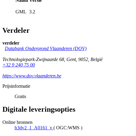
Naam
Versie
GML
3.2
Verdeler
verdeler
Databank Ondergrond Vlaanderen (DOV)
Technologiepark-Zwijnaarde 68
,
Gent
,
9052
,
België
+32 9 240 75 00
https://www.dov.vlaanderen.be
Prijsinformatie
Gratis
Digitale leveringsopties
Online bronnen
h3dv2_1_A0161_v
(
OGC:WMS
)