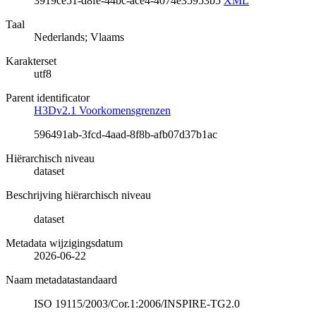
3919ce51-d8fe-44bc-ace4-4074e35953b5
XML
Taal
Nederlands; Vlaams
Karakterset
utf8
Parent identificator
H3Dv2.1 Voorkomensgrenzen
596491ab-3fcd-4aad-8f8b-afb07d37b1ac
Hiërarchisch niveau
dataset
Beschrijving hiërarchisch niveau
dataset
Metadata wijzigingsdatum
2026-06-22
Naam metadatastandaard
ISO 19115/2003/Cor.1:2006/INSPIRE-TG2.0