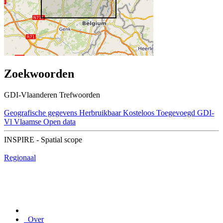
Zoekwoorden
GDI-Vlaanderen Trefwoorden
Geografische gegevens
Herbruikbaar
Kosteloos
Toegevoegd GDI-
Vl
Vlaamse Open data
INSPIRE - Spatial scope
Regionaal
Over