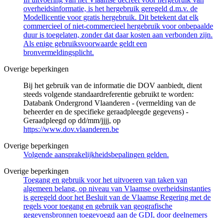
overheidsinformatie, is het hergebruik geregeld d.m.v. de
Modellicentie voor gratis hergebruik. Dit betekent dat elk
commercieel of niet-commercieel hergebruik voor onbepaalde
duur is toegelaten, zonder dat daar kosten aan verbonden zijn.
Als enige gebruiksvoorwaarde geldt een
bronvermeldingsplicht.
Overige beperkingen
Bij het gebruik van de informatie die DOV aanbiedt, dient
steeds volgende standaardreferentie gebruikt te worden:
Databank Ondergrond Vlaanderen - (vermelding van de
beheerder en de specifieke geraadpleegde gegevens) -
Geraadpleegd op dd/mm/jjjj, op
https://www.dov.vlaanderen.be
Overige beperkingen
Volgende aansprakelijkheidsbepalingen gelden.
Overige beperkingen
Toegang en gebruik voor het uitvoeren van taken van
algemeen belang, op niveau van Vlaamse overheidsinstanties
is geregeld door het Besluit van de Vlaamse Regering met de
regels voor toegang en gebruik van geografische
gegevensbronnen toegevoegd aan de GDI, door deelnemers