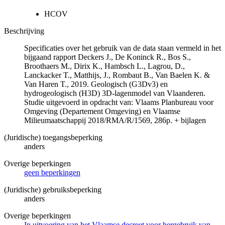
HCOV
Beschrijving
Specificaties over het gebruik van de data staan vermeld in het
bijgaand rapport Deckers J., De Koninck R., Bos S.,
Broothaers M., Dirix K., Hambsch L., Lagrou, D.,
Lanckacker T., Matthijs, J., Rombaut B., Van Baelen K. &
Van Haren T., 2019. Geologisch (G3Dv3) en
hydrogeologisch (H3D) 3D-lagenmodel van Vlaanderen.
Studie uitgevoerd in opdracht van: Vlaams Planbureau voor
Omgeving (Departement Omgeving) en Vlaamse
Milieumaatschappij 2018/RMA/R/1569, 286p. + bijlagen
(Juridische) toegangsbeperking
anders
Overige beperkingen
geen beperkingen
(Juridische) gebruiksbeperking
anders
Overige beperkingen
In uitvoering van het Vlaamse decreet voor hergebruik van