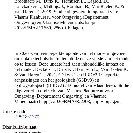
Broothaers M., Dirix K., Hambsch L., Lagrou, D.,
Lanckacker T., Matthijs, J., Rombaut B., Van Baelen K. &
Van Haren T., 2019. Studie uitgevoerd in opdracht van:
Vlaams Planbureau voor Omgeving (Departement
Omgeving) en Vlaamse Milieumaatschappij
2018/RMA/R/1569, 286p + bijlagen.
In 2020 werd een beperkte update van het model uitgevoerd
om enkele technische fouten uit de eerste versie van het model
op te lossen. Deze update had geen inhoudelijke impact op
het model. Deckers J., Dirix K., Hambsch L., Van Baelen K.
& Van Haren T., 2021. G3Dv3.1 en H3Dv2.1: beperkte
aanpassingen aan het geologisch (G3Dv3) en
hydrogeologisch (H3Dv2) 3D-model van Vlaanderen. Studie
uitgevoerd in opdracht van: Vlaams Planbureau voor
Omgeving (Departement Omgeving) en Vlaamse
Milieumaatschappij. 2020/RMA/R/2203, 25p + bijlagen.
Unieke code
EPSG:31370
Distributieformaat