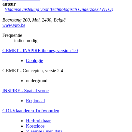
auteur
Vlaamse Instelling voor Technologisch Onderzoek (VITO)
Boeretang 200
,
Mol
,
2400
,
België
www.vito.be
Frequentie
indien nodig
GEMET - INSPIRE themes, version 1.0
Geologie
GEMET - Concepten, versie 2.4
ondergrond
INSPIRE - Spatial scope
Regionaal
GDI-Vlaanderen Trefwoorden
Herbruikbaar
Kosteloos
Vlaamse Open data