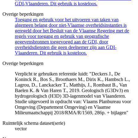
GDI-Vlaanderen. Dit gebruik is kosteloos.
Overige beperkingen
Toegang en gebruik voor het uitvoeren van taken van
algemeen belang door niet-Vlaamse overheidsinstanties is
geregeld door het Besluit van de Vlaamse Regering met de
regels voor toegang en gebruik van geografische
gegevensbronnen toegevoegd aan de GDI, door
overheidsdiensten die geen deelnemer zijn aan GDI-
Vlaanderen. Dit gebruik is kosteloos.
Overige beperkingen
Verplicht te gebruiken referentie luidt: "Deckers J., De
Koninck R., Bos S., Broothaers M., Dirix K., Hambsch L.,
Lagrou, D., Lanckacker T., Matthijs, J., Rombaut B., Van
Baelen K. & Van Haren T., 2019. Geologisch (G3Dv3) en
hydrogeologisch (H3D) 3D-lagenmodel van Vlaanderen.
Studie uitgevoerd in opdracht van: Vlaams Planbureau voor
Omgeving (Departement Omgeving) en Vlaamse
Milieumaatschappij 2018/RMA/R/1569, 286p. + bijlagen"
Ruimtelijk schema dataset(serie)
vector