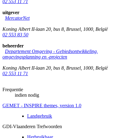
02 553 11 71
uitgever
MercatorNet
Koning Albert II-laan 20, bus 8
,
Brussel
,
1000
,
België
02 553 83 50
beheerder
Departement Omgeving - Gebiedsontwikkeling,
omgevingsplanning en -projecten
Koning Albert II-laan 20, bus 8
,
Brussel
,
1000
,
België
02 553 11 71
Frequentie
indien nodig
GEMET - INSPIRE themes, version 1.0
Landgebruik
GDI-Vlaanderen Trefwoorden
Herbruikbaar