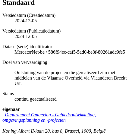
Standaard
Versiedatum (Creatiedatum)
2024-12-05
Versiedatum (Publicatiedatum)
2024-12-05
Dataset(serie) identificator
MercatorNet-be
/
586f94ec-caf5-5ad0-be8f-80261adc9fe5
Doel van vervaardiging
Ontsluiting van de projecten die gerealiseerd zijn met
middelen van de Vlaamse Overheid via Vlaanderen Breekt
Uit.
Status
continu geactualiseerd
eigenaar
Departement Omgeving - Gebiedsontwikkeling,
omgevingsplanning en -projecten
Koning Albert II-laan 20, bus 8
,
Brussel
,
1000
,
België