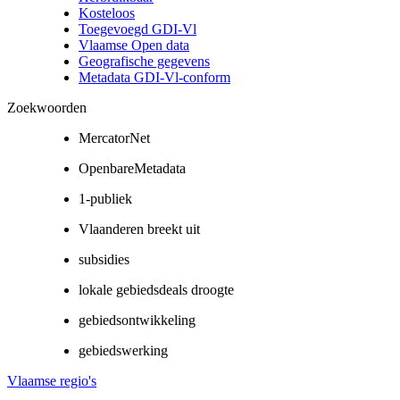
Kosteloos
Toegevoegd GDI-Vl
Vlaamse Open data
Geografische gegevens
Metadata GDI-Vl-conform
Zoekwoorden
MercatorNet
OpenbareMetadata
1-publiek
Vlaanderen breekt uit
subsidies
lokale gebiedsdeals droogte
gebiedsontwikkeling
gebiedswerking
Vlaamse regio's