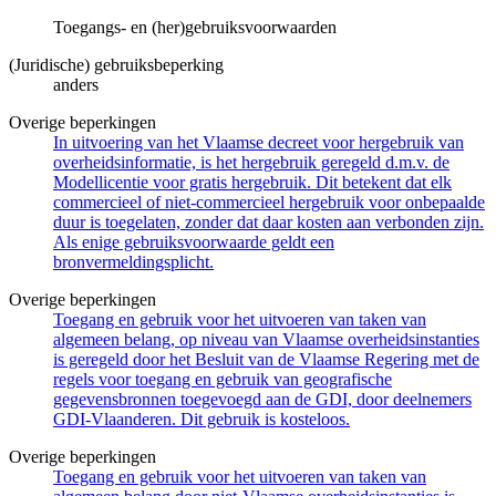
Toegangs- en (her)gebruiksvoorwaarden
(Juridische) gebruiksbeperking
anders
Overige beperkingen
In uitvoering van het Vlaamse decreet voor hergebruik van
overheidsinformatie, is het hergebruik geregeld d.m.v. de
Modellicentie voor gratis hergebruik. Dit betekent dat elk
commercieel of niet-commercieel hergebruik voor onbepaalde
duur is toegelaten, zonder dat daar kosten aan verbonden zijn.
Als enige gebruiksvoorwaarde geldt een
bronvermeldingsplicht.
Overige beperkingen
Toegang en gebruik voor het uitvoeren van taken van
algemeen belang, op niveau van Vlaamse overheidsinstanties
is geregeld door het Besluit van de Vlaamse Regering met de
regels voor toegang en gebruik van geografische
gegevensbronnen toegevoegd aan de GDI, door deelnemers
GDI-Vlaanderen. Dit gebruik is kosteloos.
Overige beperkingen
Toegang en gebruik voor het uitvoeren van taken van