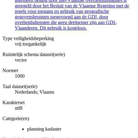
algemeen belang door niet-Vlaamse overheidsinstanties is
geregeld door het Besluit van de Vlaamse Regering met de
regels voor toegang en gebruik van geografische
gegevensbronnen toegevoegd aan de GDI, door
overheidsdiensten die geen deelnemer zijn aan GDI-
Vlaanderen. Dit gebruik is kosteloos.
Type veiligheidsbeperking
vrij toegankelijk
Ruimtelijk schema dataset(serie)
vector
Noemer
1000
Taal dataset(serie)
Nederlands; Vlaams
Karakterset
utf8
Categorie(en)
planning kadaster