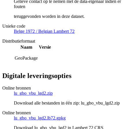
Gelieve contact op te nemen met de data-eigenaar indien er
fouten
teruggevonden worden in deze dataset.
Unieke code
Belge 1972 / Belgian Lambert 72
Distributieformaat
Naam
Versie
GeoPackage
Digitale leveringsopties
Online bronnen
lu_gbo_vbu_lgd2.zip
Download alle bestanden in één zip: lu_gbo_vbu_lgd2.zip
Online bronnen
lu_gbo_vbu_lgd2.lb72.gpkg
Download lu_gbo_vbu_lgd2 in Lambert 72 CRS