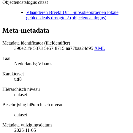
Objectencatalogus citaat
Vlaanderen Breekt Uit - Subsidieoproepen lokale
gebiedsdeals droogte 2 (objectencatalogus)
Meta-metadata
Metadata identificator (fileIdentifier)
390e21fe-5373-5e57-8715-aa77baa24d95
XML
Taal
Nederlands; Vlaams
Karakterset
utf8
Hiërarchisch niveau
dataset
Beschrijving hiërarchisch niveau
dataset
Metadata wijzigingsdatum
2025-11-05