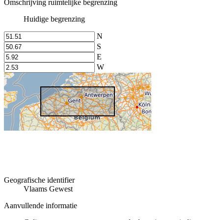
Omschrijving ruimtelijke begrenzing
Huidige begrenzing
N
S
E
W
Geografische identifier
Vlaams Gewest
Aanvullende informatie