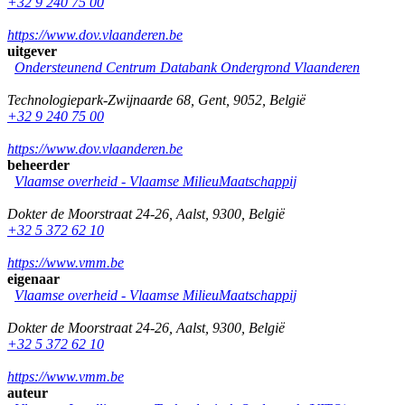
+32 9 240 75 00
https://www.dov.vlaanderen.be
uitgever
Ondersteunend Centrum Databank Ondergrond Vlaanderen
Technologiepark-Zwijnaarde 68
,
Gent
,
9052
,
België
+32 9 240 75 00
https://www.dov.vlaanderen.be
beheerder
Vlaamse overheid - Vlaamse MilieuMaatschappij
Dokter de Moorstraat 24-26
,
Aalst
,
9300
,
België
+32 5 372 62 10
https://www.vmm.be
eigenaar
Vlaamse overheid - Vlaamse MilieuMaatschappij
Dokter de Moorstraat 24-26
,
Aalst
,
9300
,
België
+32 5 372 62 10
https://www.vmm.be
auteur