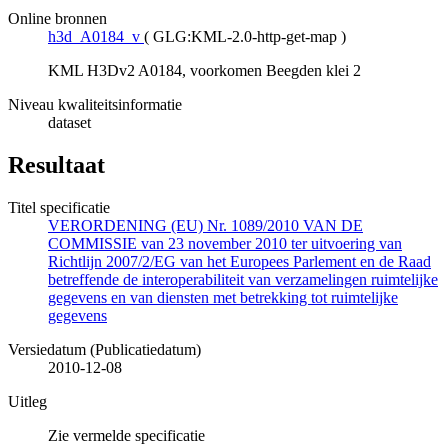
Online bronnen
h3d_A0184_v
(
GLG:KML-2.0-http-get-map
)
KML H3Dv2 A0184, voorkomen Beegden klei 2
Niveau kwaliteitsinformatie
dataset
Resultaat
Titel specificatie
VERORDENING (EU) Nr. 1089/2010 VAN DE
COMMISSIE van 23 november 2010 ter uitvoering van
Richtlijn 2007/2/EG van het Europees Parlement en de Raad
betreffende de interoperabiliteit van verzamelingen ruimtelijke
gegevens en van diensten met betrekking tot ruimtelijke
gegevens
Versiedatum (Publicatiedatum)
2010-12-08
Uitleg
Zie vermelde specificatie