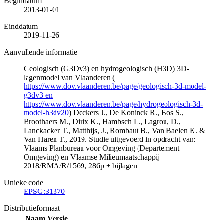
Begindatum
2013-01-01
Einddatum
2019-11-26
Aanvullende informatie
Geologisch (G3Dv3) en hydrogeologisch (H3D) 3D-
lagenmodel van Vlaanderen (
https://www.dov.vlaanderen.be/page/geologisch-3d-model-
g3dv3 en
https://www.dov.vlaanderen.be/page/hydrogeologisch-3d-
model-h3dv20
) Deckers J., De Koninck R., Bos S.,
Broothaers M., Dirix K., Hambsch L., Lagrou, D.,
Lanckacker T., Matthijs, J., Rombaut B., Van Baelen K. &
Van Haren T., 2019. Studie uitgevoerd in opdracht van:
Vlaams Planbureau voor Omgeving (Departement
Omgeving) en Vlaamse Milieumaatschappij
2018/RMA/R/1569, 286p + bijlagen.
Unieke code
EPSG:31370
Distributieformaat
Naam
Versie