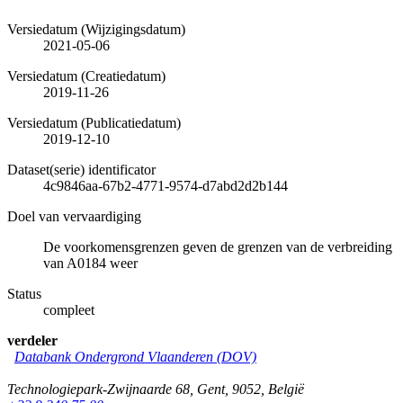
Versiedatum (Wijzigingsdatum)
2021-05-06
Versiedatum (Creatiedatum)
2019-11-26
Versiedatum (Publicatiedatum)
2019-12-10
Dataset(serie) identificator
4c9846aa-67b2-4771-9574-d7abd2d2b144
Doel van vervaardiging
De voorkomensgrenzen geven de grenzen van de verbreiding
van A0184 weer
Status
compleet
verdeler
Databank Ondergrond Vlaanderen (DOV)
Technologiepark-Zwijnaarde 68
,
Gent
,
9052
,
België