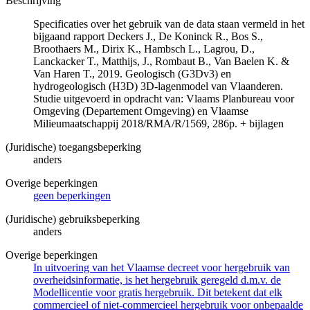
Beschrijving
Specificaties over het gebruik van de data staan vermeld in het
bijgaand rapport Deckers J., De Koninck R., Bos S.,
Broothaers M., Dirix K., Hambsch L., Lagrou, D.,
Lanckacker T., Matthijs, J., Rombaut B., Van Baelen K. &
Van Haren T., 2019. Geologisch (G3Dv3) en
hydrogeologisch (H3D) 3D-lagenmodel van Vlaanderen.
Studie uitgevoerd in opdracht van: Vlaams Planbureau voor
Omgeving (Departement Omgeving) en Vlaamse
Milieumaatschappij 2018/RMA/R/1569, 286p. + bijlagen
(Juridische) toegangsbeperking
anders
Overige beperkingen
geen beperkingen
(Juridische) gebruiksbeperking
anders
Overige beperkingen
In uitvoering van het Vlaamse decreet voor hergebruik van
overheidsinformatie, is het hergebruik geregeld d.m.v. de
Modellicentie voor gratis hergebruik. Dit betekent dat elk
commercieel of niet-commercieel hergebruik voor onbepaalde