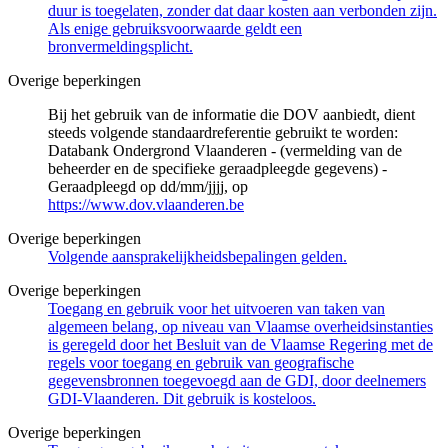
duur is toegelaten, zonder dat daar kosten aan verbonden zijn.
Als enige gebruiksvoorwaarde geldt een
bronvermeldingsplicht.
Overige beperkingen
Bij het gebruik van de informatie die DOV aanbiedt, dient
steeds volgende standaardreferentie gebruikt te worden:
Databank Ondergrond Vlaanderen - (vermelding van de
beheerder en de specifieke geraadpleegde gegevens) -
Geraadpleegd op dd/mm/jjjj, op
https://www.dov.vlaanderen.be
Overige beperkingen
Volgende aansprakelijkheidsbepalingen gelden.
Overige beperkingen
Toegang en gebruik voor het uitvoeren van taken van
algemeen belang, op niveau van Vlaamse overheidsinstanties
is geregeld door het Besluit van de Vlaamse Regering met de
regels voor toegang en gebruik van geografische
gegevensbronnen toegevoegd aan de GDI, door deelnemers
GDI-Vlaanderen. Dit gebruik is kosteloos.
Overige beperkingen