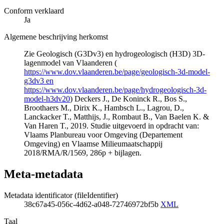
Conform verklaard
Ja
Algemene beschrijving herkomst
Zie Geologisch (G3Dv3) en hydrogeologisch (H3D) 3D-
lagenmodel van Vlaanderen (
https://www.dov.vlaanderen.be/page/geologisch-3d-model-
g3dv3 en
https://www.dov.vlaanderen.be/page/hydrogeologisch-3d-
model-h3dv20
) Deckers J., De Koninck R., Bos S.,
Broothaers M., Dirix K., Hambsch L., Lagrou, D.,
Lanckacker T., Matthijs, J., Rombaut B., Van Baelen K. &
Van Haren T., 2019. Studie uitgevoerd in opdracht van:
Vlaams Planbureau voor Omgeving (Departement
Omgeving) en Vlaamse Milieumaatschappij
2018/RMA/R/1569, 286p + bijlagen.
Meta-metadata
Metadata identificator (fileIdentifier)
38c67a45-056c-4d62-a048-72746972bf5b
XML
Taal