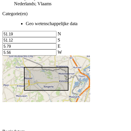
Nederlands; Vlaams
Categorie(en)
Geo wetenschappelijke data
N
S
E
W