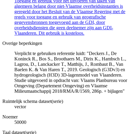
Toegang en gebruik voor het uitvoeren van taken van
algemeen belang door niet-Vlaamse overheidsinstanties is
geregeld door het Besluit van de Vlaamse Regering met de
regels voor toegang en gebruik van geografische
gegevensbronnen toegevoegd aan de GDI, door
overheidsdiensten die geen deelnemer zijn aan GDI-
Vlaanderen. Dit gebruik is kosteloos.
Overige beperkingen
Verplicht te gebruiken referentie luidt: "Deckers J., De
Koninck R., Bos S., Broothaers M., Dirix K., Hambsch L.,
Lagrou, D., Lanckacker T., Matthijs, J., Rombaut B., Van
Baelen K. & Van Haren T., 2019. Geologisch (G3Dv3) en
hydrogeologisch (H3D) 3D-lagenmodel van Vlaanderen.
Studie uitgevoerd in opdracht van: Vlaams Planbureau voor
Omgeving (Departement Omgeving) en Vlaamse
Milieumaatschappij 2018/RMA/R/1569, 286p. + bijlagen"
Ruimtelijk schema dataset(serie)
vector
Noemer
50000
Taal dataset(serie)