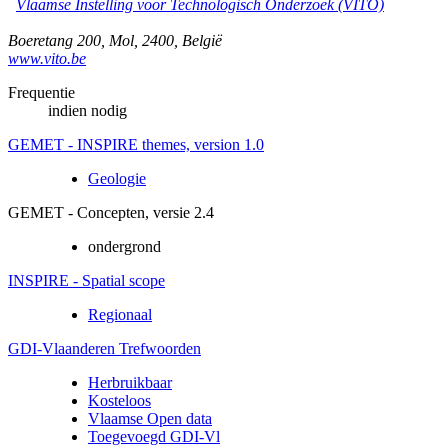
Vlaamse Instelling voor Technologisch Onderzoek (VITO)
Boeretang 200
,
Mol
,
2400
,
België
www.vito.be
Frequentie
indien nodig
GEMET - INSPIRE themes, version 1.0
Geologie
GEMET - Concepten, versie 2.4
ondergrond
INSPIRE - Spatial scope
Regionaal
GDI-Vlaanderen Trefwoorden
Herbruikbaar
Kosteloos
Vlaamse Open data
Toegevoegd GDI-Vl