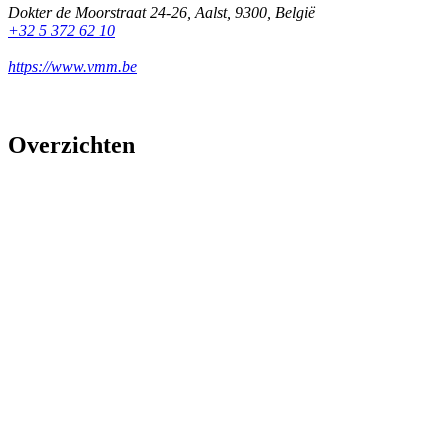
Dokter de Moorstraat 24-26
,
Aalst
,
9300
,
België
+32 5 372 62 10
https://www.vmm.be
Overzichten