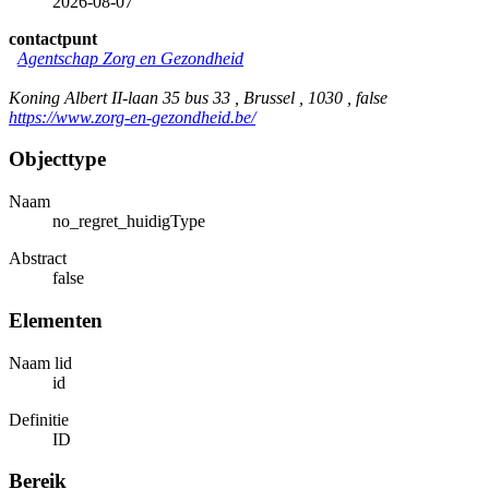
2026-08-07
contactpunt
Agentschap Zorg en Gezondheid
Koning Albert II-laan 35 bus 33 , Brussel , 1030 , false
https://www.zorg-en-gezondheid.be/
Objecttype
Naam
no_regret_huidigType
Abstract
false
Elementen
Naam lid
id
Definitie
ID
Bereik