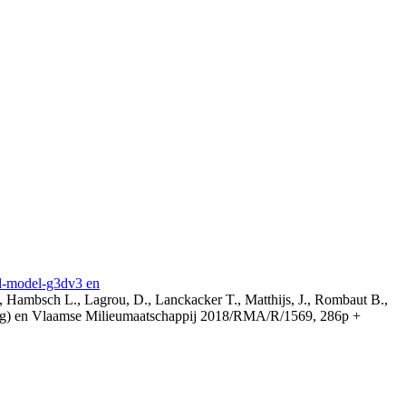
3d-model-g3dv3 en
, Hambsch L., Lagrou, D., Lanckacker T., Matthijs, J., Rombaut B.,
ing) en Vlaamse Milieumaatschappij 2018/RMA/R/1569, 286p +