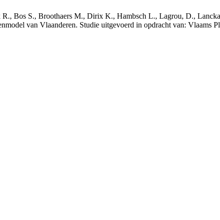
nck R., Bos S., Broothaers M., Dirix K., Hambsch L., Lagrou, D., Lanck
nmodel van Vlaanderen. Studie uitgevoerd in opdracht van: Vlaams