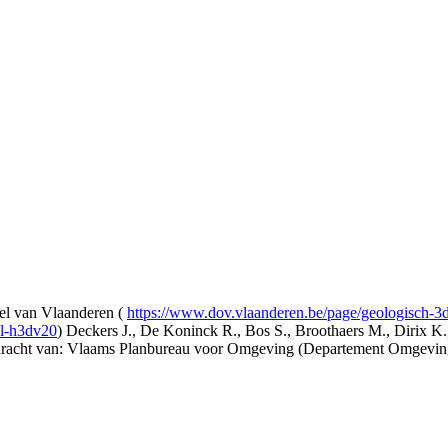
l van Vlaanderen (
https://www.dov.vlaanderen.be/page/geologisch-
el-h3dv20
) Deckers J., De Koninck R., Bos S., Broothaers M., Dirix K.
opdracht van: Vlaams Planbureau voor Omgeving (Departement Omgev