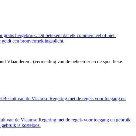
 gratis hergebruik. Dit betekent dat elk commercieel of niet-
 geldt een bronvermeldingsplicht.
ond Vlaanderen - (vermelding van de beheerder en de specifieke
et Besluit van de Vlaamse Regering met de regels voor toegang en
luit van de Vlaamse Regering met de regels voor toegang en gebruik
gebruik is kosteloos.