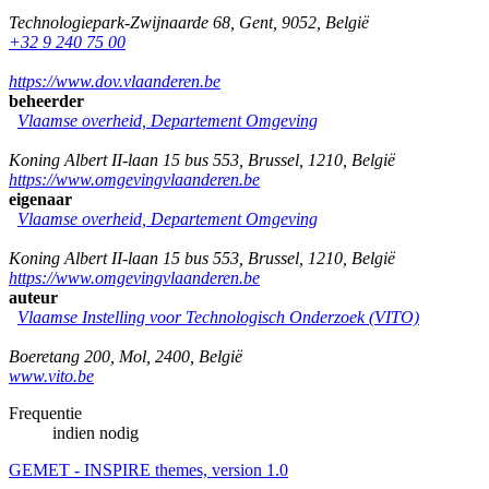
Technologiepark-Zwijnaarde 68
,
Gent
,
9052
,
België
+32 9 240 75 00
https://www.dov.vlaanderen.be
beheerder
Vlaamse overheid, Departement Omgeving
Koning Albert II-laan 15 bus 553
,
Brussel
,
1210
,
België
https://www.omgevingvlaanderen.be
eigenaar
Vlaamse overheid, Departement Omgeving
Koning Albert II-laan 15 bus 553
,
Brussel
,
1210
,
België
https://www.omgevingvlaanderen.be
auteur
Vlaamse Instelling voor Technologisch Onderzoek (VITO)
Boeretang 200
,
Mol
,
2400
,
België
www.vito.be
Frequentie
indien nodig
GEMET - INSPIRE themes, version 1.0