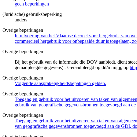
geen beperkingen
(Juridische) gebruiksbeperking
anders
Overige beperkingen
In uitvoering van het Vlaamse decreet voor hergebruik van overh
commercieel hergebruik voor onbepaalde duur is toegelaten, zo
Overige beperkingen
Bij het gebruik van de informatie die DOV aanbiedt, dient ste
geraadpleegde gegevens) - Geraadpleegd op dd/mm/jjjj, op
htt
Overige beperkingen
Volgende aansprakelijkheidsbepalingen gelden.
Overige beperkingen
Toegang en gebruik voor het uitvoeren van taken van algemeen 
gebruik van geografische gegevensbronnen toegevoegd aan de 
Overige beperkingen
Toegang en gebruik voor het uitvoeren van taken van algemeen 
van geografische gegevensbronnen toegevoegd aan de GDI, door
Overige beperkingen