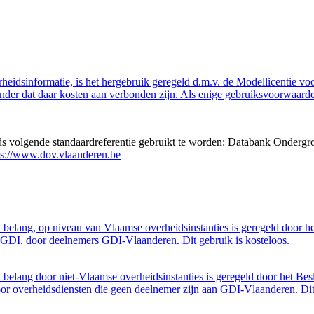
eidsinformatie, is het hergebruik geregeld d.m.v. de Modellicentie voor
nder dat daar kosten aan verbonden zijn. Als enige gebruiksvoorwaarde
eds volgende standaardreferentie gebruikt te worden: Databank Ondergr
ps://www.dov.vlaanderen.be
belang, op niveau van Vlaamse overheidsinstanties is geregeld door h
GDI, door deelnemers GDI-Vlaanderen. Dit gebruik is kosteloos.
belang door niet-Vlaamse overheidsinstanties is geregeld door het Bes
 overheidsdiensten die geen deelnemer zijn aan GDI-Vlaanderen. Dit 