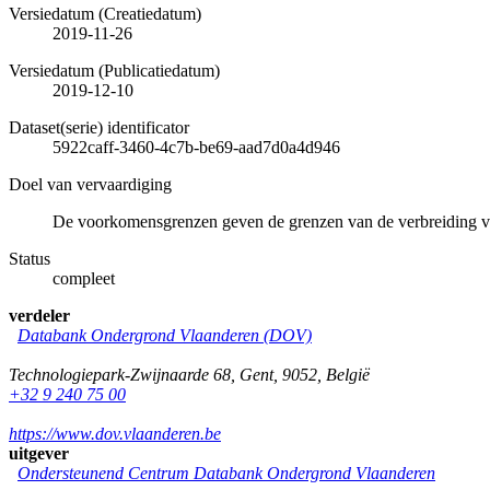
Versiedatum (Creatiedatum)
2019-11-26
Versiedatum (Publicatiedatum)
2019-12-10
Dataset(serie) identificator
5922caff-3460-4c7b-be69-aad7d0a4d946
Doel van vervaardiging
De voorkomensgrenzen geven de grenzen van de verbreiding 
Status
compleet
verdeler
Databank Ondergrond Vlaanderen (DOV)
Technologiepark-Zwijnaarde 68
,
Gent
,
9052
,
België
+32 9 240 75 00
https://www.dov.vlaanderen.be
uitgever
Ondersteunend Centrum Databank Ondergrond Vlaanderen