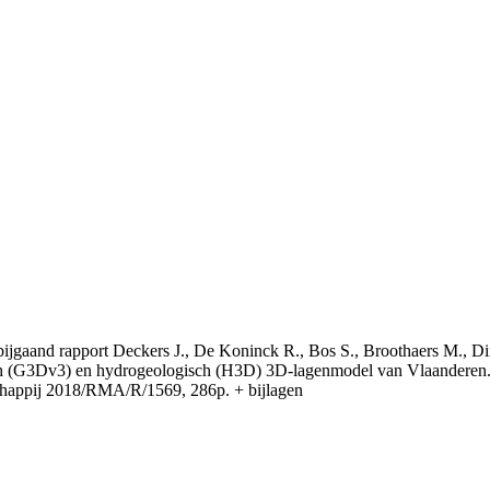
t bijgaand rapport Deckers J., De Koninck R., Bos S., Broothaers M., Di
 (G3Dv3) en hydrogeologisch (H3D) 3D-lagenmodel van Vlaanderen. S
appij 2018/RMA/R/1569, 286p. + bijlagen