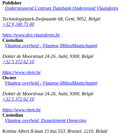
Publisher
Ondersteunend Centrum Databank Ondergrond Vlaanderen
Technologiepark-Zwijnaarde 68
,
Gent
,
9052
,
België
+32 9 240 75 00
https://www.dov.vlaanderen.be
Custodian
Vlaamse overheid - Vlaamse MilieuMaatschappij
Dokter de Moorstraat 24-26
,
Aalst
,
9300
,
België
+32 5 372 62 10
https://www.vmm.be
Owner
Vlaamse overheid - Vlaamse MilieuMaatschappij
Dokter de Moorstraat 24-26
,
Aalst
,
9300
,
België
+32 5 372 62 10
https://www.vmm.be
Custodian
Vlaamse overheid, Departement Omgeving
Koning Albert II-laan 15 bus 553
,
Brussel
,
1210
,
België