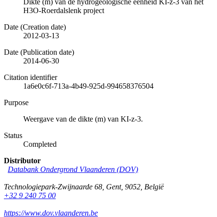
Dikte (m) van de hydrogeologische eenheid KI-z-3 van het
H3O-Roerdalslenk project
Date (Creation date)
2012-03-13
Date (Publication date)
2014-06-30
Citation identifier
1a6e0c6f-713a-4b49-925d-994658376504
Purpose
Weergave van de dikte (m) van KI-z-3.
Status
Completed
Distributor
Databank Ondergrond Vlaanderen (DOV)
Technologiepark-Zwijnaarde 68
,
Gent
,
9052
,
België
+32 9 240 75 00
https://www.dov.vlaanderen.be