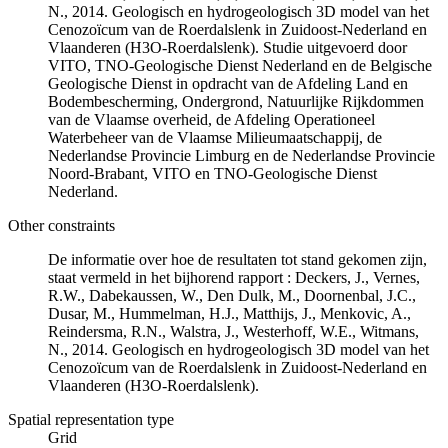
N., 2014. Geologisch en hydrogeologisch 3D model van het
Cenozoïcum van de Roerdalslenk in Zuidoost-Nederland en
Vlaanderen (H3O-Roerdalslenk). Studie uitgevoerd door
VITO, TNO-Geologische Dienst Nederland en de Belgische
Geologische Dienst in opdracht van de Afdeling Land en
Bodembescherming, Ondergrond, Natuurlijke Rijkdommen
van de Vlaamse overheid, de Afdeling Operationeel
Waterbeheer van de Vlaamse Milieumaatschappij, de
Nederlandse Provincie Limburg en de Nederlandse Provincie
Noord-Brabant, VITO en TNO-Geologische Dienst
Nederland.
Other constraints
De informatie over hoe de resultaten tot stand gekomen zijn,
staat vermeld in het bijhorend rapport : Deckers, J., Vernes,
R.W., Dabekaussen, W., Den Dulk, M., Doornenbal, J.C.,
Dusar, M., Hummelman, H.J., Matthijs, J., Menkovic, A.,
Reindersma, R.N., Walstra, J., Westerhoff, W.E., Witmans,
N., 2014. Geologisch en hydrogeologisch 3D model van het
Cenozoïcum van de Roerdalslenk in Zuidoost-Nederland en
Vlaanderen (H3O-Roerdalslenk).
Spatial representation type
Grid