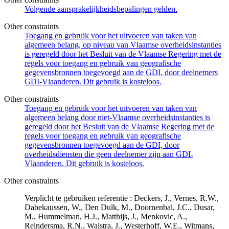
Volgende aansprakelijkheidsbepalingen gelden.
Other constraints
Toegang en gebruik voor het uitvoeren van taken van
algemeen belang, op niveau van Vlaamse overheidsinstanties
is geregeld door het Besluit van de Vlaamse Regering met de
regels voor toegang en gebruik van geografische
gegevensbronnen toegevoegd aan de GDI, door deelnemers
GDI-Vlaanderen. Dit gebruik is kosteloos.
Other constraints
Toegang en gebruik voor het uitvoeren van taken van
algemeen belang door niet-Vlaamse overheidsinstanties is
geregeld door het Besluit van de Vlaamse Regering met de
regels voor toegang en gebruik van geografische
gegevensbronnen toegevoegd aan de GDI, door
overheidsdiensten die geen deelnemer zijn aan GDI-
Vlaanderen. Dit gebruik is kosteloos.
Other constraints
Verplicht te gebruiken referentie : Deckers, J., Vernes, R.W.,
Dabekaussen, W., Den Dulk, M., Doornenbal, J.C., Dusar,
M., Hummelman, H.J., Matthijs, J., Menkovic, A.,
Reindersma, R.N., Walstra, J., Westerhoff, W.E., Witmans,