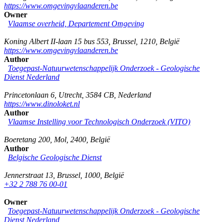
https://www.omgevingvlaanderen.be
Owner
Vlaamse overheid, Departement Omgeving
Koning Albert II-laan 15 bus 553
,
Brussel
,
1210
,
België
https://www.omgevingvlaanderen.be
Author
Toegepast-Natuurwetenschappelijk Onderzoek - Geologische
Dienst Nederland
Princetonlaan 6
,
Utrecht
,
3584 CB
,
Nederland
https://www.dinoloket.nl
Author
Vlaamse Instelling voor Technologisch Onderzoek (VITO)
Boeretang 200
,
Mol
,
2400
,
België
Author
Belgische Geologische Dienst
Jennerstraat 13
,
Brussel
,
1000
,
België
+32 2 788 76 00-01
Owner
Toegepast-Natuurwetenschappelijk Onderzoek - Geologische
Dienst Nederland