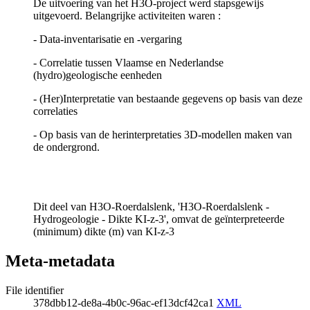
De uitvoering van het H3O-project werd stapsgewijs
uitgevoerd. Belangrijke activiteiten waren :
- Data-inventarisatie en -vergaring
- Correlatie tussen Vlaamse en Nederlandse
(hydro)geologische eenheden
- (Her)Interpretatie van bestaande gegevens op basis van deze
correlaties
- Op basis van de herinterpretaties 3D-modellen maken van
de ondergrond.
Dit deel van H3O-Roerdalslenk, 'H3O-Roerdalslenk -
Hydrogeologie - Dikte KI-z-3', omvat de geïnterpreteerde
(minimum) dikte (m) van KI-z-3
Meta-metadata
File identifier
378dbb12-de8a-4b0c-96ac-ef13dcf42ca1
XML