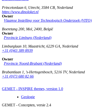
Princetonlaan 6
,
Utrecht
,
3584 CB
,
Nederland
https://www.dinoloket.nl
Owner
Vlaamse Instelling voor Technologisch Onderzoek (VITO)
Boeretang 200
,
Mol
,
2400
,
België
Owner
Provincie Limburg (Nederland)
Limburglaan 10
,
Maastricht
,
6229 GA
,
Nederland
+31 (0)43 389 8939
Owner
Provincie Noord-Brabant (Nederland)
Brabantlaan 1
,
's-Hertogenbosch
,
5216 TV
,
Nederland
+31 (0)73 680 82 66
GEMET - INSPIRE themes, version 1.0
Geologie
GEMET - Concepten, versie 2.4