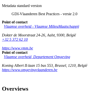
Metadata standard version
GDI-Vlaanderen Best Practices - versie 2.0
Point of contact
Vlaamse overheid - Vlaamse MilieuMaatschappij
Dokter de Moorstraat 24-26
,
Aalst
,
9300
,
België
+32 5 372 62 10
https://www.vmm.be
Point of contact
Vlaamse overheid, Departement Omgeving
Koning Albert II-laan 15 bus 553
,
Brussel
,
1210
,
België
https://www.omgevingvlaanderen.be
Overviews