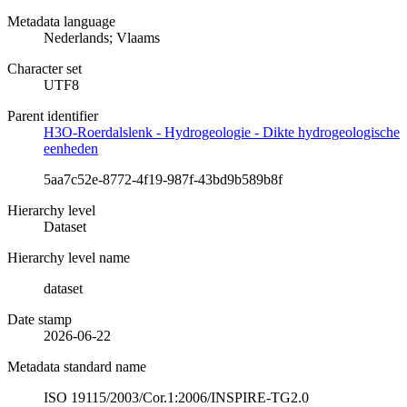
Metadata language
Nederlands; Vlaams
Character set
UTF8
Parent identifier
H3O-Roerdalslenk - Hydrogeologie - Dikte hydrogeologische
eenheden
5aa7c52e-8772-4f19-987f-43bd9b589b8f
Hierarchy level
Dataset
Hierarchy level name
dataset
Date stamp
2026-06-22
Metadata standard name
ISO 19115/2003/Cor.1:2006/INSPIRE-TG2.0