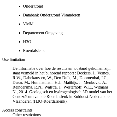
Ondergrond
Databank Ondergrond Vlaanderen
VMM
Departement Omgeving
H3O
Roerdalslenk
Use limitation
De informatie over hoe de resultaten tot stand gekomen zijn,
staat vermeld in het bijhorend rapport : Deckers, J., Vernes,
R.W., Dabekaussen, W., Den Dulk, M., Doornenbal, J.C.,
Dusar, M., Hummelman, H.J., Matthijs, J., Menkovic, A.,
Reindersma, R.N., Walstra, J., Westerhoff, W.E., Witmans,
N., 2014. Geologisch en hydrogeologisch 3D model van het
Cenozoïcum van de Roerdalslenk in Zuidoost-Nederland en
Vlaanderen (H3O-Roerdalslenk).
Access constraints
Other restrictions