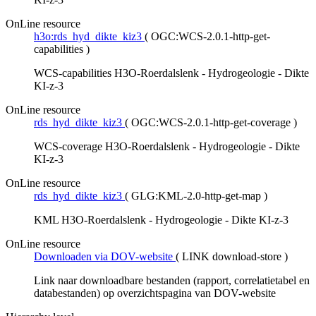
OnLine resource
h3o:rds_hyd_dikte_kiz3
(
OGC:WCS-2.0.1-http-get-
capabilities
)
WCS-capabilities H3O-Roerdalslenk - Hydrogeologie - Dikte
KI-z-3
OnLine resource
rds_hyd_dikte_kiz3
(
OGC:WCS-2.0.1-http-get-coverage
)
WCS-coverage H3O-Roerdalslenk - Hydrogeologie - Dikte
KI-z-3
OnLine resource
rds_hyd_dikte_kiz3
(
GLG:KML-2.0-http-get-map
)
KML H3O-Roerdalslenk - Hydrogeologie - Dikte KI-z-3
OnLine resource
Downloaden via DOV-website
(
LINK download-store
)
Link naar downloadbare bestanden (rapport, correlatietabel en
databestanden) op overzichtspagina van DOV-website