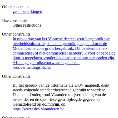
Other constraints
geen beperkingen
Use constraints
Other restrictions
Other constraints
In uitvoering van het Vlaamse decreet voor hergebruik van
overheidsinformatie, is het hergebruik geregeld d.m.v. de
Modellicentie voor gratis hergebruik. Dit betekent dat elk
commercieel of niet-commercieel hergebruik voor onbepaalde
duur is toegelaten, zonder dat daar kosten aan verbonden zijn.
Als enige gebruiksvoorwaarde geldt een
bronvermeldingsplicht.
Other constraints
Bij het gebruik van de informatie die DOV aanbiedt, dient
steeds volgende standaardreferentie gebruikt te worden:
Databank Ondergrond Vlaanderen - (vermelding van de
beheerder en de specifieke geraadpleegde gegevens) -
Geraadpleegd op dd/mm/jjjj, op
https://www.dov.vlaanderen.be
Other constraints