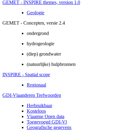
GEMET - INSPIRE themes, version 1.0
Geologie
GEMET - Concepten, versie 2.4
ondergrond
hydrogeologie
(diep) grondwater
(natuurlijke) hulpbronnen
INSPIRE - Spatial scope
Regionaal
GDI-Vlaanderen Trefwoorden
Herbruikbaar
Kosteloos
Vlaamse Open data
Toegevoegd GDI-Vl
Geografische gegevens