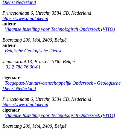
Dienst Nederland
Princetonlaan 6
,
Utrecht
,
3584 CB
,
Nederland
https://www.dinoloket.nl
auteur
Vlaamse Instelling voor Technologisch Onderzoek (VITO)
Boeretang 200
,
Mol
,
2400
,
België
auteur
Belgische Geologische Dienst
Jennerstraat 13
,
Brussel
,
1000
,
België
+32 2 788 76 00-01
eigenaar
Toegepast-Natuurwetenschappelijk Onderzoek - Geologische
Dienst Nederland
Princetonlaan 6
,
Utrecht
,
3584 CB
,
Nederland
https://www.dinoloket.nl
eigenaar
Vlaamse Instelling voor Technologisch Onderzoek (VITO)
Boeretang 200
,
Mol
,
2400
,
België