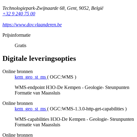
Technologiepark-Zwijnaarde 68
,
Gent
,
9052
,
België
+32 9 240 75 00
https://www.dov.vlaanderen.be
Prijsinformatie
Gratis
Digitale leveringsopties
Online bronnen
kem_geo_st_ms
(
OGC:WMS
)
WMS-endpoint H3O-De Kempen - Geologie- Steunpunten
Formatie van Maassluis
Online bronnen
kem_geo_st_ms
(
OGC:WMS-1.3.0-http-get-capabilities
)
WMS-capabilities H3O-De Kempen - Geologie- Steunpunten
Formatie van Maassluis
Online bronnen