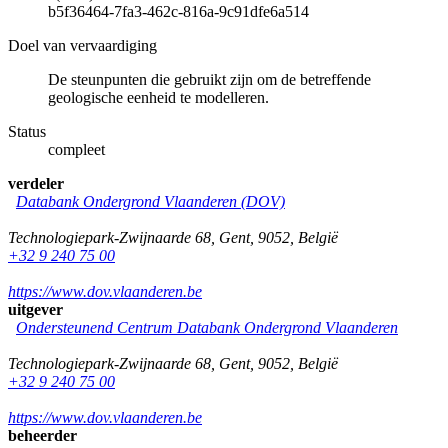
b5f36464-7fa3-462c-816a-9c91dfe6a514
Doel van vervaardiging
De steunpunten die gebruikt zijn om de betreffende
geologische eenheid te modelleren.
Status
compleet
verdeler
Databank Ondergrond Vlaanderen (DOV)
Technologiepark-Zwijnaarde 68
,
Gent
,
9052
,
België
+32 9 240 75 00
https://www.dov.vlaanderen.be
uitgever
Ondersteunend Centrum Databank Ondergrond Vlaanderen
Technologiepark-Zwijnaarde 68
,
Gent
,
9052
,
België
+32 9 240 75 00
https://www.dov.vlaanderen.be
beheerder