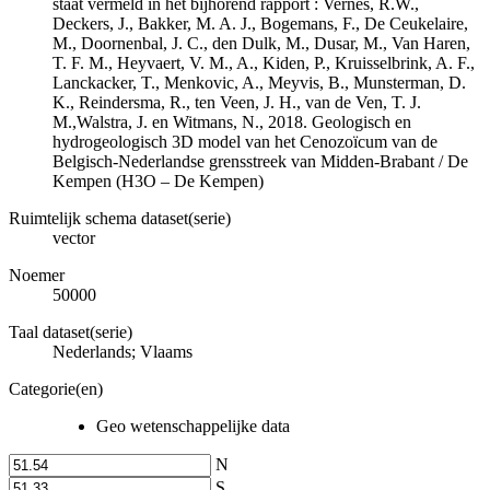
staat vermeld in het bijhorend rapport : Vernes, R.W.,
Deckers, J., Bakker, M. A. J., Bogemans, F., De Ceukelaire,
M., Doornenbal, J. C., den Dulk, M., Dusar, M., Van Haren,
T. F. M., Heyvaert, V. M., A., Kiden, P., Kruisselbrink, A. F.,
Lanckacker, T., Menkovic, A., Meyvis, B., Munsterman, D.
K., Reindersma, R., ten Veen, J. H., van de Ven, T. J.
M.,Walstra, J. en Witmans, N., 2018. Geologisch en
hydrogeologisch 3D model van het Cenozoïcum van de
Belgisch-Nederlandse grensstreek van Midden-Brabant / De
Kempen (H3O – De Kempen)
Ruimtelijk schema dataset(serie)
vector
Noemer
50000
Taal dataset(serie)
Nederlands; Vlaams
Categorie(en)
Geo wetenschappelijke data
N
S