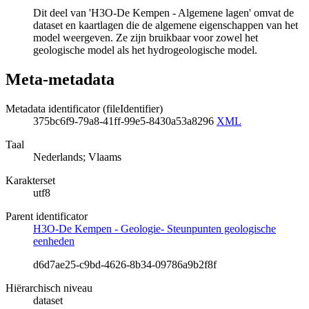
Dit deel van 'H3O-De Kempen - Algemene lagen' omvat de
dataset en kaartlagen die de algemene eigenschappen van het
model weergeven. Ze zijn bruikbaar voor zowel het
geologische model als het hydrogeologische model.
Meta-metadata
Metadata identificator (fileIdentifier)
375bc6f9-79a8-41ff-99e5-8430a53a8296
XML
Taal
Nederlands; Vlaams
Karakterset
utf8
Parent identificator
H3O-De Kempen - Geologie- Steunpunten geologische
eenheden
d6d7ae25-c9bd-4626-8b34-09786a9b2f8f
Hiërarchisch niveau
dataset