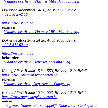
Vlaamse overheid - Vlaamse MilieuMaatschappij
Dokter de Moorstraat 24-26
,
Aalst
,
9300
,
België
+32 5 372 62 10
https://www.vmm.be
eigenaar
Vlaamse overheid - Vlaamse MilieuMaatschappij
Dokter de Moorstraat 24-26
,
Aalst
,
9300
,
België
+32 5 372 62 10
https://www.vmm.be
beheerder
Vlaamse overheid, Departement Omgeving
Koning Albert II-laan 15 bus 553
,
Brussel
,
1210
,
België
https://www.omgevingvlaanderen.be
eigenaar
Vlaamse overheid, Departement Omgeving
Koning Albert II-laan 15 bus 553
,
Brussel
,
1210
,
België
https://www.omgevingvlaanderen.be
auteur
Toegepast-Natuurwetenschappelijk Onderzoek - Geologische