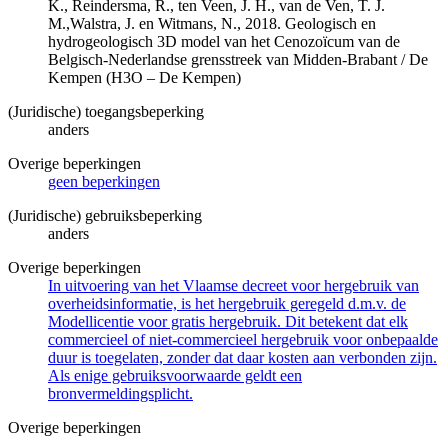
K., Reindersma, R., ten Veen, J. H., van de Ven, T. J.
M.,Walstra, J. en Witmans, N., 2018. Geologisch en
hydrogeologisch 3D model van het Cenozoïcum van de
Belgisch-Nederlandse grensstreek van Midden-Brabant / De
Kempen (H3O – De Kempen)
(Juridische) toegangsbeperking
anders
Overige beperkingen
geen beperkingen
(Juridische) gebruiksbeperking
anders
Overige beperkingen
In uitvoering van het Vlaamse decreet voor hergebruik van
overheidsinformatie, is het hergebruik geregeld d.m.v. de
Modellicentie voor gratis hergebruik. Dit betekent dat elk
commercieel of niet-commercieel hergebruik voor onbepaalde
duur is toegelaten, zonder dat daar kosten aan verbonden zijn.
Als enige gebruiksvoorwaarde geldt een
bronvermeldingsplicht.
Overige beperkingen