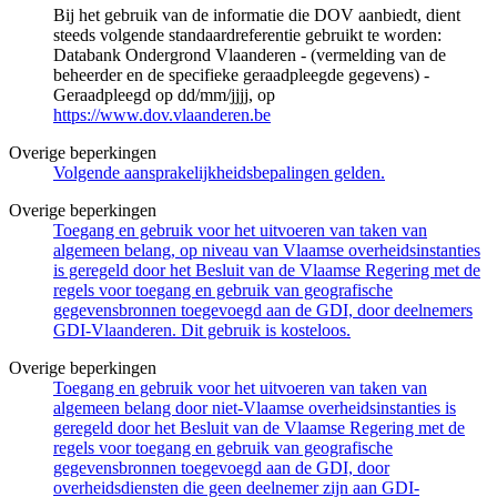
Bij het gebruik van de informatie die DOV aanbiedt, dient
steeds volgende standaardreferentie gebruikt te worden:
Databank Ondergrond Vlaanderen - (vermelding van de
beheerder en de specifieke geraadpleegde gegevens) -
Geraadpleegd op dd/mm/jjjj, op
https://www.dov.vlaanderen.be
Overige beperkingen
Volgende aansprakelijkheidsbepalingen gelden.
Overige beperkingen
Toegang en gebruik voor het uitvoeren van taken van
algemeen belang, op niveau van Vlaamse overheidsinstanties
is geregeld door het Besluit van de Vlaamse Regering met de
regels voor toegang en gebruik van geografische
gegevensbronnen toegevoegd aan de GDI, door deelnemers
GDI-Vlaanderen. Dit gebruik is kosteloos.
Overige beperkingen
Toegang en gebruik voor het uitvoeren van taken van
algemeen belang door niet-Vlaamse overheidsinstanties is
geregeld door het Besluit van de Vlaamse Regering met de
regels voor toegang en gebruik van geografische
gegevensbronnen toegevoegd aan de GDI, door
overheidsdiensten die geen deelnemer zijn aan GDI-