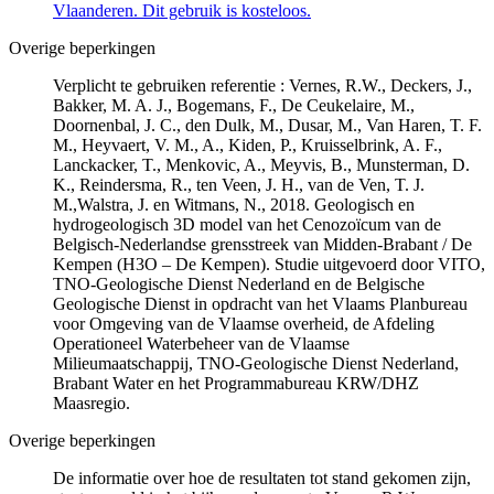
Vlaanderen. Dit gebruik is kosteloos.
Overige beperkingen
Verplicht te gebruiken referentie : Vernes, R.W., Deckers, J.,
Bakker, M. A. J., Bogemans, F., De Ceukelaire, M.,
Doornenbal, J. C., den Dulk, M., Dusar, M., Van Haren, T. F.
M., Heyvaert, V. M., A., Kiden, P., Kruisselbrink, A. F.,
Lanckacker, T., Menkovic, A., Meyvis, B., Munsterman, D.
K., Reindersma, R., ten Veen, J. H., van de Ven, T. J.
M.,Walstra, J. en Witmans, N., 2018. Geologisch en
hydrogeologisch 3D model van het Cenozoïcum van de
Belgisch-Nederlandse grensstreek van Midden-Brabant / De
Kempen (H3O – De Kempen). Studie uitgevoerd door VITO,
TNO-Geologische Dienst Nederland en de Belgische
Geologische Dienst in opdracht van het Vlaams Planbureau
voor Omgeving van de Vlaamse overheid, de Afdeling
Operationeel Waterbeheer van de Vlaamse
Milieumaatschappij, TNO-Geologische Dienst Nederland,
Brabant Water en het Programmabureau KRW/DHZ
Maasregio.
Overige beperkingen
De informatie over hoe de resultaten tot stand gekomen zijn,