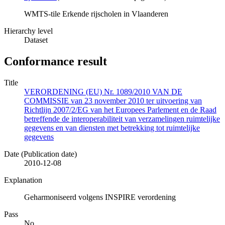
WMTS-tile Erkende rijscholen in Vlaanderen
Hierarchy level
Dataset
Conformance result
Title
VERORDENING (EU) Nr. 1089/2010 VAN DE
COMMISSIE van 23 november 2010 ter uitvoering van
Richtlijn 2007/2/EG van het Europees Parlement en de Raad
betreffende de interoperabiliteit van verzamelingen ruimtelijke
gegevens en van diensten met betrekking tot ruimtelijke
gegevens
Date (Publication date)
2010-12-08
Explanation
Geharmoniseerd volgens INSPIRE verordening
Pass
No