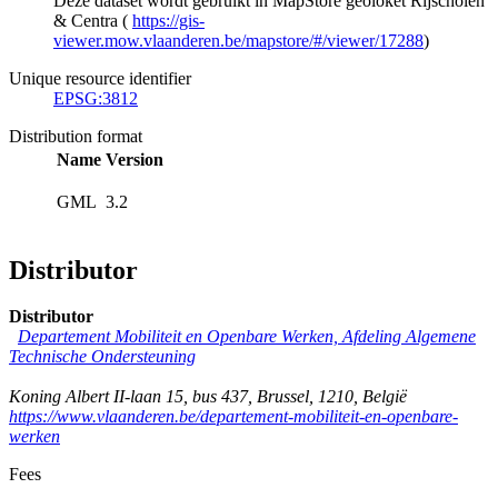
Deze dataset wordt gebruikt in MapStore geoloket Rijscholen
& Centra (
https://gis-
viewer.mow.vlaanderen.be/mapstore/#/viewer/17288
)
Unique resource identifier
EPSG:3812
Distribution format
Name
Version
GML
3.2
Distributor
Distributor
Departement Mobiliteit en Openbare Werken, Afdeling Algemene
Technische Ondersteuning
Koning Albert II-laan 15, bus 437
,
Brussel
,
1210
,
België
https://www.vlaanderen.be/departement-mobiliteit-en-openbare-
werken
Fees