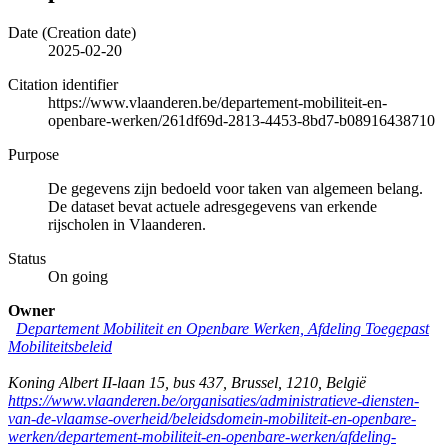
Date (Creation date)
2025-02-20
Citation identifier
https://www.vlaanderen.be/departement-mobiliteit-en-
openbare-werken/261df69d-2813-4453-8bd7-b08916438710
Purpose
De gegevens zijn bedoeld voor taken van algemeen belang.
De dataset bevat actuele adresgegevens van erkende
rijscholen in Vlaanderen.
Status
On going
Owner
Departement Mobiliteit en Openbare Werken, Afdeling Toegepast
Mobiliteitsbeleid
Koning Albert II-laan 15, bus 437
,
Brussel
,
1210
,
België
https://www.vlaanderen.be/organisaties/administratieve-diensten-
van-de-vlaamse-overheid/beleidsdomein-mobiliteit-en-openbare-
werken/departement-mobiliteit-en-openbare-werken/afdeling-