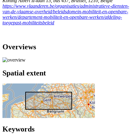
Koning Albert II-laan 15, bus 437
,
Brussel
,
1210
,
België
https://www.vlaanderen.be/organisaties/administratieve-diensten-
van-de-vlaamse-overheid/beleidsdomein-mobiliteit-en-openbare-
werken/departement-mobiliteit-en-openbare-werken/afdeling-
toegepast-mobiliteitsbeleid
Overviews
Spatial extent
Keywords