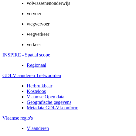
volwassenenonderwijs
vervoer
wegvervoer
wegverkeer
verkeer
INSPIRE - Spatial scope
Regionaal
GDI-Vlaanderen Trefwoorden
Herbruikbaar
Kosteloos
Vlaamse Open data
Geografische gegevens
Metadata GDI-Vl-conform
Vlaamse regio's
Vlaanderen