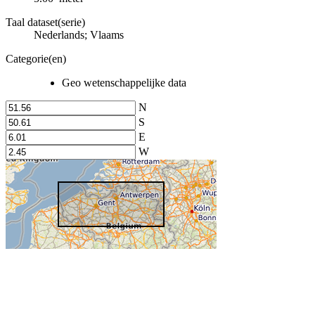
Taal dataset(serie)
Nederlands; Vlaams
Categorie(en)
Geo wetenschappelijke data
N
S
E
W