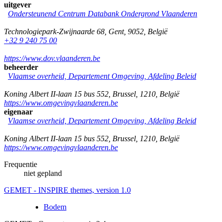
uitgever
Ondersteunend Centrum Databank Ondergrond Vlaanderen
Technologiepark-Zwijnaarde 68
,
Gent
,
9052
,
België
+32 9 240 75 00
https://www.dov.vlaanderen.be
beheerder
Vlaamse overheid, Departement Omgeving, Afdeling Beleid
Koning Albert II-laan 15 bus 552
,
Brussel
,
1210
,
België
https://www.omgevingvlaanderen.be
eigenaar
Vlaamse overheid, Departement Omgeving, Afdeling Beleid
Koning Albert II-laan 15 bus 552
,
Brussel
,
1210
,
België
https://www.omgevingvlaanderen.be
Frequentie
niet gepland
GEMET - INSPIRE themes, version 1.0
Bodem