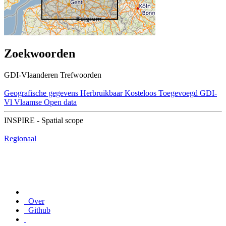
Zoekwoorden
GDI-Vlaanderen Trefwoorden
Geografische gegevens
Herbruikbaar
Kosteloos
Toegevoegd GDI-
Vl
Vlaamse Open data
INSPIRE - Spatial scope
Regionaal
Over
Github