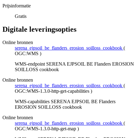
Prijsinformatie
Gratis
Digitale leveringsopties
Online bronnen
serena_ejpsoil_be_flanders_erosion_soilloss_cookbook
(
OGC:WMS
)
WMS-endpoint SERENA EJPSOIL BE Flanders EROSION
SOILLOSS cookbook
Online bronnen
serena_ejpsoil_be_flanders_erosion_soilloss_cookbook
(
OGC:WMS-1.3.0-http-get-capabilities
)
WMS-capabilities SERENA EJPSOIL BE Flanders
EROSION SOILLOSS cookbook
Online bronnen
serena_ejpsoil_be_flanders_erosion_soilloss_cookbook
(
OGC:WMS-1.3.0-http-get-map
)