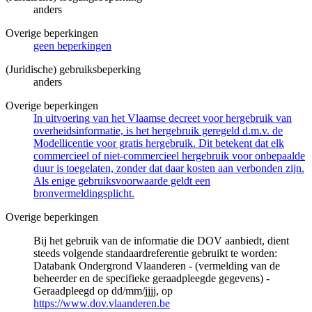
anders
Overige beperkingen
geen beperkingen
(Juridische) gebruiksbeperking
anders
Overige beperkingen
In uitvoering van het Vlaamse decreet voor hergebruik van
overheidsinformatie, is het hergebruik geregeld d.m.v. de
Modellicentie voor gratis hergebruik. Dit betekent dat elk
commercieel of niet-commercieel hergebruik voor onbepaalde
duur is toegelaten, zonder dat daar kosten aan verbonden zijn.
Als enige gebruiksvoorwaarde geldt een
bronvermeldingsplicht.
Overige beperkingen
Bij het gebruik van de informatie die DOV aanbiedt, dient
steeds volgende standaardreferentie gebruikt te worden:
Databank Ondergrond Vlaanderen - (vermelding van de
beheerder en de specifieke geraadpleegde gegevens) -
Geraadpleegd op dd/mm/jjjj, op
https://www.dov.vlaanderen.be