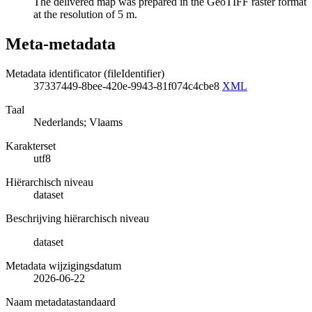
The delivered map was prepared in the GeoTIFF raster format
at the resolution of 5 m.
Meta-metadata
Metadata identificator (fileIdentifier)
37337449-8bee-420e-9943-81f074c4cbe8
XML
Taal
Nederlands; Vlaams
Karakterset
utf8
Hiërarchisch niveau
dataset
Beschrijving hiërarchisch niveau
dataset
Metadata wijzigingsdatum
2026-06-22
Naam metadatastandaard