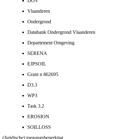
DOV
Vlaanderen
Ondergrond
Databank Ondergrond Vlaanderen
Departement Omgeving
SERENA
EJPSOIL
Grant n 862695
D3.3
WP3
Task 3.2
EROSION
SOILLOSS
(Juridische) toegangsbeperking