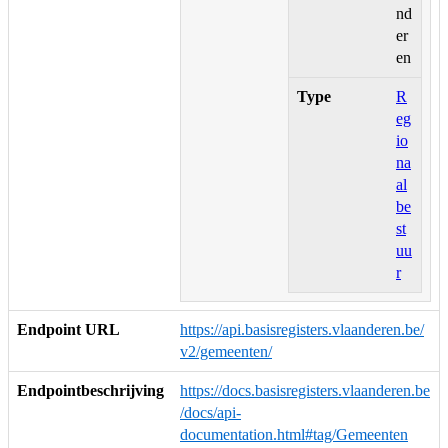
nd
er
en
Type
R
eg
io
na
al
be
st
uu
r
Endpoint URL
https://api.basisregisters.vlaanderen.be/
v2/gemeenten/
Endpointbeschrijving
https://docs.basisregisters.vlaanderen.be
/docs/api-
documentation.html#tag/Gemeenten