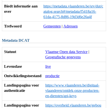
Biedt informatie aan
https://metadata.vlaanderen.be/srv/dut/c
over
atalog.search#/metadata/f5418a16-
61da-4175-8d86-19d3d6e26a4f
Trefwoord
Gemeenten
|
Adressen
Metadata DCAT
Statuut
Vlaamse Open data Service
|
Geografische gegevens
Levensfase
live
Ontwikkelingstoestand
productie
Landingspagina voor
https://www.vlaanderen.be/digitaal-
authenticatie
vlaanderen/ontdek-onze-producten-
en-diensten/api-keys
Landingspagina voor
https://overheid.vlaanderen.be/gebou