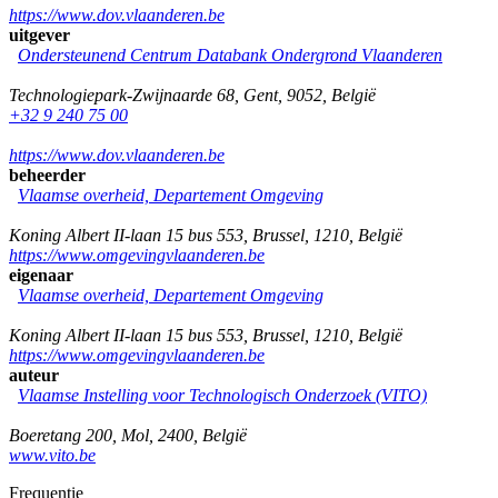
https://www.dov.vlaanderen.be
uitgever
Ondersteunend Centrum Databank Ondergrond Vlaanderen
Technologiepark-Zwijnaarde 68
,
Gent
,
9052
,
België
+32 9 240 75 00
https://www.dov.vlaanderen.be
beheerder
Vlaamse overheid, Departement Omgeving
Koning Albert II-laan 15 bus 553
,
Brussel
,
1210
,
België
https://www.omgevingvlaanderen.be
eigenaar
Vlaamse overheid, Departement Omgeving
Koning Albert II-laan 15 bus 553
,
Brussel
,
1210
,
België
https://www.omgevingvlaanderen.be
auteur
Vlaamse Instelling voor Technologisch Onderzoek (VITO)
Boeretang 200
,
Mol
,
2400
,
België
www.vito.be
Frequentie