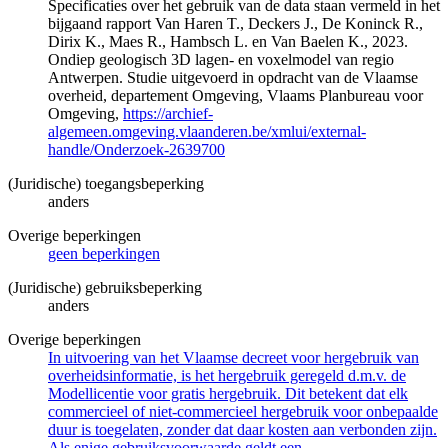
Specificaties over het gebruik van de data staan vermeld in het
bijgaand rapport Van Haren T., Deckers J., De Koninck R.,
Dirix K., Maes R., Hambsch L. en Van Baelen K., 2023.
Ondiep geologisch 3D lagen- en voxelmodel van regio
Antwerpen. Studie uitgevoerd in opdracht van de Vlaamse
overheid, departement Omgeving, Vlaams Planbureau voor
Omgeving,
https://archief-
algemeen.omgeving.vlaanderen.be/xmlui/external-
handle/Onderzoek-2639700
(Juridische) toegangsbeperking
anders
Overige beperkingen
geen beperkingen
(Juridische) gebruiksbeperking
anders
Overige beperkingen
In uitvoering van het Vlaamse decreet voor hergebruik van
overheidsinformatie, is het hergebruik geregeld d.m.v. de
Modellicentie voor gratis hergebruik. Dit betekent dat elk
commercieel of niet-commercieel hergebruik voor onbepaalde
duur is toegelaten, zonder dat daar kosten aan verbonden zijn.
Als enige gebruiksvoorwaarde geldt een