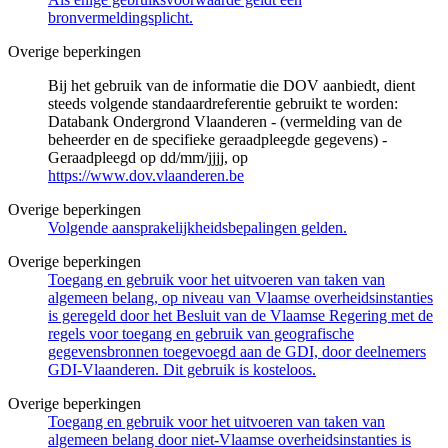
bronvermeldingsplicht.
Overige beperkingen
Bij het gebruik van de informatie die DOV aanbiedt, dient
steeds volgende standaardreferentie gebruikt te worden:
Databank Ondergrond Vlaanderen - (vermelding van de
beheerder en de specifieke geraadpleegde gegevens) -
Geraadpleegd op dd/mm/jjjj, op
https://www.dov.vlaanderen.be
Overige beperkingen
Volgende aansprakelijkheidsbepalingen gelden.
Overige beperkingen
Toegang en gebruik voor het uitvoeren van taken van
algemeen belang, op niveau van Vlaamse overheidsinstanties
is geregeld door het Besluit van de Vlaamse Regering met de
regels voor toegang en gebruik van geografische
gegevensbronnen toegevoegd aan de GDI, door deelnemers
GDI-Vlaanderen. Dit gebruik is kosteloos.
Overige beperkingen
Toegang en gebruik voor het uitvoeren van taken van
algemeen belang door niet-Vlaamse overheidsinstanties is