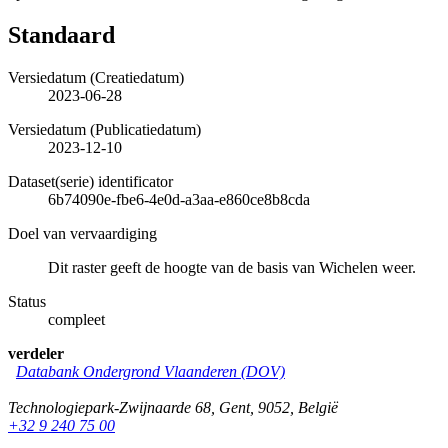
Standaard
Versiedatum (Creatiedatum)
2023-06-28
Versiedatum (Publicatiedatum)
2023-12-10
Dataset(serie) identificator
6b74090e-fbe6-4e0d-a3aa-e860ce8b8cda
Doel van vervaardiging
Dit raster geeft de hoogte van de basis van Wichelen weer.
Status
compleet
verdeler
Databank Ondergrond Vlaanderen (DOV)
Technologiepark-Zwijnaarde 68
,
Gent
,
9052
,
België
+32 9 240 75 00