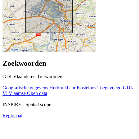
Zoekwoorden
GDI-Vlaanderen Trefwoorden
Geografische gegevens
Herbruikbaar
Kosteloos
Toegevoegd GDI-
Vl
Vlaamse Open data
INSPIRE - Spatial scope
Regionaal