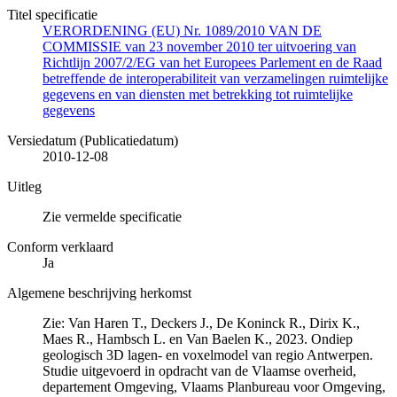
Titel specificatie
VERORDENING (EU) Nr. 1089/2010 VAN DE
COMMISSIE van 23 november 2010 ter uitvoering van
Richtlijn 2007/2/EG van het Europees Parlement en de Raad
betreffende de interoperabiliteit van verzamelingen ruimtelijke
gegevens en van diensten met betrekking tot ruimtelijke
gegevens
Versiedatum (Publicatiedatum)
2010-12-08
Uitleg
Zie vermelde specificatie
Conform verklaard
Ja
Algemene beschrijving herkomst
Zie: Van Haren T., Deckers J., De Koninck R., Dirix K.,
Maes R., Hambsch L. en Van Baelen K., 2023. Ondiep
geologisch 3D lagen- en voxelmodel van regio Antwerpen.
Studie uitgevoerd in opdracht van de Vlaamse overheid,
departement Omgeving, Vlaams Planbureau voor Omgeving,