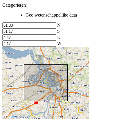
Categorie(en)
Geo wetenschappelijke data
N
S
E
W