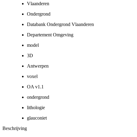
Vlaanderen
Ondergrond
Databank Ondergrond Vlaanderen
Departement Omgeving
model
3D
Antwerpen
voxel
OA v1.1
ondergrond
lithologie
glauconiet
Beschrijving