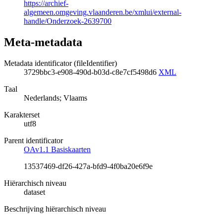
https://archief-
algemeen.omgeving.vlaanderen.be/xmlui/external-
handle/Onderzoek-2639700
Meta-metadata
Metadata identificator (fileIdentifier)
3729bbc3-e908-490d-b03d-c8e7cf5498d6
XML
Taal
Nederlands; Vlaams
Karakterset
utf8
Parent identificator
OAv1.1 Basiskaarten
13537469-df26-427a-bfd9-4f0ba20e6f9e
Hiërarchisch niveau
dataset
Beschrijving hiërarchisch niveau