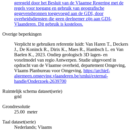
geregeld door het Besluit van de Vlaamse Regering met de
regels voor toegang en gebruik van geografische
gegevensbronnen toegevoegd aan de GDI, door
overheidsdiensten die geen deelnemer zijn aan GDI-
Vlaanderen. Dit gebruik is kosteloos.
Overige beperkingen
Verplicht te gebruiken referentie luidt: Van Haren T., Deckers
J., De Koninck R., Dirix K., Maes R., Hambsch L. en Van
Baelen K., 2023. Ondiep geologisch 3D lagen- en
voxelmodel van regio Antwerpen. Studie uitgevoerd in
opdracht van de Vlaamse overheid, departement Omgeving,
Vlaams Planbureau voor Omgeving,
https://archief-
algemeen.omgeving.vlaanderen.be/xmlui/external-
handle/Onderzoek-2639700
Ruimtelijk schema dataset(serie)
grid
Grondresolutie
25.00 meter
Taal dataset(serie)
Nederlands; Vlaams