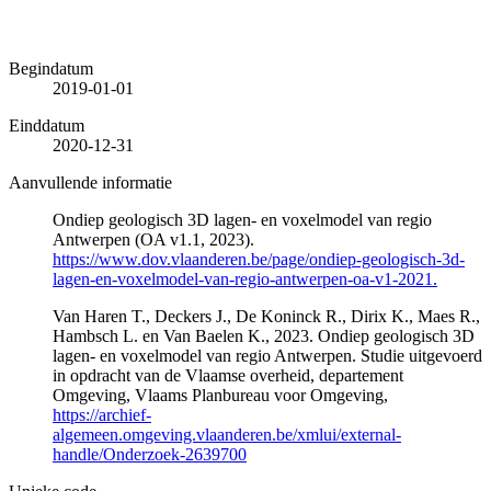
Begindatum
2019-01-01
Einddatum
2020-12-31
Aanvullende informatie
Ondiep geologisch 3D lagen- en voxelmodel van regio
Antwerpen (OA v1.1, 2023).
https://www.dov.vlaanderen.be/page/ondiep-geologisch-3d-
lagen-en-voxelmodel-van-regio-antwerpen-oa-v1-2021.
Van Haren T., Deckers J., De Koninck R., Dirix K., Maes R.,
Hambsch L. en Van Baelen K., 2023. Ondiep geologisch 3D
lagen- en voxelmodel van regio Antwerpen. Studie uitgevoerd
in opdracht van de Vlaamse overheid, departement
Omgeving, Vlaams Planbureau voor Omgeving,
https://archief-
algemeen.omgeving.vlaanderen.be/xmlui/external-
handle/Onderzoek-2639700