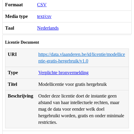
Formaat
CSV
Media type
text/csv
Taal
Nederlands
Licentie Document
URI
https://data.vlaanderen.be/id/licentie/modellice
ntie-gratis-hergebruik/v1.0
Type
Verplichte bronvermelding
Titel
Modellicentie voor gratis hergebruik
Beschrijving
Onder deze licentie doet de instantie geen
afstand van haar intellectuele rechten, maar
mag de data voor eender welk doel
hergebruikt worden, gratis en onder minimale
restricties.