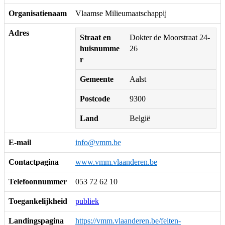
Organisatienaam
Vlaamse Milieumaatschappij
Adres
Straat en
Dokter de Moorstraat 24-
huisnumme
26
r
Gemeente
Aalst
Postcode
9300
Land
België
E-mail
info@vmm.be
Contactpagina
www.vmm.vlaanderen.be
Telefoonnummer
053 72 62 10
Toegankelijkheid
publiek
Landingspagina
https://vmm.vlaanderen.be/feiten-