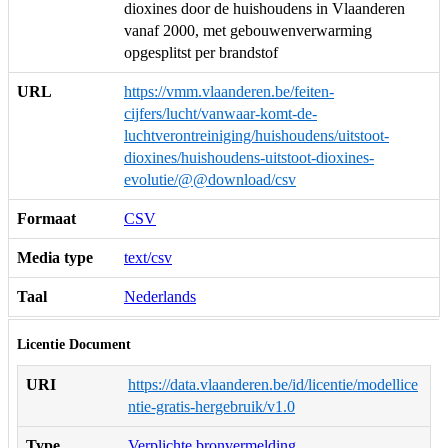
dioxines door de huishoudens in Vlaanderen
vanaf 2000, met gebouwenverwarming
opgesplitst per brandstof
URL
https://vmm.vlaanderen.be/feiten-
cijfers/lucht/vanwaar-komt-de-
luchtverontreiniging/huishoudens/uitstoot-
dioxines/huishoudens-uitstoot-dioxines-
evolutie/@@download/csv
Formaat
CSV
Media type
text/csv
Taal
Nederlands
Licentie Document
URI
https://data.vlaanderen.be/id/licentie/modellice
ntie-gratis-hergebruik/v1.0
Type
Verplichte bronvermelding