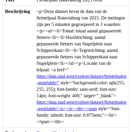
Beschrijving
<p>Deze dataset bevat de data van de
fietstelpaal Bataviabrug van 2023. De metingen
zijn per 5 minuten gegroepeerd in 3 waarden:
</p><ul><li>Totaal: totaal aantal gepasseerde
fietsers</li><li>Hoofdrichting: aantal
gepasseerde fietsers van Stapelplein naar
Schipperskaai</li><li>Tegenrichting: aantal
gepasseerde fietsers van Schipperskaai naar
Stapelplein</li></ul><p>Locatie van de
telpaal: <a href="
https://data.stad.gent/explore/dataset/fietstelpalen
-gent/table/"
style="background-color: rgb(255,
255, 255); font-family: sans-serif; font-size:
14px; font-weight: 400;" target="_blank">
https://data.stad.gent/explore/dataset/fietstelpalen
-gent/table/</a></p><div><span
style="font-
family: inherit; font-size: 0.875rem;"><br/>
</span></div>