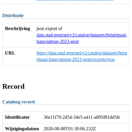
Distributie
Beschrijving
json export of
data.stad.gent/api/v2/catalog/datasets/fietstelpaal-
bataviabrug-2023-gent
URL
https://data.stad.gent/api/v2/catalog/datasets/fietst
elpaal-bataviabrug-2023-gent/exports/json
Record
Cataloog record
Identificator
36e11f79-2d54-34e5-a411-a895f81dd5fe
Wijzigingsdatum
2026-08-08T01:30:06.232Z