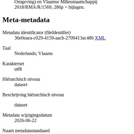
Omgeving) en Vlaamse Milieumaatschappij
2018/RMA/R/1569, 286p + bijlagen.
Meta-metadata
Metadata identificator (fileIdentifier)
36e0eaea-c029-4159-aacb-2709413ac486
XML
Taal
Nederlands; Vlaams
Karakterset
utf8
Hiërarchisch niveau
dataset
Beschrijving hiërarchisch niveau
dataset
Metadata wijzigingsdatum
2026-06-22
Naam metadatastandaard