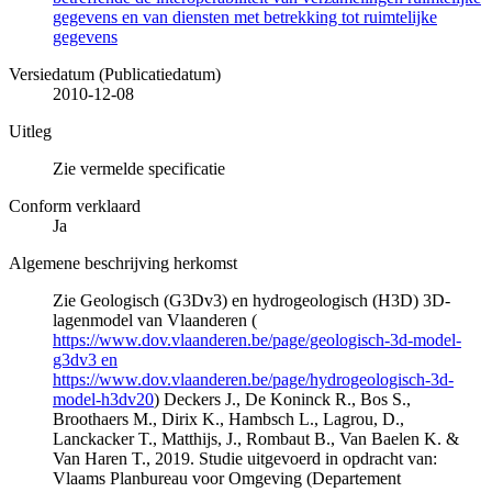
gegevens en van diensten met betrekking tot ruimtelijke
gegevens
Versiedatum (Publicatiedatum)
2010-12-08
Uitleg
Zie vermelde specificatie
Conform verklaard
Ja
Algemene beschrijving herkomst
Zie Geologisch (G3Dv3) en hydrogeologisch (H3D) 3D-
lagenmodel van Vlaanderen (
https://www.dov.vlaanderen.be/page/geologisch-3d-model-
g3dv3 en
https://www.dov.vlaanderen.be/page/hydrogeologisch-3d-
model-h3dv20
) Deckers J., De Koninck R., Bos S.,
Broothaers M., Dirix K., Hambsch L., Lagrou, D.,
Lanckacker T., Matthijs, J., Rombaut B., Van Baelen K. &
Van Haren T., 2019. Studie uitgevoerd in opdracht van:
Vlaams Planbureau voor Omgeving (Departement