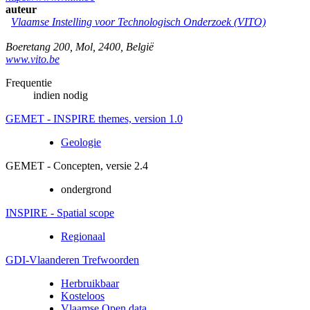
auteur
Vlaamse Instelling voor Technologisch Onderzoek (VITO)
Boeretang 200
,
Mol
,
2400
,
België
www.vito.be
Frequentie
indien nodig
GEMET - INSPIRE themes, version 1.0
Geologie
GEMET - Concepten, versie 2.4
ondergrond
INSPIRE - Spatial scope
Regionaal
GDI-Vlaanderen Trefwoorden
Herbruikbaar
Kosteloos
Vlaamse Open data