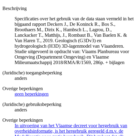
Beschrijving
Specificaties over het gebruik van de data staan vermeld in het
bijgaand rapport Deckers J., De Koninck R., Bos S.,
Broothaers M., Dirix K., Hambsch L., Lagrou, D.,
Lanckacker T., Matthijs, J., Rombaut B., Van Baelen K. &
Van Haren T., 2019. Geologisch (G3Dv3) en
hydrogeologisch (H3D) 3D-lagenmodel van Vlaanderen.
Studie uitgevoerd in opdracht van: Vlaams Planbureau voor
Omgeving (Departement Omgeving) en Vlaamse
Milieumaatschappij 2018/RMA/R/1569, 286p. + bijlagen
(Juridische) toegangsbeperking
anders
Overige beperkingen
geen beperkingen
(Juridische) gebruiksbeperking
anders
Overige beperkingen
In uitvoering van het Vlaamse decreet voor hergebruik van
overheidsinformatie, is het hergebruik geregeld d.m.v. de