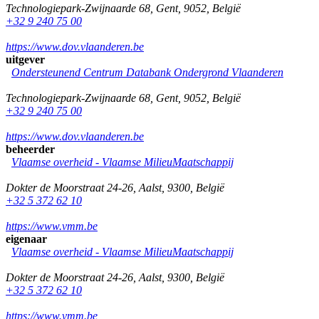
Technologiepark-Zwijnaarde 68
,
Gent
,
9052
,
België
+32 9 240 75 00
https://www.dov.vlaanderen.be
uitgever
Ondersteunend Centrum Databank Ondergrond Vlaanderen
Technologiepark-Zwijnaarde 68
,
Gent
,
9052
,
België
+32 9 240 75 00
https://www.dov.vlaanderen.be
beheerder
Vlaamse overheid - Vlaamse MilieuMaatschappij
Dokter de Moorstraat 24-26
,
Aalst
,
9300
,
België
+32 5 372 62 10
https://www.vmm.be
eigenaar
Vlaamse overheid - Vlaamse MilieuMaatschappij
Dokter de Moorstraat 24-26
,
Aalst
,
9300
,
België
+32 5 372 62 10
https://www.vmm.be