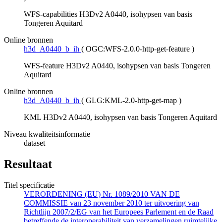
WFS-capabilities H3Dv2 A0440, isohypsen van basis
Tongeren Aquitard
Online bronnen
h3d_A0440_b_ih
(
OGC:WFS-2.0.0-http-get-feature
)
WFS-feature H3Dv2 A0440, isohypsen van basis Tongeren
Aquitard
Online bronnen
h3d_A0440_b_ih
(
GLG:KML-2.0-http-get-map
)
KML H3Dv2 A0440, isohypsen van basis Tongeren Aquitard
Niveau kwaliteitsinformatie
dataset
Resultaat
Titel specificatie
VERORDENING (EU) Nr. 1089/2010 VAN DE
COMMISSIE van 23 november 2010 ter uitvoering van
Richtlijn 2007/2/EG van het Europees Parlement en de Raad
betreffende de interoperabiliteit van verzamelingen ruimtelijke