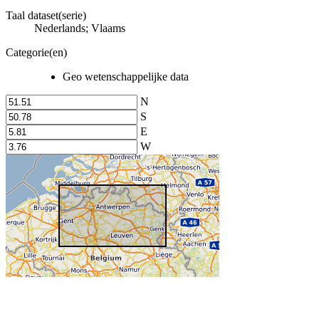
Taal dataset(serie)
Nederlands; Vlaams
Categorie(en)
Geo wetenschappelijke data
N
S
E
W