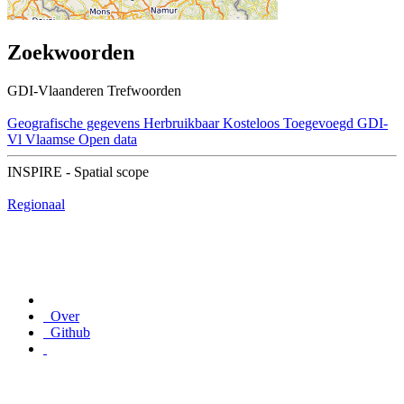
Zoekwoorden
GDI-Vlaanderen Trefwoorden
Geografische gegevens
Herbruikbaar
Kosteloos
Toegevoegd GDI-
Vl
Vlaamse Open data
INSPIRE - Spatial scope
Regionaal
Over
Github