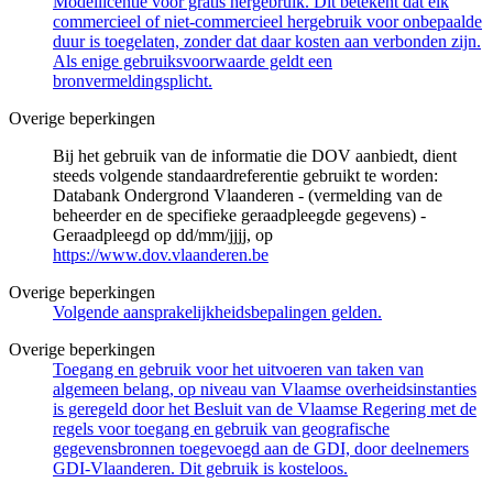
Modellicentie voor gratis hergebruik. Dit betekent dat elk
commercieel of niet-commercieel hergebruik voor onbepaalde
duur is toegelaten, zonder dat daar kosten aan verbonden zijn.
Als enige gebruiksvoorwaarde geldt een
bronvermeldingsplicht.
Overige beperkingen
Bij het gebruik van de informatie die DOV aanbiedt, dient
steeds volgende standaardreferentie gebruikt te worden:
Databank Ondergrond Vlaanderen - (vermelding van de
beheerder en de specifieke geraadpleegde gegevens) -
Geraadpleegd op dd/mm/jjjj, op
https://www.dov.vlaanderen.be
Overige beperkingen
Volgende aansprakelijkheidsbepalingen gelden.
Overige beperkingen
Toegang en gebruik voor het uitvoeren van taken van
algemeen belang, op niveau van Vlaamse overheidsinstanties
is geregeld door het Besluit van de Vlaamse Regering met de
regels voor toegang en gebruik van geografische
gegevensbronnen toegevoegd aan de GDI, door deelnemers
GDI-Vlaanderen. Dit gebruik is kosteloos.