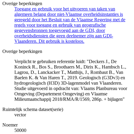
Overige beperkingen
Toegang en gebruik voor het uitvoeren van taken van
algemeen belang door niet-Vlaamse overheidsinstanties is
geregeld door het Besluit van de Vlaamse Regering met de
regels voor toegang en gebruik van geografische
gegevensbronnen toegevoegd aan de GDI, door
overheidsdiensten die geen deelnemer zijn aan GDI-
Vlaanderen. Dit gebruik is kosteloos.
Overige beperkingen
Verplicht te gebruiken referentie luidt: "Deckers J., De
Koninck R., Bos S., Broothaers M., Dirix K., Hambsch L.,
Lagrou, D., Lanckacker T., Matthijs, J., Rombaut B., Van
Baelen K. & Van Haren T., 2019. Geologisch (G3Dv3) en
hydrogeologisch (H3D) 3D-lagenmodel van Vlaanderen.
Studie uitgevoerd in opdracht van: Vlaams Planbureau voor
Omgeving (Departement Omgeving) en Vlaamse
Milieumaatschappij 2018/RMA/R/1569, 286p. + bijlagen"
Ruimtelijk schema dataset(serie)
vector
Noemer
50000