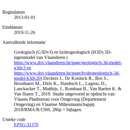
Begindatum
2013-01-01
Einddatum
2019-11-26
Aanvullende informatie
Geologisch (G3Dv3) en hydrogeologisch (H3D) 3D-
lagenmodel van Vlaanderen (
https://www.dov.vlaanderen.be/page/geologisch-3d-model-
g3dv3 en
https://www.dov.vlaanderen.be/page/hydrogeologisch-3d-
model-h3dv20
) Deckers J., De Koninck R., Bos S.,
Broothaers M., Dirix K., Hambsch L., Lagrou, D.,
Lanckacker T., Matthijs, J., Rombaut B., Van Baelen K. &
Van Haren T., 2019. Studie uitgevoerd in opdracht van:
Vlaams Planbureau voor Omgeving (Departement
Omgeving) en Vlaamse Milieumaatschappij
2018/RMA/R/1569, 286p + bijlagen.
Unieke code
EPSG:31370