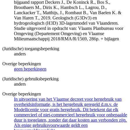
bijgaand rapport Deckers J., De Koninck R., Bos S.,
Broothaers M., Dirix K., Hambsch L., Lagrou, D.,
Lanckacker T., Matthijs, J., Rombaut B., Van Baelen K. &
Van Haren T., 2019. Geologisch (G3Dv3) en
hydrogeologisch (H3D) 3D-lagenmodel van Vlaanderen.
Studie uitgevoerd in opdracht van: Vlaams Planbureau voor
Omgeving (Departement Omgeving) en Vlaamse
Milieumaatschappij 2018/RMA/R/1569, 286p. + bijlagen
(Juridische) toegangsbeperking
anders
Overige beperkingen
geen beperkingen
(Juridische) gebruiksbeperking
anders
Overige beperkingen
In uitvoering van het Vlaamse decreet voor hergebruik van
overheidsinformatie, is het hergebruik geregeld d.m.v. de
Modellicentie voor gratis hergebruik. Dit betekent dat elk
commercieel of niet-commercieel hergebruik voor onbepaalde
duur is toegelaten, zonder dat daar kosten aan verbonden zijn.
Als enige gebruiksvoorwaarde geldt een