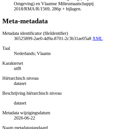
Omgeving) en Vlaamse Milieumaatschappij
2018/RMA/R/1569, 286p + bijlagen.
Meta-metadata
Metadata identificator (fileIdentifier)
36525899-2ae0-4d9a-8701-2c3b31ae05a8
XML
Taal
Nederlands; Vlaams
Karakterset
utf8
Hiërarchisch niveau
dataset
Beschrijving hiërarchisch niveau
dataset
Metadata wijzigingsdatum
2026-06-22
Naam metadatastandaard