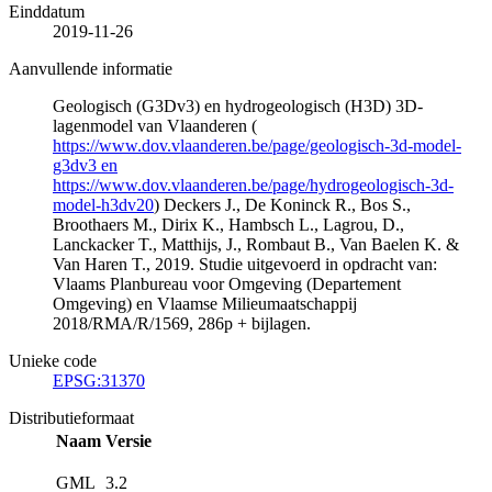
Einddatum
2019-11-26
Aanvullende informatie
Geologisch (G3Dv3) en hydrogeologisch (H3D) 3D-
lagenmodel van Vlaanderen (
https://www.dov.vlaanderen.be/page/geologisch-3d-model-
g3dv3 en
https://www.dov.vlaanderen.be/page/hydrogeologisch-3d-
model-h3dv20
) Deckers J., De Koninck R., Bos S.,
Broothaers M., Dirix K., Hambsch L., Lagrou, D.,
Lanckacker T., Matthijs, J., Rombaut B., Van Baelen K. &
Van Haren T., 2019. Studie uitgevoerd in opdracht van:
Vlaams Planbureau voor Omgeving (Departement
Omgeving) en Vlaamse Milieumaatschappij
2018/RMA/R/1569, 286p + bijlagen.
Unieke code
EPSG:31370
Distributieformaat
Naam
Versie
GML
3.2