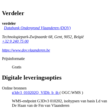
Verdeler
verdeler
Databank Ondergrond Vlaanderen (DOV)
Technologiepark-Zwijnaarde 68
,
Gent
,
9052
,
België
+32 9 240 75 00
https://www.dov.vlaanderen.be
Prijsinformatie
Gratis
Digitale leveringsopties
Online bronnen
g3dv3_010202Q_VlDh_b_ih
(
OGC:WMS
)
WMS-endpoint G3Dv3 010202, isohypsen van basis Ld van
De Haan van de Fm van Vlaanderen