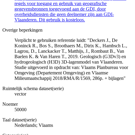
regels voor toegang en gebruik van geografische
gegevensbronnen toegevoegd aan de GDI, door
overheidsdiensten die geen deelnemer zijn aan GDI-
Vlaanderen. Dit gebruik is kosteloos.
Overige beperkingen
Verplicht te gebruiken referentie luidt: "Deckers J., De
Koninck R., Bos S., Broothaers M., Dirix K., Hambsch L.,
Lagrou, D., Lanckacker T., Matthijs, J., Rombaut B., Van
Baelen K. & Van Haren T., 2019. Geologisch (G3Dv3) en
hydrogeologisch (H3D) 3D-lagenmodel van Vlaanderen.
Studie uitgevoerd in opdracht van: Vlaams Planbureau voor
Omgeving (Departement Omgeving) en Vlaamse
Milieumaatschappij 2018/RMA/R/1569, 286p. + bijlagen"
Ruimtelijk schema dataset(serie)
vector
Noemer
50000
Taal dataset(serie)
Nederlands; Vlaams