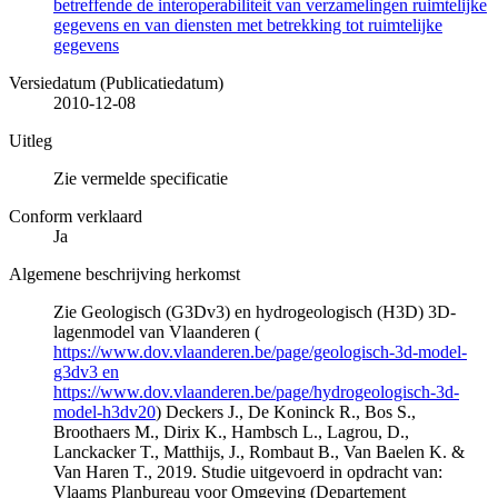
betreffende de interoperabiliteit van verzamelingen ruimtelijke
gegevens en van diensten met betrekking tot ruimtelijke
gegevens
Versiedatum (Publicatiedatum)
2010-12-08
Uitleg
Zie vermelde specificatie
Conform verklaard
Ja
Algemene beschrijving herkomst
Zie Geologisch (G3Dv3) en hydrogeologisch (H3D) 3D-
lagenmodel van Vlaanderen (
https://www.dov.vlaanderen.be/page/geologisch-3d-model-
g3dv3 en
https://www.dov.vlaanderen.be/page/hydrogeologisch-3d-
model-h3dv20
) Deckers J., De Koninck R., Bos S.,
Broothaers M., Dirix K., Hambsch L., Lagrou, D.,
Lanckacker T., Matthijs, J., Rombaut B., Van Baelen K. &
Van Haren T., 2019. Studie uitgevoerd in opdracht van:
Vlaams Planbureau voor Omgeving (Departement