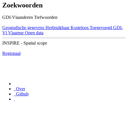
Zoekwoorden
GDI-Vlaanderen Trefwoorden
Geografische gegevens
Herbruikbaar
Kosteloos
Toegevoegd GDI-
Vl
Vlaamse Open data
INSPIRE - Spatial scope
Regionaal
Over
Github