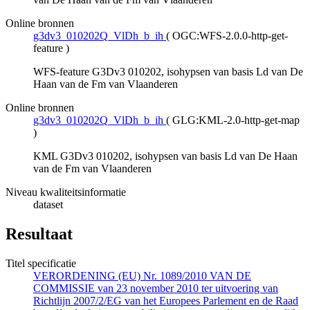
Online bronnen
g3dv3_010202Q_VlDh_b_ih
(
OGC:WFS-2.0.0-http-get-
feature
)
WFS-feature G3Dv3 010202, isohypsen van basis Ld van De
Haan van de Fm van Vlaanderen
Online bronnen
g3dv3_010202Q_VlDh_b_ih
(
GLG:KML-2.0-http-get-map
)
KML G3Dv3 010202, isohypsen van basis Ld van De Haan
van de Fm van Vlaanderen
Niveau kwaliteitsinformatie
dataset
Resultaat
Titel specificatie
VERORDENING (EU) Nr. 1089/2010 VAN DE
COMMISSIE van 23 november 2010 ter uitvoering van
Richtlijn 2007/2/EG van het Europees Parlement en de Raad