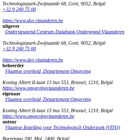
Technologiepark-Zwijnaarde 68
,
Gent
,
9052
,
België
+32 9 240 75 00
https://www.dov.vlaanderen.be
uitgever
Ondersteunend Centrum Databank Ondergrond Vlaanderen
Technologiepark-Zwijnaarde 68
,
Gent
,
9052
,
België
+32 9 240 75 00
https://www.dov.vlaanderen.be
beheerder
Vlaamse overheid, Departement Omgeving
Koning Albert II-laan 15 bus 553
,
Brussel
,
1210
,
België
https://www.omgevingvlaanderen.be
eigenaar
Vlaamse overheid, Departement Omgeving
Koning Albert II-laan 15 bus 553
,
Brussel
,
1210
,
België
https://www.omgevingvlaanderen.be
auteur
Vlaamse Instelling voor Technologisch Onderzoek (VITO)
Boeretang 200
,
Mol
,
2400
,
België