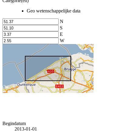
Categorie(en)
Geo wetenschappelijke data
N
S
E
W
Begindatum
2013-01-01