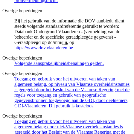
bronvermeldingsplicht.
Overige beperkingen
Bij het gebruik van de informatie die DOV aanbiedt, dient
steeds volgende standaardreferentie gebruikt te worden:
Databank Ondergrond Vlaanderen - (vermelding van de
beheerder en de specifieke geraadpleegde gegevens) -
Geraadpleegd op dd/mm/jjjj, op
https://www.dov.vlaanderen.be
Overige beperkingen
Volgende aansprakelijkheidsbepalingen gelden.
Overige beperkingen
Toegang en gebruik voor het uitvoeren van taken van
algemeen belang, op niveau van Vlaamse overheidsinstanties
is geregeld door het Besluit van de Vlaamse Regering met de
regels voor toegang en gebruik van geografische
gegevensbronnen toegevoegd aan de GDI, door deelnemers
GDI-Vlaanderen. Dit gebruik is kosteloos.
Overige beperkingen
Toegang en gebruik voor het uitvoeren van taken van
algemeen belang door niet-Vlaamse overheidsinstanties is
geregeld door het Besluit van de Vlaamse Regering met de