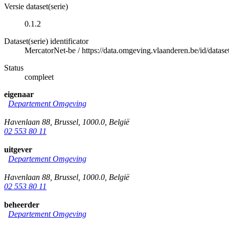
Versie dataset(serie)
0.1.2
Dataset(serie) identificator
MercatorNet-be
/
https://data.omgeving.vlaanderen.be/id/datas
Status
compleet
eigenaar
Departement Omgeving
Havenlaan 88
,
Brussel
,
1000.0
,
België
02 553 80 11
uitgever
Departement Omgeving
Havenlaan 88
,
Brussel
,
1000.0
,
België
02 553 80 11
beheerder
Departement Omgeving