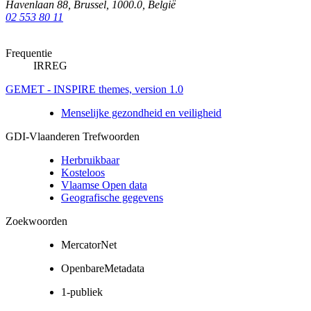
Havenlaan 88
,
Brussel
,
1000.0
,
België
02 553 80 11
Frequentie
IRREG
GEMET - INSPIRE themes, version 1.0
Menselijke gezondheid en veiligheid
GDI-Vlaanderen Trefwoorden
Herbruikbaar
Kosteloos
Vlaamse Open data
Geografische gegevens
Zoekwoorden
MercatorNet
OpenbareMetadata
1-publiek