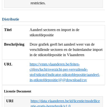
restricties.
Distributie
Titel
Aandeel sectoren en import in de
stikstofdepositie
Beschrijving
Deze grafiek geeft het aandeel weer van de
verschillende sectoren en de buitenlandse import
in de stikstofdepositie in Vlaanderen
URL
https://vmm.vlaanderen.be/feiten-
cijfers/lucht/overzicht-per-vervuilende-
stof/stikstof/indicator-stikstofdepositie/aandeel-
in-stikstofdepositie/@@download/csv
Licentie Document
URI
https://data.vlaanderen.be/id/licentie/modellice
ntie-gratis-hergebruik/v1.0