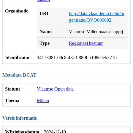
Organisatie
URI
http://data.vlaanderen.be/id/or
ganisatie/OVO000092
Naam
Vlaamse Milieumaatschappij
Type
Regionaal bestuur
Identificator
34173081-00c8-43c3-880f-5108edeb3716
Metadata DCAT
Statuut
Vlaamse Open data
Thema
Milieu
Versie informatie
Wijzigingsdatum
2024-12-10