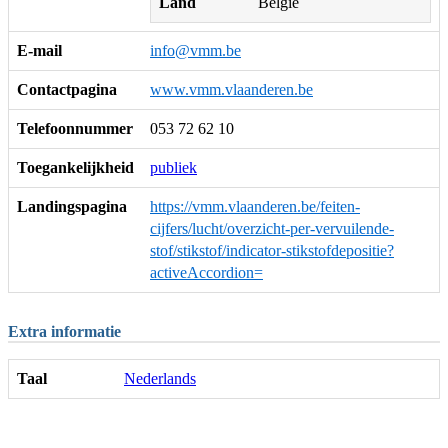
Land
België
E-mail
info@vmm.be
Contactpagina
www.vmm.vlaanderen.be
Telefoonnummer
053 72 62 10
Toegankelijkheid
publiek
Landingspagina
https://vmm.vlaanderen.be/feiten-
cijfers/lucht/overzicht-per-vervuilende-
stof/stikstof/indicator-stikstofdepositie?
activeAccordion=
Extra informatie
Taal
Nederlands