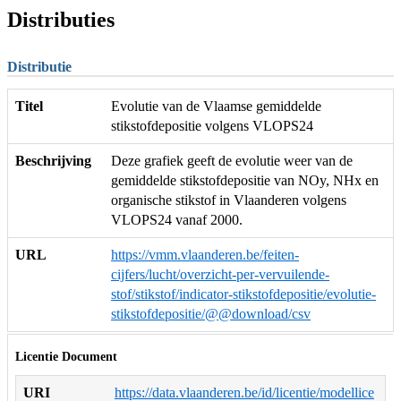
Distributies
Distributie
Titel
Evolutie van de Vlaamse gemiddelde
stikstofdepositie volgens VLOPS24
Beschrijving
Deze grafiek geeft de evolutie weer van de
gemiddelde stikstofdepositie van NOy, NHx en
organische stikstof in Vlaanderen volgens
VLOPS24 vanaf 2000.
URL
https://vmm.vlaanderen.be/feiten-
cijfers/lucht/overzicht-per-vervuilende-
stof/stikstof/indicator-stikstofdepositie/evolutie-
stikstofdepositie/@@download/csv
Licentie Document
URI
https://data.vlaanderen.be/id/licentie/modellice