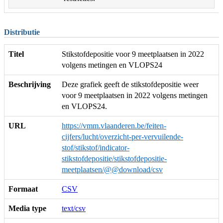
Distributie
Titel
Stikstofdepositie voor 9 meetplaatsen in 2022
volgens metingen en VLOPS24
Beschrijving
Deze grafiek geeft de stikstofdepositie weer
voor 9 meetplaatsen in 2022 volgens metingen
en VLOPS24.
URL
https://vmm.vlaanderen.be/feiten-
cijfers/lucht/overzicht-per-vervuilende-
stof/stikstof/indicator-
stikstofdepositie/stikstofdepositie-
meetplaatsen/@@download/csv
Formaat
CSV
Media type
text/csv