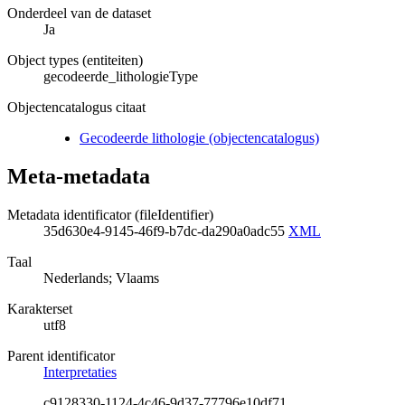
Onderdeel van de dataset
Ja
Object types (entiteiten)
gecodeerde_lithologieType
Objectencatalogus citaat
Gecodeerde lithologie (objectencatalogus)
Meta-metadata
Metadata identificator (fileIdentifier)
35d630e4-9145-46f9-b7dc-da290a0adc55
XML
Taal
Nederlands; Vlaams
Karakterset
utf8
Parent identificator
Interpretaties
c9128330-1124-4c46-9d37-77796e10df71