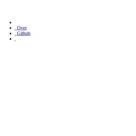
Over
Github