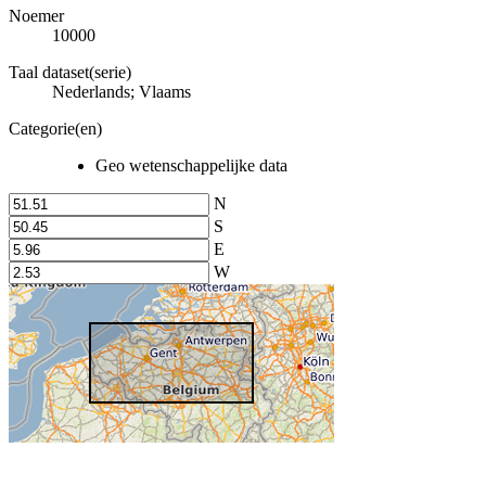
Noemer
10000
Taal dataset(serie)
Nederlands; Vlaams
Categorie(en)
Geo wetenschappelijke data
N
S
E
W