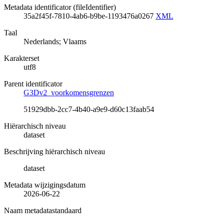
Metadata identificator (fileIdentifier)
35a2f45f-7810-4ab6-b9be-1193476a0267
XML
Taal
Nederlands; Vlaams
Karakterset
utf8
Parent identificator
G3Dv2_voorkomensgrenzen
51929dbb-2cc7-4b40-a9e9-d60c13faab54
Hiërarchisch niveau
dataset
Beschrijving hiërarchisch niveau
dataset
Metadata wijzigingsdatum
2026-06-22
Naam metadatastandaard