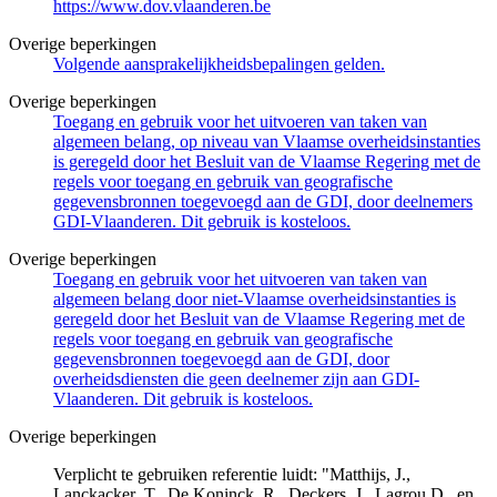
https://www.dov.vlaanderen.be
Overige beperkingen
Volgende aansprakelijkheidsbepalingen gelden.
Overige beperkingen
Toegang en gebruik voor het uitvoeren van taken van
algemeen belang, op niveau van Vlaamse overheidsinstanties
is geregeld door het Besluit van de Vlaamse Regering met de
regels voor toegang en gebruik van geografische
gegevensbronnen toegevoegd aan de GDI, door deelnemers
GDI-Vlaanderen. Dit gebruik is kosteloos.
Overige beperkingen
Toegang en gebruik voor het uitvoeren van taken van
algemeen belang door niet-Vlaamse overheidsinstanties is
geregeld door het Besluit van de Vlaamse Regering met de
regels voor toegang en gebruik van geografische
gegevensbronnen toegevoegd aan de GDI, door
overheidsdiensten die geen deelnemer zijn aan GDI-
Vlaanderen. Dit gebruik is kosteloos.
Overige beperkingen
Verplicht te gebruiken referentie luidt: "Matthijs, J.,
Lanckacker ,T., De Koninck, R., Deckers, J., Lagrou D., en