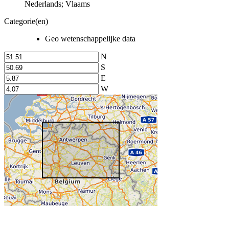
Nederlands; Vlaams
Categorie(en)
Geo wetenschappelijke data
N
S
E
W