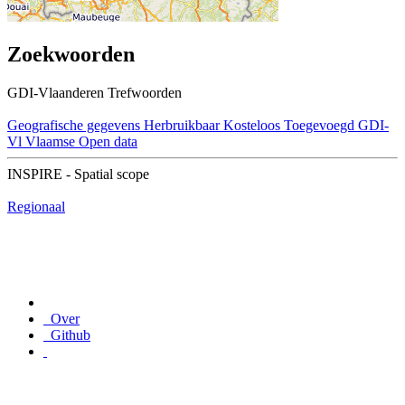
Zoekwoorden
GDI-Vlaanderen Trefwoorden
Geografische gegevens
Herbruikbaar
Kosteloos
Toegevoegd GDI-
Vl
Vlaamse Open data
INSPIRE - Spatial scope
Regionaal
Over
Github