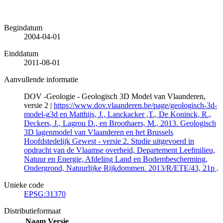
Begindatum
2004-04-01
Einddatum
2011-08-01
Aanvullende informatie
DOV -Geologie - Geologisch 3D Model van Vlaanderen,
versie 2 |
https://www.dov.vlaanderen.be/page/geologisch-3d-
model-g3d en Matthijs, J., Lanckacker ,T., De Koninck, R.,
Deckers, J., Lagrou D., en Broothaers, M., 2013. Geologisch
3D lagenmodel van Vlaanderen en het Brussels
Hoofdstedelijk Gewest - versie 2. Studie uitgevoerd in
opdracht van de Vlaamse overheid, Departement Leefmilieu,
Natuur en Energie, Afdeling Land en Bodembescherming,
Ondergrond, Natuurlijke Rijkdommen. 2013/R/ETE/43, 21p
.
Unieke code
EPSG:31370
Distributieformaat
Naam
Versie