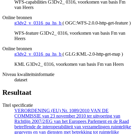
WFS-capabilities G3Dv2_ 0316, voorkomen van basis Fm
van Heers
Online bronnen
g3dv2_v_0316_pa_hs_b
(
OGC:WFS-2.0.0-http-get-feature
)
WFS-feature G3Dv2_ 0316, voorkomen van basis Fm van
Heers
Online bronnen
g3dv2_v_0316_pa_hs_b
(
GLG:KML-2.0-http-get-map
)
KML G3Dv2_ 0316, voorkomen van basis Fm van Heers
Niveau kwaliteitsinformatie
dataset
Resultaat
Titel specificatie
VERORDENING (EU) Nr. 1089/2010 VAN DE
COMMISSIE van 23 november 2010 ter uitvoering van
Richtlijn 2007/2/EG van het Europees Parlement en de Raad
betreffende de interoperabiliteit van verzamelingen ruimtelijke
gegevens en van diensten met betrekking tot ruimtelijke