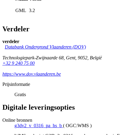
GML
3.2
Verdeler
verdeler
Databank Ondergrond Vlaanderen (DOV)
Technologiepark-Zwijnaarde 68
,
Gent
,
9052
,
België
+32 9 240 75 00
https://www.dov.vlaanderen.be
Prijsinformatie
Gratis
Digitale leveringsopties
Online bronnen
g3dv2_v_0316_pa_hs_b
(
OGC:WMS
)