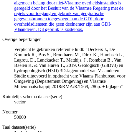
algemeen belang door niet-Vlaamse overheidsinstanties is
geregeld door het Besluit van de Vlaamse Regering met de
regels voor toegang en gebruik van geografische
gegevensbronnen toegevoegd aan de GDI, door
overheidsdiensten die geen deelnemer zijn aan GDI-
Vlaanderen. Dit gebruik is kosteloos.
Overige beperkingen
Verplicht te gebruiken referentie luidt: "Deckers J., De
Koninck R., Bos S., Broothaers M., Dirix K., Hambsch L.,
Lagrou, D., Lanckacker T., Matthijs, J., Rombaut B., Van
Baelen K. & Van Haren T., 2019. Geologisch (G3Dv3) en
hydrogeologisch (H3D) 3D-lagenmodel van Vlaanderen.
Studie uitgevoerd in opdracht van: Vlaams Planbureau voor
Omgeving (Departement Omgeving) en Vlaamse
Milieumaatschappij 2018/RMA/R/1569, 286p. + bijlagen"
Ruimtelijk schema dataset(serie)
vector
Noemer
50000
Taal dataset(serie)