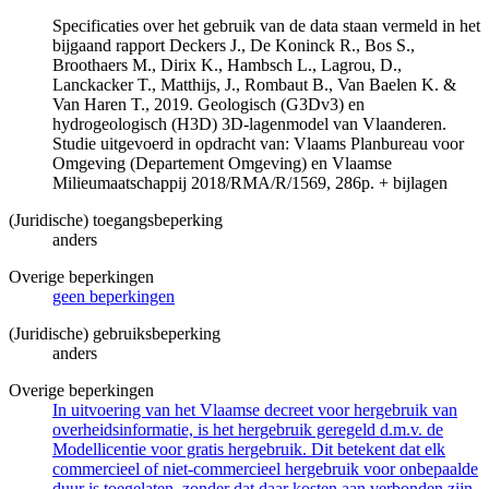
Specificaties over het gebruik van de data staan vermeld in het
bijgaand rapport Deckers J., De Koninck R., Bos S.,
Broothaers M., Dirix K., Hambsch L., Lagrou, D.,
Lanckacker T., Matthijs, J., Rombaut B., Van Baelen K. &
Van Haren T., 2019. Geologisch (G3Dv3) en
hydrogeologisch (H3D) 3D-lagenmodel van Vlaanderen.
Studie uitgevoerd in opdracht van: Vlaams Planbureau voor
Omgeving (Departement Omgeving) en Vlaamse
Milieumaatschappij 2018/RMA/R/1569, 286p. + bijlagen
(Juridische) toegangsbeperking
anders
Overige beperkingen
geen beperkingen
(Juridische) gebruiksbeperking
anders
Overige beperkingen
In uitvoering van het Vlaamse decreet voor hergebruik van
overheidsinformatie, is het hergebruik geregeld d.m.v. de
Modellicentie voor gratis hergebruik. Dit betekent dat elk
commercieel of niet-commercieel hergebruik voor onbepaalde
duur is toegelaten, zonder dat daar kosten aan verbonden zijn.