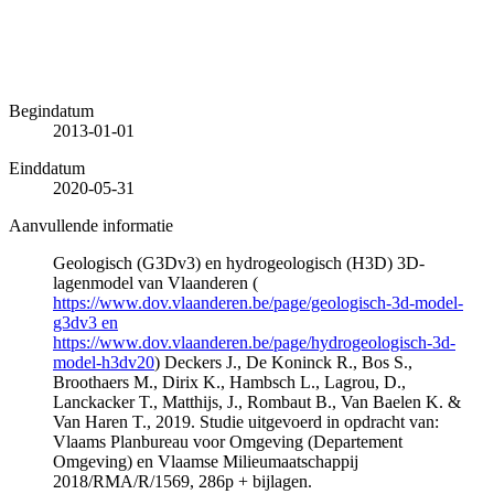
Begindatum
2013-01-01
Einddatum
2020-05-31
Aanvullende informatie
Geologisch (G3Dv3) en hydrogeologisch (H3D) 3D-
lagenmodel van Vlaanderen (
https://www.dov.vlaanderen.be/page/geologisch-3d-model-
g3dv3 en
https://www.dov.vlaanderen.be/page/hydrogeologisch-3d-
model-h3dv20
) Deckers J., De Koninck R., Bos S.,
Broothaers M., Dirix K., Hambsch L., Lagrou, D.,
Lanckacker T., Matthijs, J., Rombaut B., Van Baelen K. &
Van Haren T., 2019. Studie uitgevoerd in opdracht van:
Vlaams Planbureau voor Omgeving (Departement
Omgeving) en Vlaamse Milieumaatschappij
2018/RMA/R/1569, 286p + bijlagen.