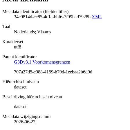
Metadata identificator (fileIdentifier)
34c9814d-cc85-4c1a-bbf6-7f99bad7928b
XML
Taal
Nederlands; Vlaams
Karakterset
utf8
Parent identificator
G3Dv3.1 Voorkomensgrenzen
707a27d5-c988-4159-b70d-1eebaa2b6d9d
Hiërarchisch niveau
dataset
Beschrijving hiërarchisch niveau
dataset
Metadata wijzigingsdatum
2026-06-22