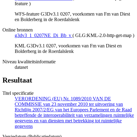
feature
)
WFS-feature G3Dv3.1 0207, voorkomen van Fm van Diest
en Bolderberg in de Roerdalslenk
Online bronnen
g3dv3_1_0207NE_Di_Bb_v
(
GLG:KML-2.0-http-get-map
)
KML G3Dv3.1 0207, voorkomen van Fm van Diest en
Bolderberg in de Roerdalslenk
Niveau kwaliteitsinformatie
dataset
Resultaat
Titel specificatie
VERORDENING (EU) Nr. 1089/2010 VAN DE
COMMISSIE van 23 november 2010 ter uitvoering van
Richtlijn 2007/2/EG van het Europees Parlement en de Raad
betreffende de interoperabiliteit van verzamelingen ruimtelijke
gegevens en van diensten met betrekking tot ruimtelijke
gegevens
Versiedatum (Publicatiedatum)