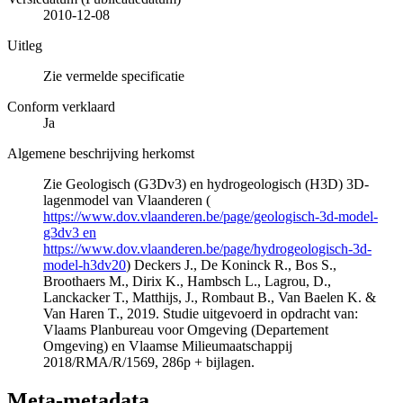
2010-12-08
Uitleg
Zie vermelde specificatie
Conform verklaard
Ja
Algemene beschrijving herkomst
Zie Geologisch (G3Dv3) en hydrogeologisch (H3D) 3D-
lagenmodel van Vlaanderen (
https://www.dov.vlaanderen.be/page/geologisch-3d-model-
g3dv3 en
https://www.dov.vlaanderen.be/page/hydrogeologisch-3d-
model-h3dv20
) Deckers J., De Koninck R., Bos S.,
Broothaers M., Dirix K., Hambsch L., Lagrou, D.,
Lanckacker T., Matthijs, J., Rombaut B., Van Baelen K. &
Van Haren T., 2019. Studie uitgevoerd in opdracht van:
Vlaams Planbureau voor Omgeving (Departement
Omgeving) en Vlaamse Milieumaatschappij
2018/RMA/R/1569, 286p + bijlagen.
Meta-metadata