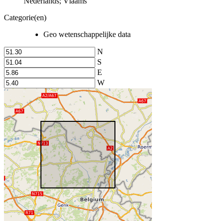
Nederlands; Vlaams
Categorie(en)
Geo wetenschappelijke data
N
S
E
W