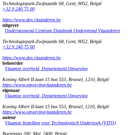
Technologiepark-Zwijnaarde 68
,
Gent
,
9052
,
België
+32 9 240 75 00
https://www.dov.vlaanderen.be
uitgever
Ondersteunend Centrum Databank Ondergrond Vlaanderen
Technologiepark-Zwijnaarde 68
,
Gent
,
9052
,
België
+32 9 240 75 00
https://www.dov.vlaanderen.be
beheerder
Vlaamse overheid, Departement Omgeving
Koning Albert II-laan 15 bus 553
,
Brussel
,
1210
,
België
https://www.omgevingvlaanderen.be
eigenaar
Vlaamse overheid, Departement Omgeving
Koning Albert II-laan 15 bus 553
,
Brussel
,
1210
,
België
https://www.omgevingvlaanderen.be
auteur
Vlaamse Instelling voor Technologisch Onderzoek (VITO)
Boeretang 200
,
Mol
,
2400
,
België