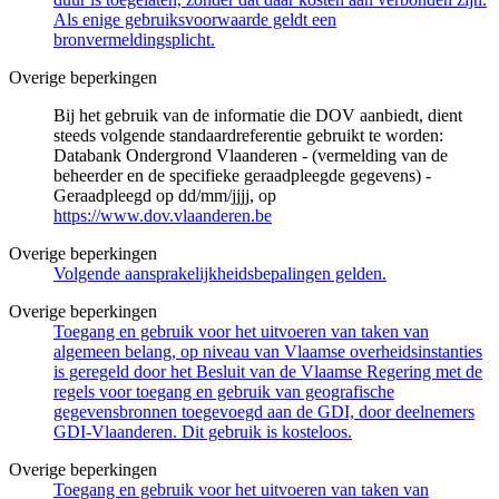
Als enige gebruiksvoorwaarde geldt een
bronvermeldingsplicht.
Overige beperkingen
Bij het gebruik van de informatie die DOV aanbiedt, dient
steeds volgende standaardreferentie gebruikt te worden:
Databank Ondergrond Vlaanderen - (vermelding van de
beheerder en de specifieke geraadpleegde gegevens) -
Geraadpleegd op dd/mm/jjjj, op
https://www.dov.vlaanderen.be
Overige beperkingen
Volgende aansprakelijkheidsbepalingen gelden.
Overige beperkingen
Toegang en gebruik voor het uitvoeren van taken van
algemeen belang, op niveau van Vlaamse overheidsinstanties
is geregeld door het Besluit van de Vlaamse Regering met de
regels voor toegang en gebruik van geografische
gegevensbronnen toegevoegd aan de GDI, door deelnemers
GDI-Vlaanderen. Dit gebruik is kosteloos.
Overige beperkingen
Toegang en gebruik voor het uitvoeren van taken van