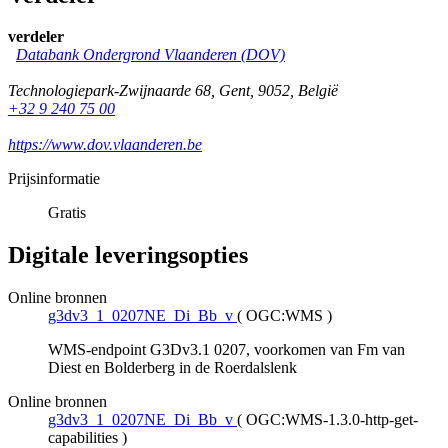
verdeler
Databank Ondergrond Vlaanderen (DOV)
Technologiepark-Zwijnaarde 68
,
Gent
,
9052
,
België
+32 9 240 75 00
https://www.dov.vlaanderen.be
Prijsinformatie
Gratis
Digitale leveringsopties
Online bronnen
g3dv3_1_0207NE_Di_Bb_v
(
OGC:WMS
)
WMS-endpoint G3Dv3.1 0207, voorkomen van Fm van
Diest en Bolderberg in de Roerdalslenk
Online bronnen
g3dv3_1_0207NE_Di_Bb_v
(
OGC:WMS-1.3.0-http-get-
capabilities
)