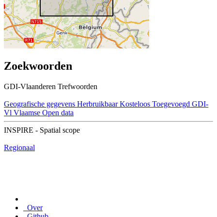
Zoekwoorden
GDI-Vlaanderen Trefwoorden
Geografische gegevens
Herbruikbaar
Kosteloos
Toegevoegd GDI-
Vl
Vlaamse Open data
INSPIRE - Spatial scope
Regionaal
Over
Github