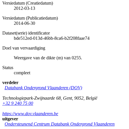
Versiedatum (Creatiedatum)
2012-03-13
Versiedatum (Publicatiedatum)
2014-06-30
Dataset(serie) identificator
bde512ed-013d-46bb-8ca6-b2f208faae74
Doel van vervaardiging
Weergave van de dikte (m) van 0255.
Status
compleet
verdeler
Databank Ondergrond Vlaanderen (DOV)
Technologiepark-Zwijnaarde 68
,
Gent
,
9052
,
België
+32 9 240 75 00
https://www.dov.vlaanderen.be
uitgever
Ondersteunend Centrum Databank Ondergrond Vlaanderen