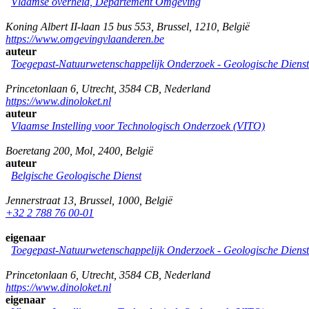
Vlaamse overheid, Departement Omgeving
Koning Albert II-laan 15 bus 553
,
Brussel
,
1210
,
België
https://www.omgevingvlaanderen.be
auteur
Toegepast-Natuurwetenschappelijk Onderzoek - Geologische Diens
Princetonlaan 6
,
Utrecht
,
3584 CB
,
Nederland
https://www.dinoloket.nl
auteur
Vlaamse Instelling voor Technologisch Onderzoek (VITO)
Boeretang 200
,
Mol
,
2400
,
België
auteur
Belgische Geologische Dienst
Jennerstraat 13
,
Brussel
,
1000
,
België
+32 2 788 76 00-01
eigenaar
Toegepast-Natuurwetenschappelijk Onderzoek - Geologische Diens
Princetonlaan 6
,
Utrecht
,
3584 CB
,
Nederland
https://www.dinoloket.nl
eigenaar