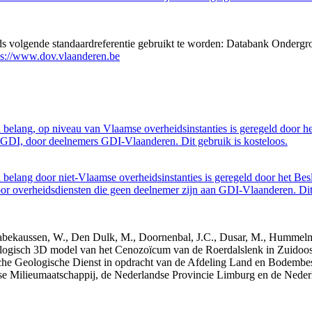
eds volgende standaardreferentie gebruikt te worden: Databank Ondergr
ps://www.dov.vlaanderen.be
belang, op niveau van Vlaamse overheidsinstanties is geregeld door h
GDI, door deelnemers GDI-Vlaanderen. Dit gebruik is kosteloos.
belang door niet-Vlaamse overheidsinstanties is geregeld door het Bes
 overheidsdiensten die geen deelnemer zijn aan GDI-Vlaanderen. Dit 
 Dabekaussen, W., Den Dulk, M., Doornenbal, J.C., Dusar, M., Hummelma
logisch 3D model van het Cenozoïcum van de Roerdalslenk in Zuidoos
he Geologische Dienst in opdracht van de Afdeling Land en Bodemb
mse Milieumaatschappij, de Nederlandse Provincie Limburg en de Ned