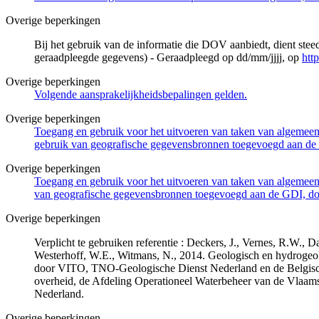
Overige beperkingen
Bij het gebruik van de informatie die DOV aanbiedt, dient ste
geraadpleegde gegevens) - Geraadpleegd op dd/mm/jjjj, op
htt
Overige beperkingen
Volgende aansprakelijkheidsbepalingen gelden.
Overige beperkingen
Toegang en gebruik voor het uitvoeren van taken van algemeen 
gebruik van geografische gegevensbronnen toegevoegd aan de 
Overige beperkingen
Toegang en gebruik voor het uitvoeren van taken van algemeen 
van geografische gegevensbronnen toegevoegd aan de GDI, door
Overige beperkingen
Verplicht te gebruiken referentie : Deckers, J., Vernes, R.W.,
Westerhoff, W.E., Witmans, N., 2014. Geologisch en hydrogeo
door VITO, TNO-Geologische Dienst Nederland en de Belgisc
overheid, de Afdeling Operationeel Waterbeheer van de Vlaa
Nederland.
Overige beperkingen