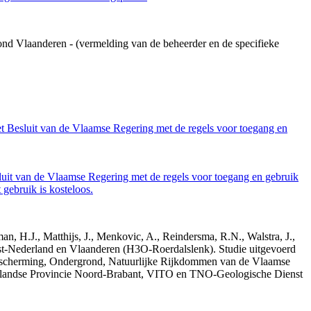
ond Vlaanderen - (vermelding van de beheerder en de specifieke
et Besluit van de Vlaamse Regering met de regels voor toegang en
luit van de Vlaamse Regering met de regels voor toegang en gebruik
gebruik is kosteloos.
n, H.J., Matthijs, J., Menkovic, A., Reindersma, R.N., Walstra, J.,
t-Nederland en Vlaanderen (H3O-Roerdalslenk). Studie uitgevoerd
escherming, Ondergrond, Natuurlijke Rijkdommen van de Vlaamse
erlandse Provincie Noord-Brabant, VITO en TNO-Geologische Dienst