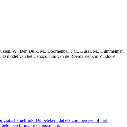
bekaussen, W., Den Dulk, M., Doornenbal, J.C., Dusar, M., Hummelman,
ch 3D model van het Cenozoïcum van de Roerdalslenk in Zuidoost-
 gratis hergebruik. Dit betekent dat elk commercieel of niet-
 geldt een bronvermeldingsplicht.