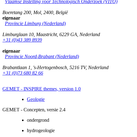
Vlaamse Instelling voor Technologisch Onderzoek (VITO)
Boeretang 200
,
Mol
,
2400
,
België
eigenaar
Provincie Limburg (Nederland)
Limburglaan 10
,
Maastricht
,
6229 GA
,
Nederland
+31 (0)43 389 8939
eigenaar
Provincie Noord-Brabant (Nederland)
Brabantlaan 1
,
's-Hertogenbosch
,
5216 TV
,
Nederland
+31 (0)73 680 82 66
GEMET - INSPIRE themes, version 1.0
Geologie
GEMET - Concepten, versie 2.4
ondergrond
hydrogeologie