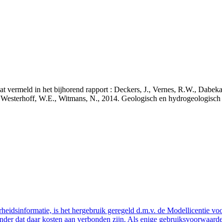
staat vermeld in het bijhorend rapport : Deckers, J., Vernes, R.W., Da
 J., Westerhoff, W.E., Witmans, N., 2014. Geologisch en hydrogeologis
eidsinformatie, is het hergebruik geregeld d.m.v. de Modellicentie voor
nder dat daar kosten aan verbonden zijn. Als enige gebruiksvoorwaarde