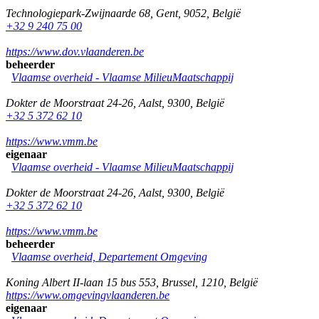
Technologiepark-Zwijnaarde 68
,
Gent
,
9052
,
België
+32 9 240 75 00
https://www.dov.vlaanderen.be
beheerder
Vlaamse overheid - Vlaamse MilieuMaatschappij
Dokter de Moorstraat 24-26
,
Aalst
,
9300
,
België
+32 5 372 62 10
https://www.vmm.be
eigenaar
Vlaamse overheid - Vlaamse MilieuMaatschappij
Dokter de Moorstraat 24-26
,
Aalst
,
9300
,
België
+32 5 372 62 10
https://www.vmm.be
beheerder
Vlaamse overheid, Departement Omgeving
Koning Albert II-laan 15 bus 553
,
Brussel
,
1210
,
België
https://www.omgevingvlaanderen.be
eigenaar