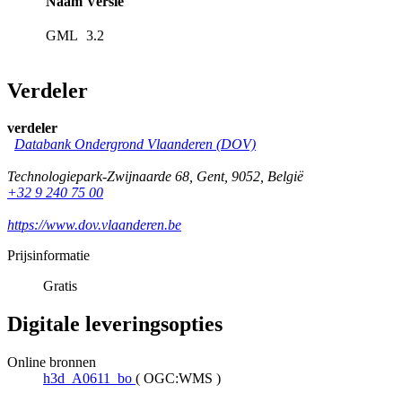
Naam
Versie
GML
3.2
Verdeler
verdeler
Databank Ondergrond Vlaanderen (DOV)
Technologiepark-Zwijnaarde 68
,
Gent
,
9052
,
België
+32 9 240 75 00
https://www.dov.vlaanderen.be
Prijsinformatie
Gratis
Digitale leveringsopties
Online bronnen
h3d_A0611_bo
(
OGC:WMS
)