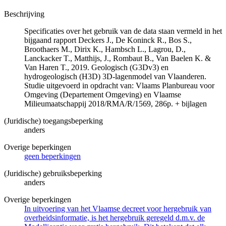
Beschrijving
Specificaties over het gebruik van de data staan vermeld in het
bijgaand rapport Deckers J., De Koninck R., Bos S.,
Broothaers M., Dirix K., Hambsch L., Lagrou, D.,
Lanckacker T., Matthijs, J., Rombaut B., Van Baelen K. &
Van Haren T., 2019. Geologisch (G3Dv3) en
hydrogeologisch (H3D) 3D-lagenmodel van Vlaanderen.
Studie uitgevoerd in opdracht van: Vlaams Planbureau voor
Omgeving (Departement Omgeving) en Vlaamse
Milieumaatschappij 2018/RMA/R/1569, 286p. + bijlagen
(Juridische) toegangsbeperking
anders
Overige beperkingen
geen beperkingen
(Juridische) gebruiksbeperking
anders
Overige beperkingen
In uitvoering van het Vlaamse decreet voor hergebruik van
overheidsinformatie, is het hergebruik geregeld d.m.v. de