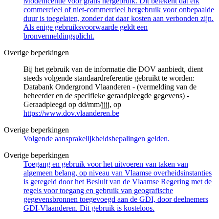
Modellicentie voor gratis hergebruik. Dit betekent dat elk
commercieel of niet-commercieel hergebruik voor onbepaalde
duur is toegelaten, zonder dat daar kosten aan verbonden zijn.
Als enige gebruiksvoorwaarde geldt een
bronvermeldingsplicht.
Overige beperkingen
Bij het gebruik van de informatie die DOV aanbiedt, dient
steeds volgende standaardreferentie gebruikt te worden:
Databank Ondergrond Vlaanderen - (vermelding van de
beheerder en de specifieke geraadpleegde gegevens) -
Geraadpleegd op dd/mm/jjjj, op
https://www.dov.vlaanderen.be
Overige beperkingen
Volgende aansprakelijkheidsbepalingen gelden.
Overige beperkingen
Toegang en gebruik voor het uitvoeren van taken van
algemeen belang, op niveau van Vlaamse overheidsinstanties
is geregeld door het Besluit van de Vlaamse Regering met de
regels voor toegang en gebruik van geografische
gegevensbronnen toegevoegd aan de GDI, door deelnemers
GDI-Vlaanderen. Dit gebruik is kosteloos.