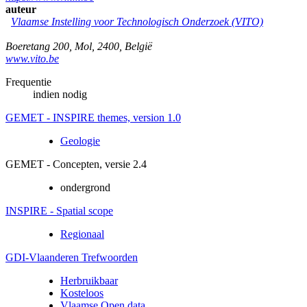
auteur
Vlaamse Instelling voor Technologisch Onderzoek (VITO)
Boeretang 200
,
Mol
,
2400
,
België
www.vito.be
Frequentie
indien nodig
GEMET - INSPIRE themes, version 1.0
Geologie
GEMET - Concepten, versie 2.4
ondergrond
INSPIRE - Spatial scope
Regionaal
GDI-Vlaanderen Trefwoorden
Herbruikbaar
Kosteloos
Vlaamse Open data