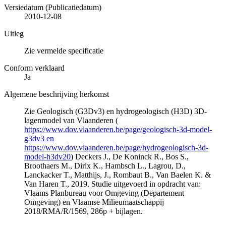
Versiedatum (Publicatiedatum)
2010-12-08
Uitleg
Zie vermelde specificatie
Conform verklaard
Ja
Algemene beschrijving herkomst
Zie Geologisch (G3Dv3) en hydrogeologisch (H3D) 3D-
lagenmodel van Vlaanderen (
https://www.dov.vlaanderen.be/page/geologisch-3d-model-
g3dv3 en
https://www.dov.vlaanderen.be/page/hydrogeologisch-3d-
model-h3dv20
) Deckers J., De Koninck R., Bos S.,
Broothaers M., Dirix K., Hambsch L., Lagrou, D.,
Lanckacker T., Matthijs, J., Rombaut B., Van Baelen K. &
Van Haren T., 2019. Studie uitgevoerd in opdracht van:
Vlaams Planbureau voor Omgeving (Departement
Omgeving) en Vlaamse Milieumaatschappij
2018/RMA/R/1569, 286p + bijlagen.