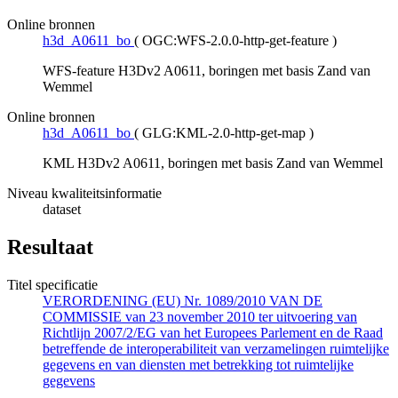
Online bronnen
h3d_A0611_bo
(
OGC:WFS-2.0.0-http-get-feature
)
WFS-feature H3Dv2 A0611, boringen met basis Zand van
Wemmel
Online bronnen
h3d_A0611_bo
(
GLG:KML-2.0-http-get-map
)
KML H3Dv2 A0611, boringen met basis Zand van Wemmel
Niveau kwaliteitsinformatie
dataset
Resultaat
Titel specificatie
VERORDENING (EU) Nr. 1089/2010 VAN DE
COMMISSIE van 23 november 2010 ter uitvoering van
Richtlijn 2007/2/EG van het Europees Parlement en de Raad
betreffende de interoperabiliteit van verzamelingen ruimtelijke
gegevens en van diensten met betrekking tot ruimtelijke
gegevens