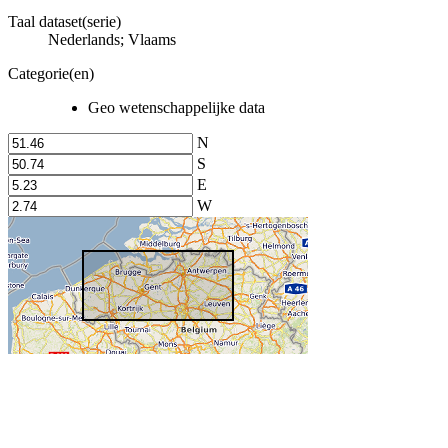
Taal dataset(serie)
Nederlands; Vlaams
Categorie(en)
Geo wetenschappelijke data
N
S
E
W