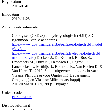
Begindatum
2013-01-01
Einddatum
2019-11-26
Aanvullende informatie
Geologisch (G3Dv3) en hydrogeologisch (H3D) 3D-
lagenmodel van Vlaanderen (
https://www.dov.vlaanderen.be/page/geologisch-3d-model-
g3dv3 en
https://www.dov.vlaanderen.be/page/hydrogeologisch-3d-
model-h3dv20
) Deckers J., De Koninck R., Bos S.,
Broothaers M., Dirix K., Hambsch L., Lagrou, D.,
Lanckacker T., Matthijs, J., Rombaut B., Van Baelen K. &
Van Haren T., 2019. Studie uitgevoerd in opdracht van:
Vlaams Planbureau voor Omgeving (Departement
Omgeving) en Vlaamse Milieumaatschappij
2018/RMA/R/1569, 286p + bijlagen.
Unieke code
EPSG:31370
Distributieformaat