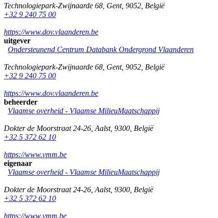
Technologiepark-Zwijnaarde 68
,
Gent
,
9052
,
België
+32 9 240 75 00
https://www.dov.vlaanderen.be
uitgever
Ondersteunend Centrum Databank Ondergrond Vlaanderen
Technologiepark-Zwijnaarde 68
,
Gent
,
9052
,
België
+32 9 240 75 00
https://www.dov.vlaanderen.be
beheerder
Vlaamse overheid - Vlaamse MilieuMaatschappij
Dokter de Moorstraat 24-26
,
Aalst
,
9300
,
België
+32 5 372 62 10
https://www.vmm.be
eigenaar
Vlaamse overheid - Vlaamse MilieuMaatschappij
Dokter de Moorstraat 24-26
,
Aalst
,
9300
,
België
+32 5 372 62 10
https://www.vmm.be