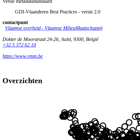
Versie metadatastandaard
GDI-Vlaanderen Best Practices - versie 2.0
contactpunt
Vlaamse overheid - Vlaamse MilieuMaatschappij
Dokter de Moorstraat 24-26
,
Aalst
,
9300
,
België
+32 5 372 62 10
https://www.vmm.be
Overzichten