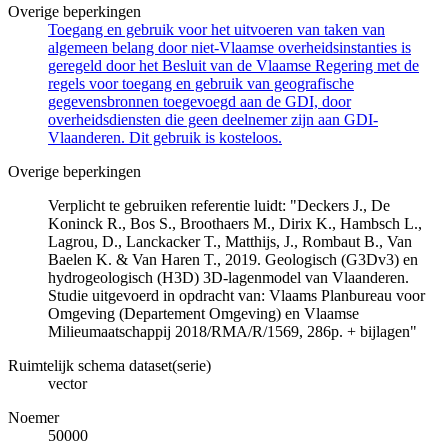
Overige beperkingen
Toegang en gebruik voor het uitvoeren van taken van
algemeen belang door niet-Vlaamse overheidsinstanties is
geregeld door het Besluit van de Vlaamse Regering met de
regels voor toegang en gebruik van geografische
gegevensbronnen toegevoegd aan de GDI, door
overheidsdiensten die geen deelnemer zijn aan GDI-
Vlaanderen. Dit gebruik is kosteloos.
Overige beperkingen
Verplicht te gebruiken referentie luidt: "Deckers J., De
Koninck R., Bos S., Broothaers M., Dirix K., Hambsch L.,
Lagrou, D., Lanckacker T., Matthijs, J., Rombaut B., Van
Baelen K. & Van Haren T., 2019. Geologisch (G3Dv3) en
hydrogeologisch (H3D) 3D-lagenmodel van Vlaanderen.
Studie uitgevoerd in opdracht van: Vlaams Planbureau voor
Omgeving (Departement Omgeving) en Vlaamse
Milieumaatschappij 2018/RMA/R/1569, 286p. + bijlagen"
Ruimtelijk schema dataset(serie)
vector
Noemer
50000