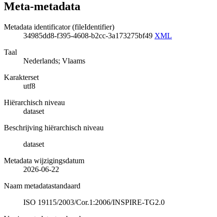
Meta-metadata
Metadata identificator (fileIdentifier)
34985dd8-f395-4608-b2cc-3a173275bf49
XML
Taal
Nederlands; Vlaams
Karakterset
utf8
Hiërarchisch niveau
dataset
Beschrijving hiërarchisch niveau
dataset
Metadata wijzigingsdatum
2026-06-22
Naam metadatastandaard
ISO 19115/2003/Cor.1:2006/INSPIRE-TG2.0