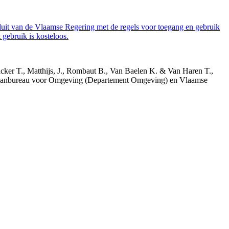
luit van de Vlaamse Regering met de regels voor toegang en gebruik
gebruik is kosteloos.
acker T., Matthijs, J., Rombaut B., Van Baelen K. & Van Haren T.,
 Planbureau voor Omgeving (Departement Omgeving) en Vlaamse