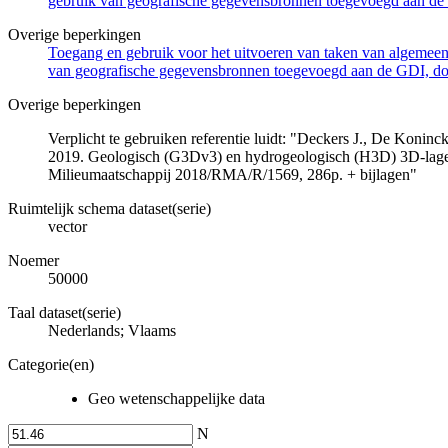
gebruik van geografische gegevensbronnen toegevoegd aan de 
Overige beperkingen
Toegang en gebruik voor het uitvoeren van taken van algemeen 
van geografische gegevensbronnen toegevoegd aan de GDI, door
Overige beperkingen
Verplicht te gebruiken referentie luidt: "Deckers J., De Koni
2019. Geologisch (G3Dv3) en hydrogeologisch (H3D) 3D-lage
Milieumaatschappij 2018/RMA/R/1569, 286p. + bijlagen"
Ruimtelijk schema dataset(serie)
vector
Noemer
50000
Taal dataset(serie)
Nederlands; Vlaams
Categorie(en)
Geo wetenschappelijke data
N