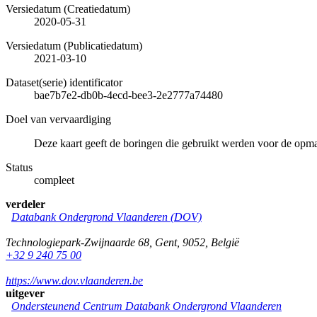
Versiedatum (Creatiedatum)
2020-05-31
Versiedatum (Publicatiedatum)
2021-03-10
Dataset(serie) identificator
bae7b7e2-db0b-4ecd-bee3-2e2777a74480
Doel van vervaardiging
Deze kaart geeft de boringen die gebruikt werden voor de op
Status
compleet
verdeler
Databank Ondergrond Vlaanderen (DOV)
Technologiepark-Zwijnaarde 68
,
Gent
,
9052
,
België
+32 9 240 75 00
https://www.dov.vlaanderen.be
uitgever
Ondersteunend Centrum Databank Ondergrond Vlaanderen