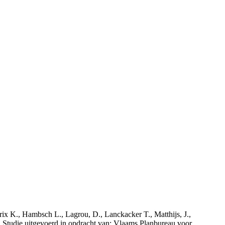
rix K., Hambsch L., Lagrou, D., Lanckacker T., Matthijs, J.,
tudie uitgevoerd in opdracht van: Vlaams Planbureau voor