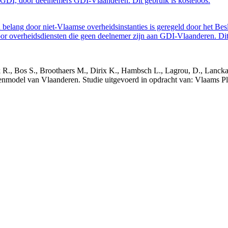
GDI, door deelnemers GDI-Vlaanderen. Dit gebruik is kosteloos.
belang door niet-Vlaamse overheidsinstanties is geregeld door het Bes
 overheidsdiensten die geen deelnemer zijn aan GDI-Vlaanderen. Dit 
nck R., Bos S., Broothaers M., Dirix K., Hambsch L., Lagrou, D., Lanck
nmodel van Vlaanderen. Studie uitgevoerd in opdracht van: Vlaams