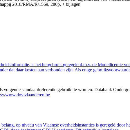
appij 2018/RMA/R/1569, 286p. + bijlagen
eidsinformatie, is het hergebruik geregeld d.m.v. de Modellicentie voor
nder dat daar kosten aan verbonden zijn. Als enige gebruiksvoorwaarde
eds volgende standaardreferentie gebruikt te worden: Databank Ondergr
ps://www.dov.vlaanderen.be
belang, op niveau van Vlaamse overheidsinstanties is geregeld door h