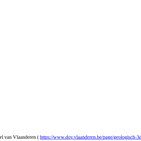
l van Vlaanderen (
https://www.dov.vlaanderen.be/page/geologisch-