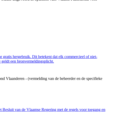
 gratis hergebruik. Dit betekent dat elk commercieel of niet-
 geldt een bronvermeldingsplicht.
ond Vlaanderen - (vermelding van de beheerder en de specifieke
et Besluit van de Vlaamse Regering met de regels voor toegang en