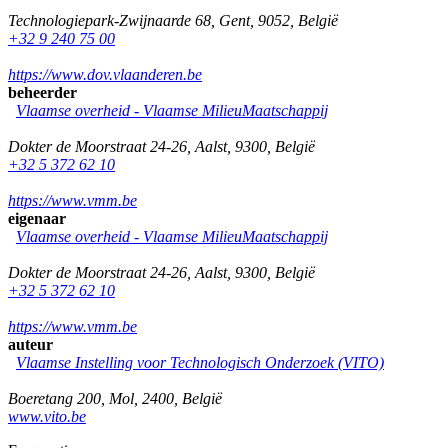
Technologiepark-Zwijnaarde 68
,
Gent
,
9052
,
België
+32 9 240 75 00
https://www.dov.vlaanderen.be
beheerder
Vlaamse overheid - Vlaamse MilieuMaatschappij
Dokter de Moorstraat 24-26
,
Aalst
,
9300
,
België
+32 5 372 62 10
https://www.vmm.be
eigenaar
Vlaamse overheid - Vlaamse MilieuMaatschappij
Dokter de Moorstraat 24-26
,
Aalst
,
9300
,
België
+32 5 372 62 10
https://www.vmm.be
auteur
Vlaamse Instelling voor Technologisch Onderzoek (VITO)
Boeretang 200
,
Mol
,
2400
,
België
www.vito.be