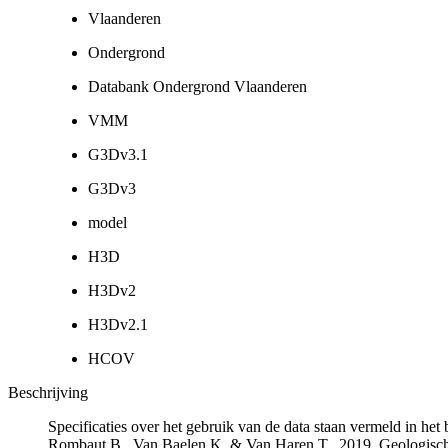
Vlaanderen
Ondergrond
Databank Ondergrond Vlaanderen
VMM
G3Dv3.1
G3Dv3
model
H3D
H3Dv2
H3Dv2.1
HCOV
Beschrijving
Specificaties over het gebruik van de data staan vermeld in he
Rombaut B., Van Baelen K. & Van Haren T., 2019. Geologisch