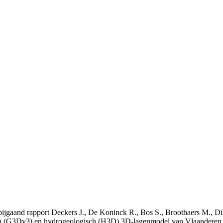
t bijgaand rapport Deckers J., De Koninck R., Bos S., Broothaers M., Di
 (G3Dv3) en hydrogeologisch (H3D) 3D-lagenmodel van Vlaanderen. S