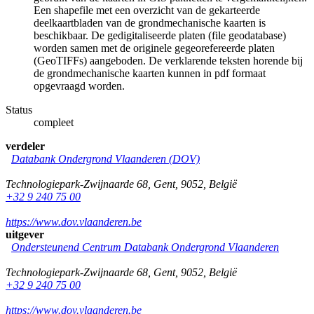
Een shapefile met een overzicht van de gekarteerde
deelkaartbladen van de grondmechanische kaarten is
beschikbaar. De gedigitaliseerde platen (file geodatabase)
worden samen met de originele gegeorefereerde platen
(GeoTIFFs) aangeboden. De verklarende teksten horende bij
de grondmechanische kaarten kunnen in pdf formaat
opgevraagd worden.
Status
compleet
verdeler
Databank Ondergrond Vlaanderen (DOV)
Technologiepark-Zwijnaarde 68
,
Gent
,
9052
,
België
+32 9 240 75 00
https://www.dov.vlaanderen.be
uitgever
Ondersteunend Centrum Databank Ondergrond Vlaanderen
Technologiepark-Zwijnaarde 68
,
Gent
,
9052
,
België
+32 9 240 75 00
https://www.dov.vlaanderen.be