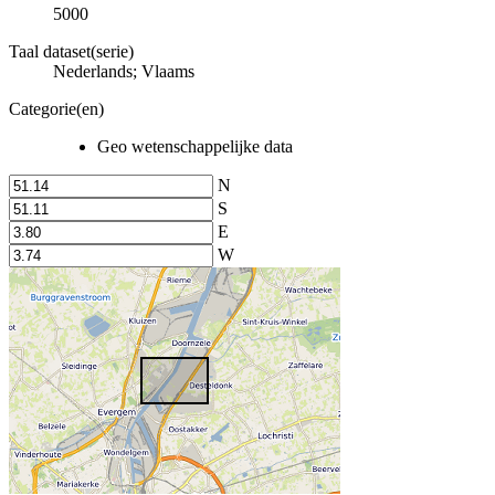
5000
Taal dataset(serie)
Nederlands; Vlaams
Categorie(en)
Geo wetenschappelijke data
N
S
E
W