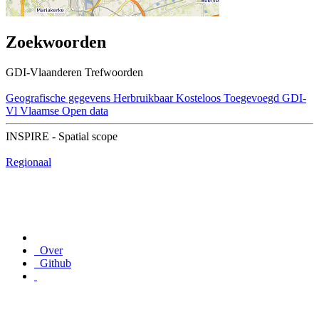
Zoekwoorden
GDI-Vlaanderen Trefwoorden
Geografische gegevens
Herbruikbaar
Kosteloos
Toegevoegd GDI-
Vl
Vlaamse Open data
INSPIRE - Spatial scope
Regionaal
Over
Github