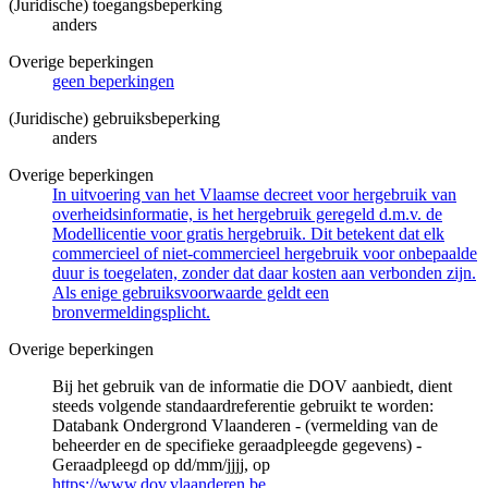
(Juridische) toegangsbeperking
anders
Overige beperkingen
geen beperkingen
(Juridische) gebruiksbeperking
anders
Overige beperkingen
In uitvoering van het Vlaamse decreet voor hergebruik van
overheidsinformatie, is het hergebruik geregeld d.m.v. de
Modellicentie voor gratis hergebruik. Dit betekent dat elk
commercieel of niet-commercieel hergebruik voor onbepaalde
duur is toegelaten, zonder dat daar kosten aan verbonden zijn.
Als enige gebruiksvoorwaarde geldt een
bronvermeldingsplicht.
Overige beperkingen
Bij het gebruik van de informatie die DOV aanbiedt, dient
steeds volgende standaardreferentie gebruikt te worden:
Databank Ondergrond Vlaanderen - (vermelding van de
beheerder en de specifieke geraadpleegde gegevens) -
Geraadpleegd op dd/mm/jjjj, op
https://www.dov.vlaanderen.be