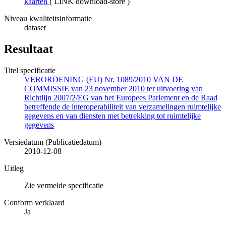
kaarten
(
LINK download-store
)
Niveau kwaliteitsinformatie
dataset
Resultaat
Titel specificatie
VERORDENING (EU) Nr. 1089/2010 VAN DE
COMMISSIE van 23 november 2010 ter uitvoering van
Richtlijn 2007/2/EG van het Europees Parlement en de Raad
betreffende de interoperabiliteit van verzamelingen ruimtelijke
gegevens en van diensten met betrekking tot ruimtelijke
gegevens
Versiedatum (Publicatiedatum)
2010-12-08
Uitleg
Zie vermelde specificatie
Conform verklaard
Ja