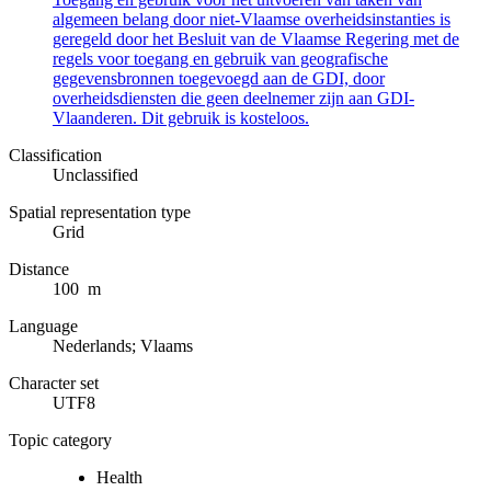
algemeen belang door niet-Vlaamse overheidsinstanties is
geregeld door het Besluit van de Vlaamse Regering met de
regels voor toegang en gebruik van geografische
gegevensbronnen toegevoegd aan de GDI, door
overheidsdiensten die geen deelnemer zijn aan GDI-
Vlaanderen. Dit gebruik is kosteloos.
Classification
Unclassified
Spatial representation type
Grid
Distance
100 m
Language
Nederlands; Vlaams
Character set
UTF8
Topic category
Health