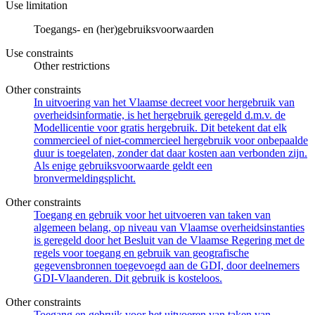
Use limitation
Toegangs- en (her)gebruiksvoorwaarden
Use constraints
Other restrictions
Other constraints
In uitvoering van het Vlaamse decreet voor hergebruik van
overheidsinformatie, is het hergebruik geregeld d.m.v. de
Modellicentie voor gratis hergebruik. Dit betekent dat elk
commercieel of niet-commercieel hergebruik voor onbepaalde
duur is toegelaten, zonder dat daar kosten aan verbonden zijn.
Als enige gebruiksvoorwaarde geldt een
bronvermeldingsplicht.
Other constraints
Toegang en gebruik voor het uitvoeren van taken van
algemeen belang, op niveau van Vlaamse overheidsinstanties
is geregeld door het Besluit van de Vlaamse Regering met de
regels voor toegang en gebruik van geografische
gegevensbronnen toegevoegd aan de GDI, door deelnemers
GDI-Vlaanderen. Dit gebruik is kosteloos.
Other constraints
Toegang en gebruik voor het uitvoeren van taken van