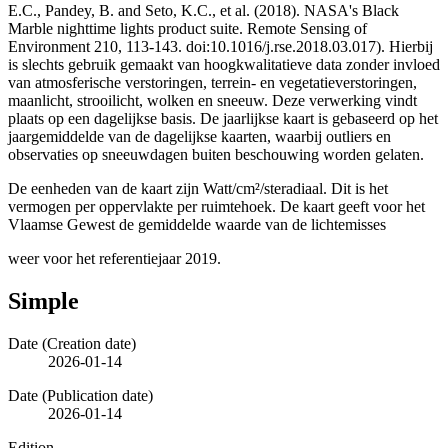
E.C., Pandey, B. and Seto, K.C., et al. (2018). NASA's Black
Marble nighttime lights product suite. Remote Sensing of
Environment 210, 113-143. doi:10.1016/j.rse.2018.03.017). Hierbij
is slechts gebruik gemaakt van hoogkwalitatieve data zonder invloed
van atmosferische verstoringen, terrein- en vegetatieverstoringen,
maanlicht, strooilicht, wolken en sneeuw. Deze verwerking vindt
plaats op een dagelijkse basis. De jaarlijkse kaart is gebaseerd op het
jaargemiddelde van de dagelijkse kaarten, waarbij outliers en
observaties op sneeuwdagen buiten beschouwing worden gelaten.
De eenheden van de kaart zijn Watt/cm²/steradiaal. Dit is het
vermogen per oppervlakte per ruimtehoek. De kaart geeft voor het
Vlaamse Gewest de gemiddelde waarde van de lichtemisses
weer voor het referentiejaar 2019.
Simple
Date (Creation date)
2026-01-14
Date (Publication date)
2026-01-14
Edition