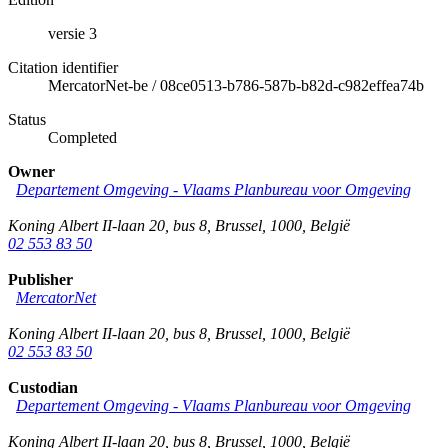
versie 3
Citation identifier
MercatorNet-be
/
08ce0513-b786-587b-b82d-c982effea74b
Status
Completed
Owner
Departement Omgeving - Vlaams Planbureau voor Omgeving
Koning Albert II-laan 20, bus 8
,
Brussel
,
1000
,
België
02 553 83 50
Publisher
MercatorNet
Koning Albert II-laan 20, bus 8
,
Brussel
,
1000
,
België
02 553 83 50
Custodian
Departement Omgeving - Vlaams Planbureau voor Omgeving
Koning Albert II-laan 20, bus 8
,
Brussel
,
1000
,
België