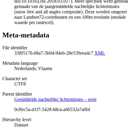
doi:10.1016/j.rse.2018.03.017). Meer specifiek werd gebruik
gemaakt van de jaargemiddelde nachtelijke lichtemissies
(snow free and all angles composite). Deze werden omgezet
naar Lambert72-coördinaten en een 100m resolutie (modale
waarde per rastercel).
Meta-metadata
File identifier
33f05176-68a7-5b94-94eb-28e539eea4c7
XML
Metadata language
Nederlands; Vlaams
Character set
UTF8
Parent identifier
Gemiddelde nachtelijke lichtemissies – serie
0cffec5a-d1f7-5428-b8ca-a66532a7a0f4
Hierarchy level
Dataset